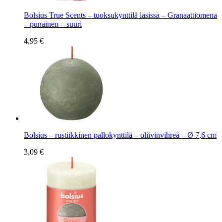
Bolsius True Scents – tuoksukynttilä lasissa – Granaattiomena
– punainen – suuri
4,95 €
Bolsius – rustiikkinen pallokynttilä – oliivinvihreä – Ø 7,6 cm
3,09 €