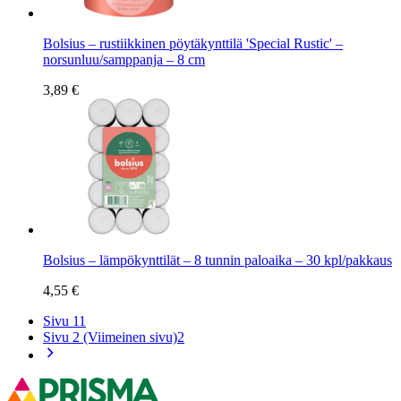
Bolsius – rustiikkinen pöytäkynttilä 'Special Rustic' –
norsunluu/samppanja – 8 cm
3,89 €
Bolsius – lämpökynttilät – 8 tunnin paloaika – 30 kpl/pakkaus
4,55 €
Sivu 1
1
Sivu 2 (Viimeinen sivu)
2