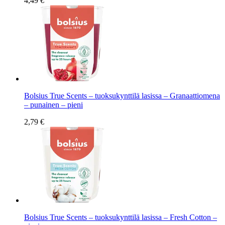
4,49 €
Bolsius True Scents – tuoksukynttilä lasissa – Granaattiomena
– punainen – pieni
2,79 €
Bolsius True Scents – tuoksukynttilä lasissa – Fresh Cotton –