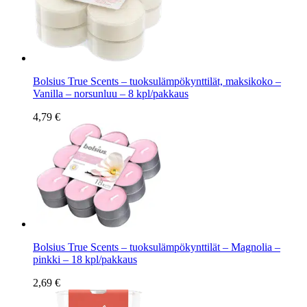
Bolsius True Scents – tuoksulämpökynttilät, maksikoko –
Vanilla – norsunluu – 8 kpl/pakkaus
4,79 €
Bolsius True Scents – tuoksulämpökynttilät – Magnolia –
pinkki – 18 kpl/pakkaus
2,69 €