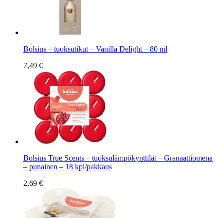
Bolsius – tuoksutikut – Vanilla Delight – 80 ml
7,49 €
Bolsius True Scents – tuoksulämpökynttilät – Granaattiomena
– punainen – 18 kpl/pakkaus
2,69 €