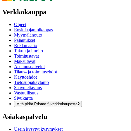
Verkkokauppa
Ohjeet
Ensitilaajan pikaopas
Myymälänouto
Palautukset
Reklamaatio
Takuu ja huolto
Toimitustavat
Maksutavat
Asennuspalvelut
Tilaus- ja toimitusehdot
Käyttöehdot
Tietosuojakäytäntö
Saavutettavuus
Vastuullisuus
Sivukartta
Mitä pidät Prisma.fi-verkkokaupasta?
Asiakaspalvelu
Usein kysytyt kysymykset