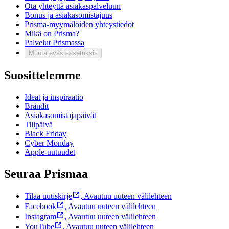
Ota yhteyttä asiakaspalveluun
Bonus ja asiakasomistajuus
Prisma-myymälöiden yhteystiedot
Mikä on Prisma?
Palvelut Prismassa
Muuta evästeasetuksia
Suosittelemme
Ideat ja inspiraatio
Brändit
Asiakasomistajapäivät
Tilipäivä
Black Friday
Cyber Monday
Apple-uutuudet
Seuraa Prismaa
Tilaa uutiskirje
,
Avautuu uuteen välilehteen
Facebook
,
Avautuu uuteen välilehteen
Instagram
,
Avautuu uuteen välilehteen
YouTube
,
Avautuu uuteen välilehteen