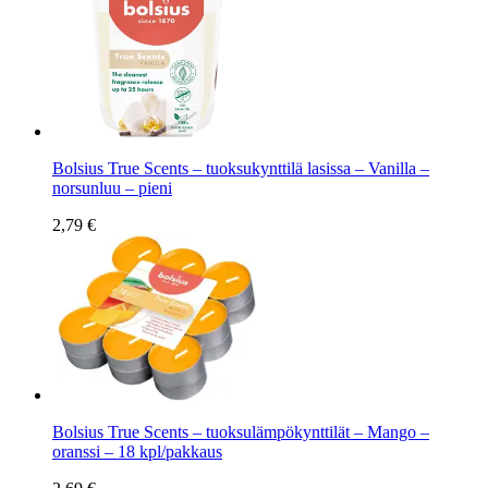
Bolsius True Scents – tuoksukynttilä lasissa – Vanilla –
norsunluu – pieni
2,79 €
Bolsius True Scents – tuoksulämpökynttilät – Mango –
oranssi – 18 kpl/pakkaus