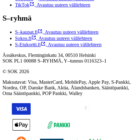
TikTok
,
Avautuu uuteen välilehteen
S–ryhmä
S–kaupat.fi
,
Avautuu uuteen välilehteen
Sokos.fi
,
Avautuu uuteen välilehteen
S-Etukortti.fi
,
Avautuu uuteen välilehteen
Ässäkeskus, Fleminginkatu 34, 00510 Helsinki
SOK PL1 00088 S–RYHMÄ,
Y–tunnus 0116323–1
© SOK 2026
Maksutavat
:
Visa, MasterCard, MobilePay, Apple Pay, S-Pankki,
Nordea, OP, Danske Bank, Aktia, Ålandsbanken, Säästöpankki,
Oma Säästöpankki, POP Pankki, Walley