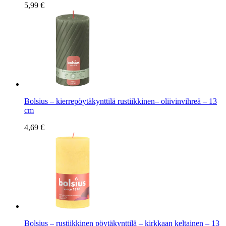
5,99 €
Bolsius – kierrepöytäkynttilä rustiikkinen– oliivinvihreä – 13
cm
4,69 €
Bolsius – rustiikkinen pöytäkynttilä – kirkkaan keltainen – 13