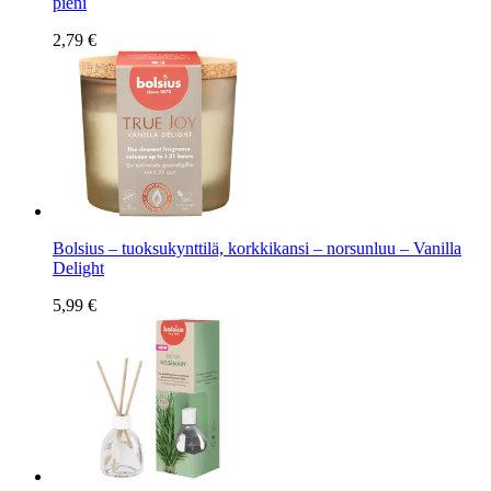
pieni
2,79 €
Bolsius – tuoksukynttilä, korkkikansi – norsunluu – Vanilla
Delight
5,99 €