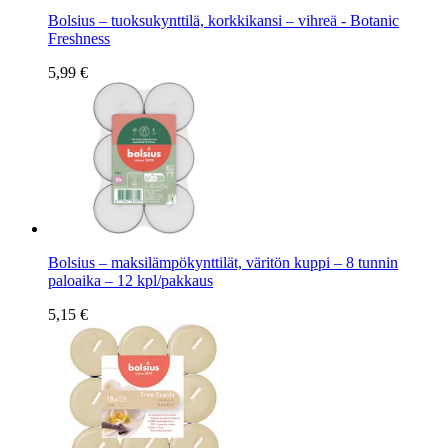
Bolsius – tuoksukynttilä, korkkikansi – vihreä - Botanic
Freshness
5,99 €
Bolsius – maksilämpökynttilät, väritön kuppi – 8 tunnin
paloaika – 12 kpl/pakkaus
5,15 €