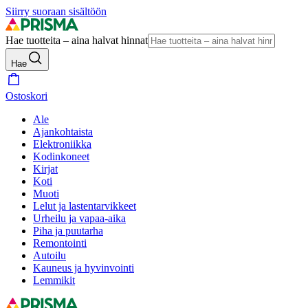
Siirry suoraan sisältöön
Hae tuotteita – aina halvat hinnat
Hae
Ostoskori
Ale
Ajankohtaista
Elektroniikka
Kodinkoneet
Kirjat
Koti
Muoti
Lelut ja lastentarvikkeet
Urheilu ja vapaa-aika
Piha ja puutarha
Remontointi
Autoilu
Kauneus ja hyvinvointi
Lemmikit