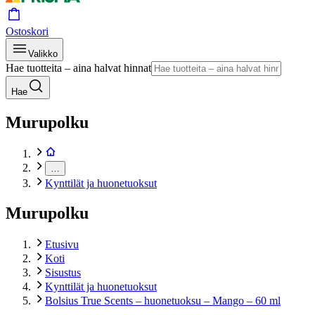
Ostoskori
Valikko
Hae tuotteita – aina halvat hinnat
Hae
Murupolku
…
Kynttilät ja huonetuoksut
Murupolku
Etusivu
Koti
Sisustus
Kynttilät ja huonetuoksut
Bolsius True Scents – huonetuoksu – Mango – 60 ml