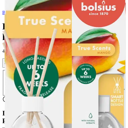
Bolsius
Bolsius True Scents –
huonetuoksu – Mango – 60 ml
4,49 €
Verkkokaupan hinta
Valitse toimitustapa
Nouto myymälästä
Toimitus
Ilmainen
Ei saatavilla
Siirry valitsemaan myymälä
Ilmainen toimitus yli 100 €:n tilauksille
Postin pakettiautomaattiin tai