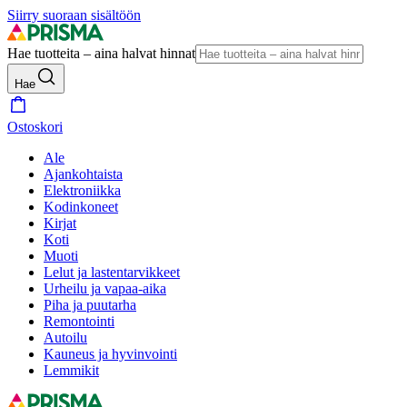
Siirry suoraan sisältöön
Hae tuotteita – aina halvat hinnat
Hae
Ostoskori
Ale
Ajankohtaista
Elektroniikka
Kodinkoneet
Kirjat
Koti
Muoti
Lelut ja lastentarvikkeet
Urheilu ja vapaa-aika
Piha ja puutarha
Remontointi
Autoilu
Kauneus ja hyvinvointi
Lemmikit