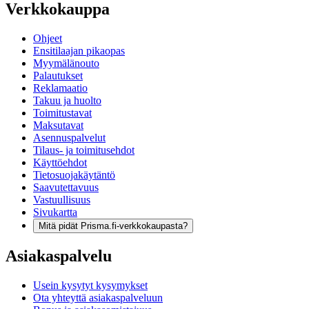
Verkkokauppa
Ohjeet
Ensitilaajan pikaopas
Myymälänouto
Palautukset
Reklamaatio
Takuu ja huolto
Toimitustavat
Maksutavat
Asennuspalvelut
Tilaus- ja toimitusehdot
Käyttöehdot
Tietosuojakäytäntö
Saavutettavuus
Vastuullisuus
Sivukartta
Mitä pidät Prisma.fi-verkkokaupasta?
Asiakaspalvelu
Usein kysytyt kysymykset
Ota yhteyttä asiakaspalveluun