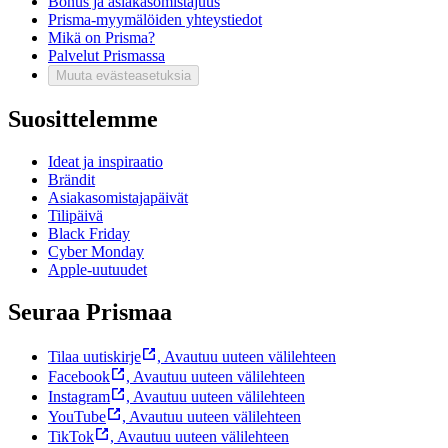
Bonus ja asiakasomistajuus
Prisma-myymälöiden yhteystiedot
Mikä on Prisma?
Palvelut Prismassa
Muuta evästeasetuksia
Suosittelemme
Ideat ja inspiraatio
Brändit
Asiakasomistajapäivät
Tilipäivä
Black Friday
Cyber Monday
Apple-uutuudet
Seuraa Prismaa
Tilaa uutiskirje
,
Avautuu uuteen välilehteen
Facebook
,
Avautuu uuteen välilehteen
Instagram
,
Avautuu uuteen välilehteen
YouTube
,
Avautuu uuteen välilehteen
TikTok
,
Avautuu uuteen välilehteen