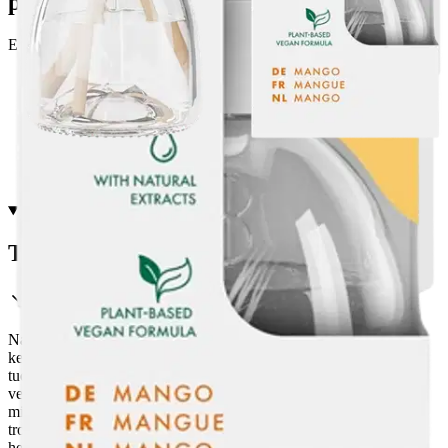
palvelupisteeseen!
Etu ei koske Suuri‑lisäpalvelulla toimitettavia tuotteita.
Tarkista myymäläsaatavuus
Tuotekuvaus
Nauti Mango tuoksuisen True Scents -huonetuoksun pitkään
kestävästä tuoksuelämyksestä. Pullo on muotoiltu siten, että kolme
tuoksutikkua voidaan asetella optimaalisesti. Optimaalisen
vegaanisen koostumuksen ansiosta tuoksutikut levittävät
miellyttävää tuoksuaan jopa 6 viikon ajan. Nauti mangon
trooppisesta tuoksusta aivan kuin olisit eksoottisella saarella. Koe
hedelmäisen mangon puhdas tuoksu mukavasti omassa kodissasi.