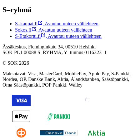
S–ryhmä
S–kaupat.fi
,
Avautuu uuteen välilehteen
Sokos.fi
,
Avautuu uuteen välilehteen
S-Etukortti.fi
,
Avautuu uuteen välilehteen
Ässäkeskus, Fleminginkatu 34, 00510 Helsinki
SOK PL1 00088 S–RYHMÄ,
Y–tunnus 0116323–1
© SOK 2026
Maksutavat
:
Visa, MasterCard, MobilePay, Apple Pay, S-Pankki,
Nordea, OP, Danske Bank, Aktia, Ålandsbanken, Säästöpankki,
Oma Säästöpankki, POP Pankki, Walley