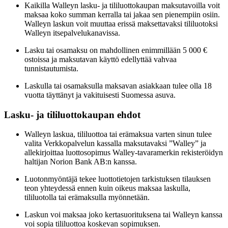
Kaikilla Walleyn lasku- ja tililuottokaupan maksutavoilla voit
maksaa koko summan kerralla tai jakaa sen pienempiin osiin.
Walleyn laskun voit muuttaa erissä maksettavaksi tililuotoksi
Walleyn itsepalvelukanavissa.
Lasku tai osamaksu on mahdollinen enimmillään 5 000 €
ostoissa ja maksutavan käyttö edellyttää vahvaa
tunnistautumista.
Laskulla tai osamaksulla maksavan asiakkaan tulee olla 18
vuotta täyttänyt ja vakituisesti Suomessa asuva.
Lasku- ja tililuottokaupan ehdot
Walleyn laskua, tililuottoa tai erämaksua varten sinun tulee
valita Verkkopalvelun kassalla maksutavaksi ”Walley” ja
allekirjoittaa luottosopimus Walley-tavaramerkin rekisteröidyn
haltijan Norion Bank AB:n kanssa.
Luotonmyöntäjä tekee luottotietojen tarkistuksen tilauksen
teon yhteydessä ennen kuin oikeus maksaa laskulla,
tililuotolla tai erämaksulla myönnetään.
Laskun voi maksaa joko kertasuorituksena tai Walleyn kanssa
voi sopia tililuottoa koskevan sopimuksen.