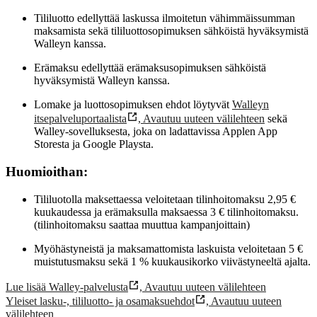
Tililuotto edellyttää laskussa ilmoitetun vähimmäissumman
maksamista sekä tililuottosopimuksen sähköistä hyväksymistä
Walleyn kanssa.
Erämaksu edellyttää erämaksusopimuksen sähköistä
hyväksymistä Walleyn kanssa.
Lomake ja luottosopimuksen ehdot löytyvät
Walleyn
itsepalveluportaalista
,
Avautuu uuteen välilehteen
sekä
Walley-sovelluksesta, joka on ladattavissa Applen App
Storesta ja Google Playsta.
Huomioithan:
Tililuotolla maksettaessa veloitetaan tilinhoitomaksu 2,95 €
kuukaudessa ja erämaksulla maksaessa 3 € tilinhoitomaksu.
(tilinhoitomaksu saattaa muuttua kampanjoittain)
Myöhästyneistä ja maksamattomista laskuista veloitetaan 5 €
muistutusmaksu sekä 1 % kuukausikorko viivästyneeltä ajalta.
Lue lisää Walley-palvelusta
,
Avautuu uuteen välilehteen
Yleiset lasku-, tililuotto- ja osamaksuehdot
,
Avautuu uuteen
välilehteen