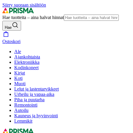
Siirry suoraan sisältöön
Hae tuotteita – aina halvat hinnat
Hae
Ostoskori
Ale
Ajankohtaista
Elektroniikka
Kodinkoneet
Kirjat
Koti
Muoti
Lelut ja lastentarvikkeet
Urheilu ja vapaa-aika
Piha ja puutarha
Remontointi
Autoilu
Kauneus ja hyvinvointi
Lemmikit