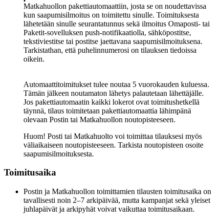
Matkahuollon pakettiautomaattiin, josta se on noudettavissa
kun saapumisilmoitus on toimitettu sinulle. Toimituksesta
lähetetään sinulle seurantatunnus sekä ilmoitus Omaposti- tai
Paketit-sovelluksen push-notifikaatiolla, sähköpostitse,
tekstiviestitse tai postitse jaettavana saapumisilmoituksena.
Tarkistathan, että puhelinnumerosi on tilauksen tiedoissa
oikein.
Automaattitoimitukset tulee noutaa 5 vuorokauden kuluessa.
Tämän jälkeen noutamaton lähetys palautetaan lähettäjälle.
Jos pakettiautomaatin kaikki lokerot ovat toimitushetkellä
täynnä, tilaus toimitetaan pakettiautomaattia lähimpänä
olevaan Postin tai Matkahuollon noutopisteeseen.
Huom! Posti tai Matkahuolto voi toimittaa tilauksesi myös
väliaikaiseen noutopisteeseen. Tarkista noutopisteen osoite
saapumisilmoituksesta.
Toimitusaika
Postin ja Matkahuollon toimittamien tilausten toimitusaika on
tavallisesti noin 2–7 arkipäivää, mutta kampanjat sekä yleiset
juhlapäivät ja arkipyhät voivat vaikuttaa toimitusaikaan.