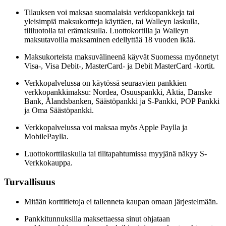
Tilauksen voi maksaa suomalaisia verkkopankkeja tai
yleisimpiä maksukortteja käyttäen, tai Walleyn laskulla,
tililuotolla tai erämaksulla. Luottokortilla ja Walleyn
maksutavoilla maksaminen edellyttää 18 vuoden ikää.
Maksukorteista maksuvälineenä käyvät Suomessa myönnetyt
Visa-, Visa Debit-, MasterCard- ja Debit MasterCard -kortit.
Verkkopalvelussa on käytössä seuraavien pankkien
verkkopankkimaksu: Nordea, Osuuspankki, Aktia, Danske
Bank, Ålandsbanken, Säästöpankki ja S-Pankki, POP Pankki
ja Oma Säästöpankki.
Verkkopalvelussa voi maksaa myös Apple Paylla ja
MobilePaylla.
Luottokorttilaskulla tai tilitapahtumissa myyjänä näkyy S-
Verkkokauppa.
Turvallisuus
Mitään korttitietoja ei tallenneta kaupan omaan järjestelmään.
Pankkitunnuksilla maksettaessa sinut ohjataan