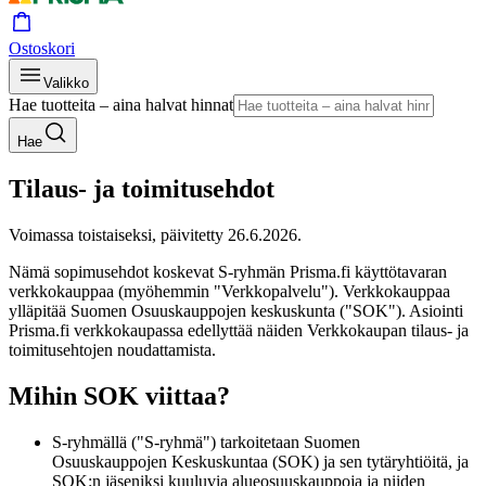
Ostoskori
Valikko
Hae tuotteita – aina halvat hinnat
Hae
Tilaus- ja toimitusehdot
Voimassa toistaiseksi, päivitetty 26.6.2026.
Nämä sopimusehdot koskevat S-ryhmän Prisma.fi käyttötavaran
verkkokauppaa (myöhemmin "Verkkopalvelu"). Verkkokauppaa
ylläpitää Suomen Osuuskauppojen keskuskunta ("SOK"). Asiointi
Prisma.fi verkkokaupassa edellyttää näiden Verkkokaupan tilaus- ja
toimitusehtojen noudattamista.
Mihin SOK viittaa?
S-ryhmällä ("S-ryhmä") tarkoitetaan Suomen
Osuuskauppojen Keskuskuntaa (SOK) ja sen tytäryhtiöitä, ja
SOK:n jäseniksi kuuluvia alueosuuskauppoja ja niiden