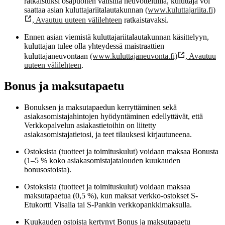
ratkaistuksi osapuolten välisillä neuvotteluilla, kuluttaja voi
saattaa asian kuluttajariitalautakunnan
(www.kuluttajariita.fi)
,
Avautuu uuteen välilehteen
ratkaistavaksi.
Ennen asian viemistä kuluttajariitalautakunnan käsittelyyn,
kuluttajan tulee olla yhteydessä maistraattien
kuluttajaneuvontaan
(www.kuluttajaneuvonta.fi)
,
Avautuu
uuteen välilehteen
.
Bonus ja maksutapaetu
Bonuksen ja maksutapaedun kerryttäminen sekä
asiakasomistajahintojen hyödyntäminen edellyttävät, että
Verkkopalvelun asiakastietoihin on liitetty
asiakasomistajatietosi, ja teet tilauksesi kirjautuneena.
Ostoksista (tuotteet ja toimituskulut) voidaan maksaa Bonusta
(1–5 % koko asiakasomistajatalouden kuukauden
bonusostoista).
Ostoksista (tuotteet ja toimituskulut) voidaan maksaa
maksutapaetua (0,5 %), kun maksat verkko-ostokset S-
Etukortti Visalla tai S-Pankin verkkopankkimaksulla.
Kuukauden ostoista kertynyt Bonus ja maksutapaetu