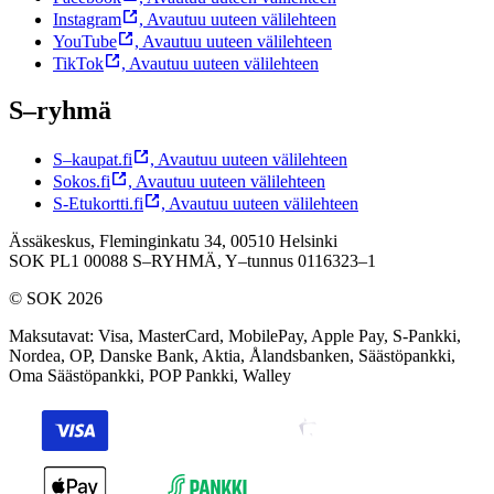
Instagram
,
Avautuu uuteen välilehteen
YouTube
,
Avautuu uuteen välilehteen
TikTok
,
Avautuu uuteen välilehteen
S–ryhmä
S–kaupat.fi
,
Avautuu uuteen välilehteen
Sokos.fi
,
Avautuu uuteen välilehteen
S-Etukortti.fi
,
Avautuu uuteen välilehteen
Ässäkeskus, Fleminginkatu 34, 00510 Helsinki
SOK PL1 00088 S–RYHMÄ,
Y–tunnus 0116323–1
© SOK 2026
Maksutavat
:
Visa, MasterCard, MobilePay, Apple Pay, S-Pankki,
Nordea, OP, Danske Bank, Aktia, Ålandsbanken, Säästöpankki,
Oma Säästöpankki, POP Pankki, Walley