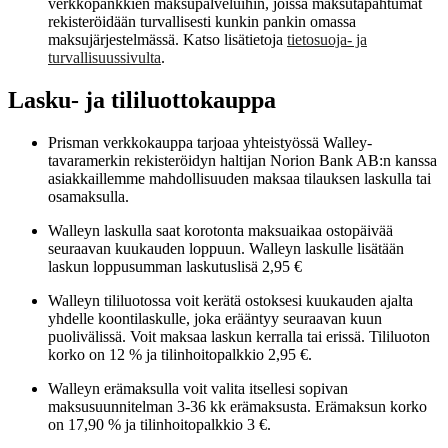
verkkopankkien maksupalveluihin, joissa maksutapahtumat
rekisteröidään turvallisesti kunkin pankin omassa
maksujärjestelmässä. Katso lisätietoja
tietosuoja- ja
turvallisuussivulta
.
Lasku- ja tililuottokauppa
Prisman verkkokauppa tarjoaa yhteistyössä Walley-
tavaramerkin rekisteröidyn haltijan Norion Bank AB:n kanssa
asiakkaillemme mahdollisuuden maksaa tilauksen laskulla tai
osamaksulla.
Walleyn laskulla saat korotonta maksuaikaa ostopäivää
seuraavan kuukauden loppuun. Walleyn laskulle lisätään
laskun loppusumman laskutuslisä 2,95 €
Walleyn tililuotossa voit kerätä ostoksesi kuukauden ajalta
yhdelle koontilaskulle, joka erääntyy seuraavan kuun
puolivälissä. Voit maksaa laskun kerralla tai erissä. Tililuoton
korko on 12 % ja tilinhoitopalkkio 2,95 €.
Walleyn erämaksulla voit valita itsellesi sopivan
maksusuunnitelman 3-36 kk erämaksusta. Erämaksun korko
on 17,90 % ja tilinhoitopalkkio 3 €.