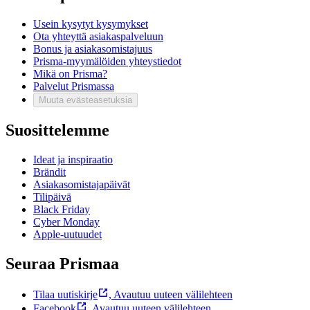
Usein kysytyt kysymykset
Ota yhteyttä asiakaspalveluun
Bonus ja asiakasomistajuus
Prisma-myymälöiden yhteystiedot
Mikä on Prisma?
Palvelut Prismassa
Muuta evästeasetuksia
Suosittelemme
Ideat ja inspiraatio
Brändit
Asiakasomistajapäivät
Tilipäivä
Black Friday
Cyber Monday
Apple-uutuudet
Seuraa Prismaa
Tilaa uutiskirje
,
Avautuu uuteen välilehteen
Facebook
,
Avautuu uuteen välilehteen