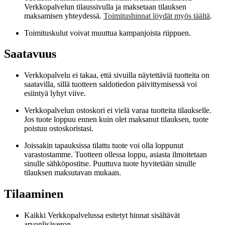
Verkkopalvelun tilaussivulla ja maksetaan tilauksen
maksamisen yhteydessä.
Toimitushinnat löydät myös täältä
.
Toimituskulut voivat muuttua kampanjoista riippuen.
Saatavuus
Verkkopalvelu ei takaa, että sivuilla näytettäviä tuotteita on
saatavilla, sillä tuotteen saldotiedon päivittymisessä voi
esiintyä lyhyt viive.
Verkkopalvelun ostoskori ei vielä varaa tuotteita tilaukselle.
Jos tuote loppuu ennen kuin olet maksanut tilauksen, tuote
poistuu ostoskoristasi.
Joissakin tapauksissa tilattu tuote voi olla loppunut
varastostamme. Tuotteen ollessa loppu, asiasta ilmoitetaan
sinulle sähköpostitse. Puuttuva tuote hyvitetään sinulle
tilauksen maksutavan mukaan.
Tilaaminen
Kaikki Verkkopalvelussa esitetyt hinnat sisältävät
arvonlisäveron.