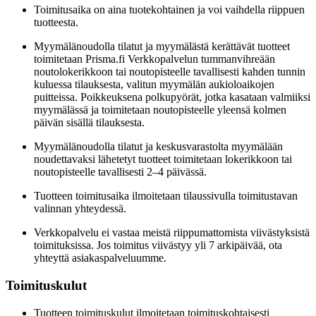
Toimitusaika on aina tuotekohtainen ja voi vaihdella riippuen
tuotteesta.
Myymälänoudolla tilatut ja myymälästä kerättävät tuotteet
toimitetaan Prisma.fi Verkkopalvelun tummanvihreään
noutolokerikkoon tai noutopisteelle tavallisesti kahden tunnin
kuluessa tilauksesta, valitun myymälän aukioloaikojen
puitteissa. Poikkeuksena polkupyörät, jotka kasataan valmiiksi
myymälässä ja toimitetaan noutopisteelle yleensä kolmen
päivän sisällä tilauksesta.
Myymälänoudolla tilatut ja keskusvarastolta myymälään
noudettavaksi lähetetyt tuotteet toimitetaan lokerikkoon tai
noutopisteelle tavallisesti 2–4 päivässä.
Tuotteen toimitusaika ilmoitetaan tilaussivulla toimitustavan
valinnan yhteydessä.
Verkkopalvelu ei vastaa meistä riippumattomista viivästyksistä
toimituksissa. Jos toimitus viivästyy yli 7 arkipäivää, ota
yhteyttä asiakaspalveluumme.
Toimituskulut
Tuotteen toimituskulut ilmoitetaan toimituskohtaisesti