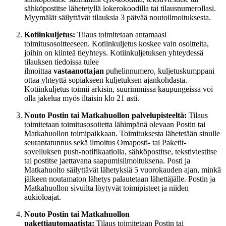
sähköpostitse lähetetyllä lokerokoodilla tai tilausnumerollasi.
Myymälät säilyttävät tilauksia 3 päivää noutoilmoituksesta.
Kotiinkuljetus:
Tilaus toimitetaan antamaasi
toimitusosoitteeseen. Kotiinkuljetus koskee vain osoitteita,
joihin on kiinteä tieyhteys. Kotiinkuljetuksen yhteydessä
tilauksen tiedoissa tulee
ilmoittaa
vastaanottajan
puhelinnumero, kuljetuskumppani
ottaa yhteyttä sopiakseen kuljetuksen ajankohdasta.
Kotiinkuljetus toimii arkisin, suurimmissa kaupungeissa voi
olla jakelua myös iltaisin klo 21 asti.
Nouto Postin tai Matkahuollon palvelupisteeltä:
Tilaus
toimitetaan toimitusosoitetta lähimpänä olevaan Postin tai
Matkahuollon toimipaikkaan. Toimituksesta lähetetään sinulle
seurantatunnus sekä ilmoitus Omaposti- tai Paketit-
sovelluksen push-notifikaatiolla, sähköpostitse, tekstiviestitse
tai postitse jaettavana saapumisilmoituksena. Posti ja
Matkahuolto säilyttävät lähetyksiä 5 vuorokauden ajan, minkä
jälkeen noutamaton lähetys palautetaan lähettäjälle. Postin ja
Matkahuollon sivuilta löytyvät toimipisteet ja niiden
aukioloajat.
Nouto Postin tai Matkahuollon
pakettiautomaatista:
Tilaus toimitetaan Postin tai