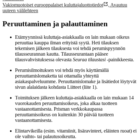
Vakiomuotoiset eurooppalaiset kuluttajaluottotiedot
,
Avautuu
uuteen välilehteen
Peruuttaminen ja palauttaminen
Etämyynnissä kuluttaja-asiakkaalla on lain mukaan oikeus
peruuttaa kauppa ilman erityistä syytä. Heti tilauksen
tekemisen jälkeen tilauksesta voi tehdä perumispyynnön
tilausseurannan kautta. Tilausseurantaan pääsee
tilausvahvistuksessa olevasta
Seuraa tilaustasi
‑painikkeesta.
Perumisilmoituksen voi tehdä myös käyttämällä
peruuttamislomaketta tai ottamalla yhteyttä
asiakaspalveluumme. Peruuttamislomake ja lisätiedot löytyvät
sivun alalaidasta kohdasta Liitteet (liite 1).
Toimituksen jälkeen kuluttaja-asiakkaalla on lain mukaan 14
vuorokauden peruuttamisoikeus, joka alkaa tuotteen
vastaanottamisesta. Prisman verkkokaupassa
peruuttamisoikeus on kuitenkin 30 päivää tuotteen
vastaanottamisesta.
Elintarvikeilla (esim. vitamiinit, lisäravinteet, eläinten ruoat) ei
ole vaihto- tai palautusoikeutta.