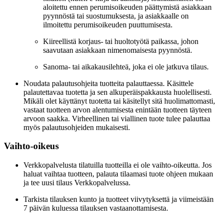
aloitettu ennen perumisoikeuden päättymistä asiakkaan
pyynnöstä tai suostumuksesta, ja asiakkaalle on
ilmoitettu perumisoikeuden puuttumisesta.
Kiireellistä korjaus- tai huoltotyötä paikassa, johon
saavutaan asiakkaan nimenomaisesta pyynnöstä.
Sanoma- tai aikakausilehteä, joka ei ole jatkuva tilaus.
Noudata palautusohjeita tuotteita palauttaessa. Käsittele
palautettavaa tuotetta ja sen alkuperäispakkausta huolellisesti.
Mikäli olet käyttänyt tuotetta tai käsitellyt sitä huolimattomasti,
vastaat tuotteen arvon alentumisesta enintään tuotteen täyteen
arvoon saakka. Virheellinen tai viallinen tuote tulee palauttaa
myös palautusohjeiden mukaisesti.
Vaihto-oikeus
Verkkopalvelusta tilatuilla tuotteilla ei ole vaihto-oikeutta. Jos
haluat vaihtaa tuotteen, palauta tilaamasi tuote ohjeen mukaan
ja tee uusi tilaus Verkkopalvelussa.
Tarkista tilauksen kunto ja tuotteet viivytyksettä ja viimeistään
7 päivän kuluessa tilauksen vastaanottamisesta.