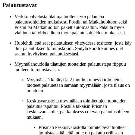
Palautustavat
Verkkopalvelusta tilattuja tuotteita voi palauttaa
palautusohjeiden mukaisesti Postiin tai Matkahuoltoon sekä
Postin tai Matkahuollon pakettiautomaattiin. Palauta myös
viallinen tai virheellinen tuote palautusohjeiden mukaisesti.
Huolehdi, että saat palautuksen yhteydessä tositteen, josta käy
ilmi palautuksen toimituskoodi. Säilytä koodi kunnes olet
saanut hyvityksen palautuksestasi.
Myymälänoudolla tilattujen tuotteiden palautustapa riippuu
tuotteen toimitustavasta:
Myymälästä kerätyt ja 2 tunnin kuluessa toimitetut
tuotteet palautetaan samaan myymälään, josta tilaus on
noudettu.
Keskusvarastolta myymälään toimitettujen tuotteiden
palautus tapahtuu Postilla takaisin Prisman
keskusvarastolle, pakkauksessa olevan palautusohjeen
mukaan.
Prisman keskusvarastolta toimitettavat tuotteet
tunnistaa siitä, että tuote on pakattu erilliseen