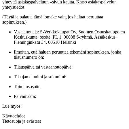
yhteyttä asiakaspalveluun –sivun kautta.
Katso asiakaspalvelun
yhteystiedot
(Täytä ja palauta tämä lomake vain, jos haluat peruuttaa
sopimuksen.)
Vastaanottaja: S-Verkkokaupat Oy, Suomen Osuuskauppojen
Keskuskunta, osoite: PL 1, 00088 S-ryhmä, Ässäkeskus,
Fleminginkatu 34, 00510 Helsinki
Ilmoitan, että haluan peruuttaa tekemäni sopimuksen, jonka
tilausnumero on:
Tilauspäivä tai vastaanottopäivä:
Tilaajan etunimi ja sukunimi:
Toimitusosoite:
Päivämäärä:
Lue myös:
Käyttöehdot
Tietosuoja ja evästeet