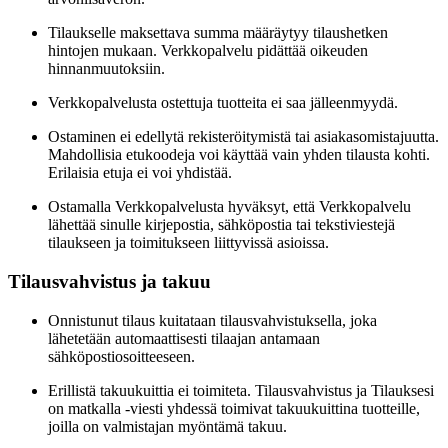
Tilaukselle maksettava summa määräytyy tilaushetken
hintojen mukaan. Verkkopalvelu pidättää oikeuden
hinnanmuutoksiin.
Verkkopalvelusta ostettuja tuotteita ei saa jälleenmyydä.
Ostaminen ei edellytä rekisteröitymistä tai asiakasomistajuutta.
Mahdollisia etukoodeja voi käyttää vain yhden tilausta kohti.
Erilaisia etuja ei voi yhdistää.
Ostamalla Verkkopalvelusta hyväksyt, että Verkkopalvelu
lähettää sinulle kirjepostia, sähköpostia tai tekstiviestejä
tilaukseen ja toimitukseen liittyvissä asioissa.
Tilausvahvistus ja takuu
Onnistunut tilaus kuitataan tilausvahvistuksella, joka
lähetetään automaattisesti tilaajan antamaan
sähköpostiosoitteeseen.
Erillistä takuukuittia ei toimiteta. Tilausvahvistus ja Tilauksesi
on matkalla -viesti yhdessä toimivat takuukuittina tuotteille,
joilla on valmistajan myöntämä takuu.