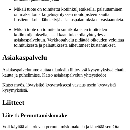
Mikäli tuote on toimitettu kotiinkuljetuksella, palauttaminen
on maksutonta kuljetusyrityksen noutopisteen kautta.
Postiennakolla lähetettyjä asiakaspalautuksia ei vastaanoteta.
Mikäli tuote on toimitettu suurikokoisten tuotteiden
kotiinkuljetuksella, asiakkaan tulee olla yhteydessä
asiakaspalveluun. Verkkopalvelu pidättää oikeuden veloittaa
toimituksesta ja palautuksesta aiheutuneet kustannukset.
Asiakaspalvelu
Asiakaspalvelumme auttaa tilauksiin liittyvissä kysymyksissä chatin
kautta ja puhelimitse.
Katso asiakaspalvelun yhteystiedot
Katso myös, löytyisikö kysymykseesi vastaus
usein kysytyistä
kysymyksistä
.
Liitteet
Liite 1: Peruuttamislomake
Voit käyttää alla olevaa peruuttamislomaketta ja lähettää sen Ota