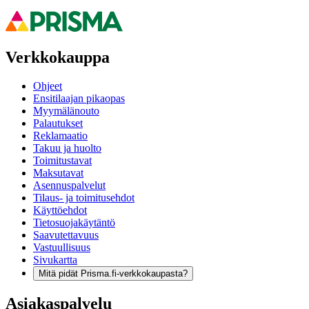
Verkkokauppa
Ohjeet
Ensitilaajan pikaopas
Myymälänouto
Palautukset
Reklamaatio
Takuu ja huolto
Toimitustavat
Maksutavat
Asennuspalvelut
Tilaus- ja toimitusehdot
Käyttöehdot
Tietosuojakäytäntö
Saavutettavuus
Vastuullisuus
Sivukartta
Mitä pidät Prisma.fi-verkkokaupasta?
Asiakaspalvelu