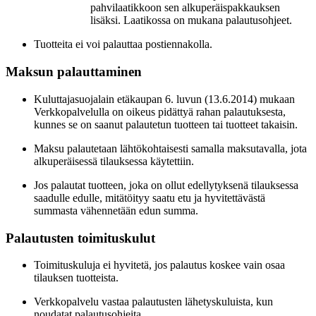
pahvilaatikkoon sen alkuperäispakkauksen
lisäksi. Laatikossa on mukana palautusohjeet.
Tuotteita ei voi palauttaa postiennakolla.
Maksun palauttaminen
Kuluttajasuojalain etäkaupan 6. luvun (13.6.2014) mukaan
Verkkopalvelulla on oikeus pidättyä rahan palautuksesta,
kunnes se on saanut palautetun tuotteen tai tuotteet takaisin.
Maksu palautetaan lähtökohtaisesti samalla maksutavalla, jota
alkuperäisessä tilauksessa käytettiin.
Jos palautat tuotteen, joka on ollut edellytyksenä tilauksessa
saadulle edulle, mitätöityy saatu etu ja hyvitettävästä
summasta vähennetään edun summa.
Palautusten toimituskulut
Toimituskuluja ei hyvitetä, jos palautus koskee vain osaa
tilauksen tuotteista.
Verkkopalvelu vastaa palautusten lähetyskuluista, kun
noudatat palautusohjeita.