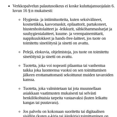
Verkkopalvelun palautusoikeus ei koske kuluttajansuojalain 6.
luvun 16 §:n mukaisesti:
Hygienia- ja intiimituotteita, kuten seksivälineet,
kosmetiikka
,
kasvomaskit, epilaattorit, partakoneet,
hiustenhoitolaitteet ja -leikkurit, sähköhammasharjat ja
suuhygienialaitteet, kuume- ja verenpainemittarit,
nappikuulokkeet ja hands-free-laitteet, jos tuote on
toimitettu sinetöitynä ja sinetti on avattu.
Pelejä, elokuvia, ohjelmistoja, jos tuote on toimitettu
sinetöitynä ja sinetti on avattu.
Tuotetta, joka voi nopeasti pilaantua tai vanhentua
taikka joka luonteensa vuoksi on sen toimittamisen
jälkeen erottamattomasti sekoittunut muiden tavaroiden
kanssa.
Tuotetta, joka valmistetaan tai jota muunnellaan
asiakkaan vaatimusten mukaisesti tai selvästi
henkilökohtaisia tarpeita vastaavaksi (kuten leikattu
kangas tai puutavara).
Jos palvelu on kokonaan suoritettu tai digitaalisen
sisällön (kuten e-kirja tai äänikirja) toimittaminen on