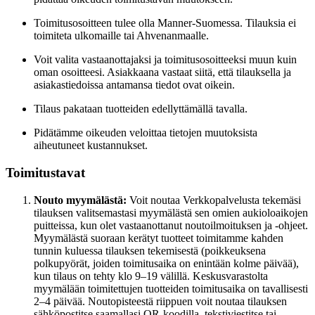
Toimitusosoitteen tulee olla Manner-Suomessa. Tilauksia ei
toimiteta ulkomaille tai Ahvenanmaalle.
Voit valita vastaanottajaksi ja toimitusosoitteeksi muun kuin
oman osoitteesi. Asiakkaana vastaat siitä, että tilauksella ja
asiakastiedoissa antamansa tiedot ovat oikein.
Tilaus pakataan tuotteiden edellyttämällä tavalla.
Pidätämme oikeuden veloittaa tietojen muutoksista
aiheutuneet kustannukset.
Toimitustavat
Nouto myymälästä:
Voit noutaa Verkkopalvelusta tekemäsi
tilauksen valitsemastasi myymälästä sen omien aukioloaikojen
puitteissa, kun olet vastaanottanut noutoilmoituksen ja -ohjeet.
Myymälästä suoraan kerätyt tuotteet toimitamme kahden
tunnin kuluessa tilauksen tekemisestä (poikkeuksena
polkupyörät, joiden toimitusaika on enintään kolme päivää),
kun tilaus on tehty klo 9–19 välillä. Keskusvarastolta
myymälään toimitettujen tuotteiden toimitusaika on tavallisesti
2–4 päivää. Noutopisteestä riippuen voit noutaa tilauksen
sähköpostitse saamallasi QR-koodilla, tekstiviestitse tai