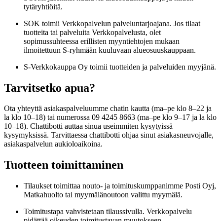
tytäryhtiöitä.
SOK toimii Verkkopalvelun palveluntarjoajana. Jos tilaat
tuotteita tai palveluita Verkkopalvelusta, olet
sopimussuhteessa erillisten myyntiehtojen mukaan
ilmoitettuun S-ryhmään kuuluvaan alueosuuskauppaan.
S-Verkkokauppa Oy toimii tuotteiden ja palveluiden myyjänä.
Tarvitsetko apua?
Ota yhteyttä asiakaspalveluumme chatin kautta (ma–pe klo 8–22 ja
la klo 10–18) tai numerossa 09 4245 8663 (ma–pe klo 9–17 ja la klo
10–18). Chattibotti auttaa sinua useimmiten kysytyissä
kysymyksissä. Tarvittaessa chattibotti ohjaa sinut asiakasneuvojalle,
asiakaspalvelun aukioloaikoina.
Tuotteen toimittaminen
Tilaukset toimittaa nouto- ja toimituskumppanimme Posti Oyj,
Matkahuolto tai myymälänoutoon valittu myymälä.
Toimitustapa vahvistetaan tilaussivulla. Verkkopalvelu
pidättää oikeuden toimitustavan muutokseen.