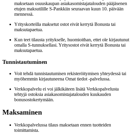
maksetaan osuuskaupan asiakasomistajatalouden pääjäsenen
etujen maksutilille S-Pankkiin seuraavan kuun 10. päivään
mennessä.
Yrityskorteilla maksetut ostot eivät kerrytä Bonusta tai
maksutapaetua.
Kun teet tilausta yritykselle, huomioithan, ettet ole kirjautunut
omalla S-tunnuksellasi. Yritysostot eivät kerrytä Bonusta tai
maksutapaetua.
Tunnistautuminen
Voit tehdä tunnistautumisen rekisteröitymisen yhteydessä tai
myöhemmin kirjautuneena Omat tiedot -palvelussa.
Verkkopalvelu ei voi jälkikäteen lisätä Verkkopalvelusta
tehtyjä ostoksia asiakasomistajatalouden kuukauden
bonusostokertymään.
Maksaminen
Verkkopalvelussa tilaus maksetaan ennen tuotteiden
toimittamista.