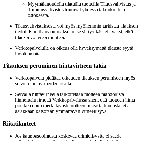
Myymälänoudolla tilatuilla tuotteilla Tilausvahvistus ja
Toimitusvahvistus toimivat yhdessä takuukuittina
ostoksesta.
Tilausvahvistuksesta voi myös myöhemmin tarkistaa tilauksen
tiedot. Kun tilaus on maksettu, se siirtyy käsiteltäväksi, eikä
tilausta voi enää muuttaa.
Verkkopalvelulla on oikeus olla hyväksymättä tilausta syytä
ilmoittamatta.
Tilauksen peruminen hintavirheen takia
Verkkopalvelu pidättää oikeuden tilauksen perumiseen myös
selvien hintavirheiden osalta.
Selvällä hintavirheellä tarkoitetaan tuotteen mahdollista
hinnoitteluvirhettä Verkkopalvelussa siten, että tuotteen hinta
poikkeaa niin merkittävästi tuotteen oikeasta hinnasta, että
asiakkaan katsotaan ymmärtävän virheellisyys.
Riitatilanteet
Jos kauppasopimusta koskevaa erimielisyyttä ei saada