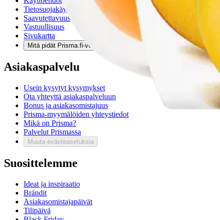
Käyttöehdot
Tietosuojakäytäntö
Saavutettavuus
Vastuullisuus
Sivukartta
Mitä pidät Prisma.fi-verkkokaupasta?
Asiakaspalvelu
Usein kysytyt kysymykset
Ota yhteyttä asiakaspalveluun
Bonus ja asiakasomistajuus
Prisma-myymälöiden yhteystiedot
Mikä on Prisma?
Palvelut Prismassa
Muuta evästeasetuksia
Suosittelemme
Ideat ja inspiraatio
Brändit
Asiakasomistajapäivät
Tilipäivä
Black Friday