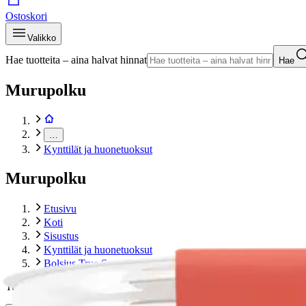
Ostoskori
Valikko
Hae tuotteita – aina halvat hinnat
Hae
Murupolku
…
Kynttilät ja huonetuoksut
Murupolku
Etusivu
Koti
Sisustus
Kynttilät ja huonetuoksut
Bolsius True Scents – tuoksukynttilä lasissa – Mango – orans
Tuotekuvat- ja videot
Ohita tuotekuva