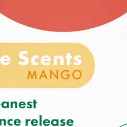
lasissa, ja se palaa peräti 45 tuntia. Nauti mangon trooppisesta tuoksus
n tuoksu vapautuksen. Koe hedelmäisen mangon puhdas tuoksu mukavas