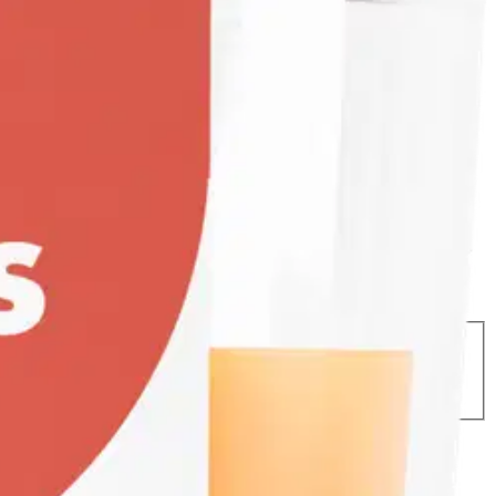
suuri
n!