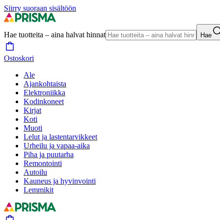
Siirry suoraan sisältöön
Hae tuotteita – aina halvat hinnat
Hae
Ostoskori
Ale
Ajankohtaista
Elektroniikka
Kodinkoneet
Kirjat
Koti
Muoti
Lelut ja lastentarvikkeet
Urheilu ja vapaa-aika
Piha ja puutarha
Remontointi
Autoilu
Kauneus ja hyvinvointi
Lemmikit