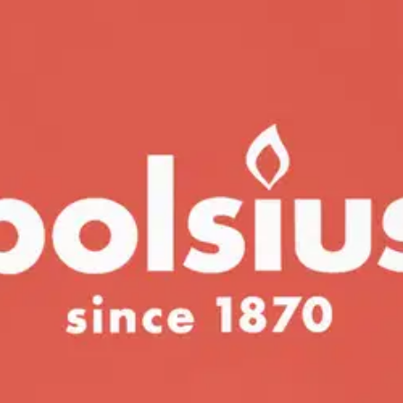
tilä lasissa – Mango – oranssi – 
stin pakettiautomaattiin tai palvelupisteesee