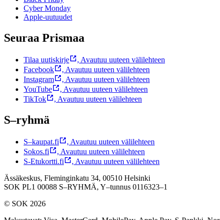
Cyber Monday
Apple-uutuudet
Seuraa Prismaa
Tilaa uutiskirje
,
Avautuu uuteen välilehteen
Facebook
,
Avautuu uuteen välilehteen
Instagram
,
Avautuu uuteen välilehteen
YouTube
,
Avautuu uuteen välilehteen
TikTok
,
Avautuu uuteen välilehteen
S–ryhmä
S–kaupat.fi
,
Avautuu uuteen välilehteen
Sokos.fi
,
Avautuu uuteen välilehteen
S-Etukortti.fi
,
Avautuu uuteen välilehteen
Ässäkeskus, Fleminginkatu 34, 00510 Helsinki
SOK PL1 00088 S–RYHMÄ,
Y–tunnus 0116323–1
© SOK 2026