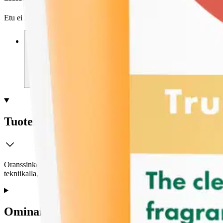
Etu ei koske Suuri‑lisäpalvelulla toimitettavia tuotteita.
Tarkista myymäläsaatavuus
Tuotekuvaus
Oranssinkeltainen Bolsius Mango -tuoksukynttilä toimitetaan kirkkaassa 
tekniikalla, takaamme puhtaimman tuoksu kokemuksen ja puhtaimma
Ominaisuudet