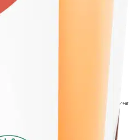
ta aivan kuin olisit eksoottisella saarella. Valmistettu CleanScent-
ti omassa kodissasi.