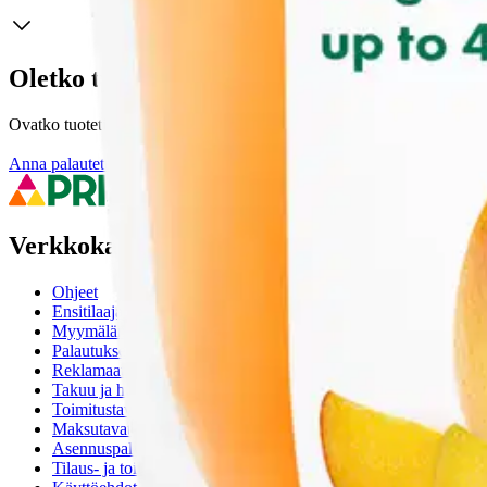
Oletko tyytyväinen tuotetietoihin?
Ovatko tuotetiedot riittävät? Jos tuotetiedoissa on puutteita tai niitä v
Anna palautetta
,
Avautuu uuteen välilehteen
Verkkokauppa
Ohjeet
Ensitilaajan pikaopas
Myymälänouto
Palautukset
Reklamaatio
Takuu ja huolto
Toimitustavat
Maksutavat
Asennuspalvelut
Tilaus- ja toimitusehdot