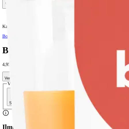
Avaa kuva suurempana
Karusellin nuolipainikkeet
Bolsius
Bolsius True Scents – tuoksukynt
4,95 €
Verkkokaupan hinta
Valitse toimitustapa
Nouto myymälästä
Toimitus
Ilmainen
Ei saatavilla
Siirry valitsemaan myymälä
Ilmainen toimitus yli 100 €:n tilauksille Po