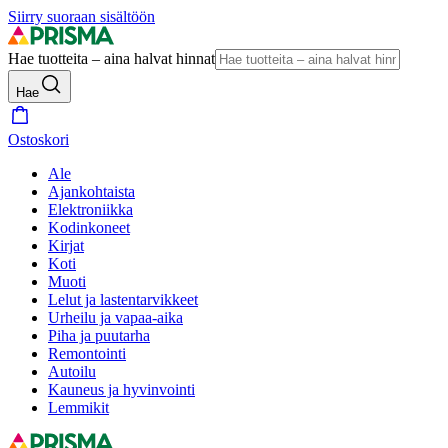
Siirry suoraan sisältöön
Hae tuotteita – aina halvat hinnat
Hae
Ostoskori
Ale
Ajankohtaista
Elektroniikka
Kodinkoneet
Kirjat
Koti
Muoti
Lelut ja lastentarvikkeet
Urheilu ja vapaa-aika
Piha ja puutarha
Remontointi
Autoilu
Kauneus ja hyvinvointi
Lemmikit