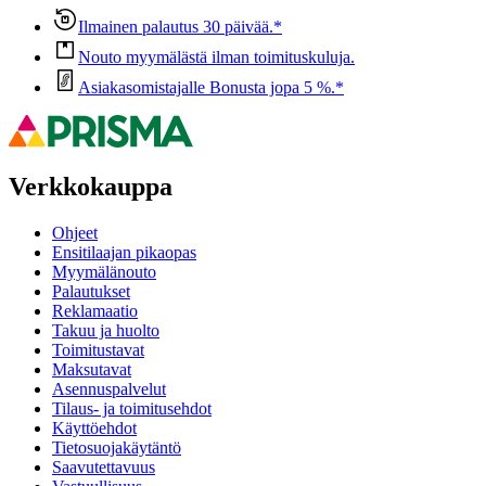
Ilmainen palautus 30 päivää.*
Nouto myymälästä ilman toimituskuluja.
Asiakasomistajalle Bonusta jopa 5 %.*
Verkkokauppa
Ohjeet
Ensitilaajan pikaopas
Myymälänouto
Palautukset
Reklamaatio
Takuu ja huolto
Toimitustavat
Maksutavat
Asennuspalvelut
Tilaus- ja toimitusehdot
Käyttöehdot
Tietosuojakäytäntö
Saavutettavuus