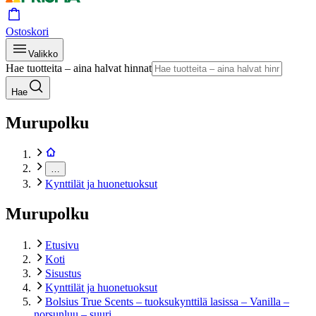
Ostoskori
Valikko
Hae tuotteita – aina halvat hinnat
Hae
Murupolku
…
Kynttilät ja huonetuoksut
Murupolku
Etusivu
Koti
Sisustus
Kynttilät ja huonetuoksut
Bolsius True Scents – tuoksukynttilä lasissa – Vanilla –
norsunluu – suuri