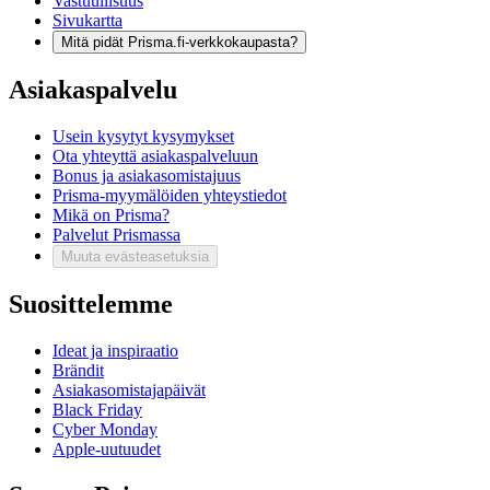
Vastuullisuus
Sivukartta
Mitä pidät Prisma.fi-verkkokaupasta?
Asiakaspalvelu
Usein kysytyt kysymykset
Ota yhteyttä asiakaspalveluun
Bonus ja asiakasomistajuus
Prisma-myymälöiden yhteystiedot
Mikä on Prisma?
Palvelut Prismassa
Muuta evästeasetuksia
Suosittelemme
Ideat ja inspiraatio
Brändit
Asiakasomistajapäivät
Black Friday
Cyber Monday
Apple-uutuudet