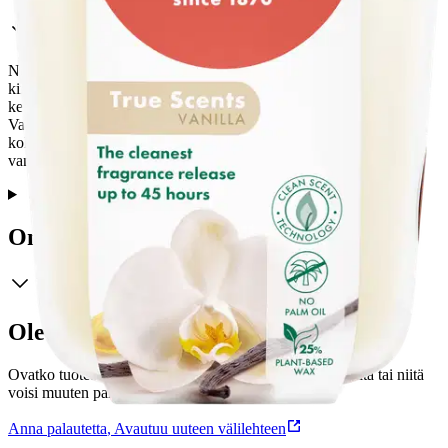
Norsunluunvalkoinen Bolsius Vanilla -tuoksukynttilä toimitetaan
kirkkaassa lasissa, ja se palaa peräti 45 tuntia. Tällä miellyttävällä,
kermaisella tuoksulla voit luoda ihanan kotoisan tunnelman.
Valmistettu CleanScent-tekniikalla, takaamme puhtaimman tuoksu
kokemuksen ja puhtaimman tuoksu vapautuksen. Koe pehmeän
vaniljan tuoksu mukavasti omassa kodissasi.
Ominaisuudet
Oletko tyytyväinen tuotetietoihin?
Ovatko tuotetiedot riittävät? Jos tuotetiedoissa on puutteita tai niitä
voisi muuten parantaa, anna palautetta.
Anna palautetta
,
Avautuu uuteen välilehteen