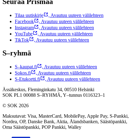
Seuraa Prismaa
Tilaa uutiskirje
,
Avautuu uuteen välilehteen
Facebook
,
Avautuu uuteen välilehteen
Instagram
,
Avautuu uuteen välilehteen
YouTube
,
Avautuu uuteen välilehteen
TikTok
,
Avautuu uuteen välilehteen
S–ryhmä
S–kaupat.fi
,
Avautuu uuteen välilehteen
Sokos.fi
,
Avautuu uuteen välilehteen
S-Etukortti.fi
,
Avautuu uuteen välilehteen
Ässäkeskus, Fleminginkatu 34, 00510 Helsinki
SOK PL1 00088 S–RYHMÄ,
Y–tunnus 0116323–1
© SOK 2026
Maksutavat
:
Visa, MasterCard, MobilePay, Apple Pay, S-Pankki,
Nordea, OP, Danske Bank, Aktia, Ålandsbanken, Säästöpankki,
Oma Säästöpankki, POP Pankki, Walley