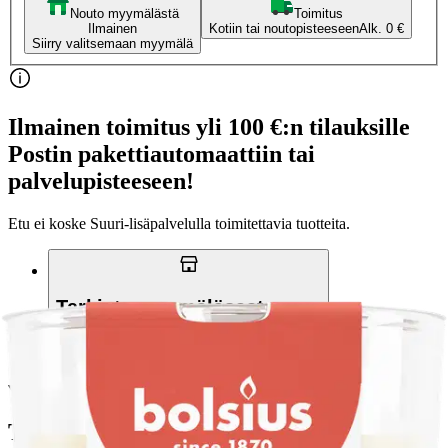
Nouto myymälästä
Toimitus
Ilmainen
Kotiin tai noutopisteeseen
Alk. 0 €
Siirry valitsemaan myymälä
Ilmainen toimitus yli 100 €:n tilauksille
Postin pakettiautomaattiin tai
palvelupisteeseen!
Etu ei koske Suuri‑lisäpalvelulla toimitettavia tuotteita.
Tarkista myymäläsaatavuus
Tuotekuvaus