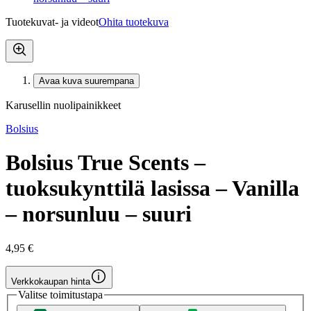
Tuotekuvat- ja videot
Ohita tuotekuva
Avaa kuva suurempana
Karusellin nuolipainikkeet
Bolsius
Bolsius True Scents –
tuoksukynttilä lasissa – Vanilla
– norsunluu – suuri
4,95 €
Verkkokaupan hinta
Valitse toimitustapa