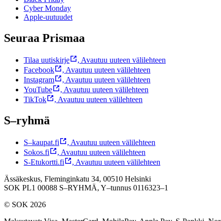
Cyber Monday
Apple-uutuudet
Seuraa Prismaa
Tilaa uutiskirje
,
Avautuu uuteen välilehteen
Facebook
,
Avautuu uuteen välilehteen
Instagram
,
Avautuu uuteen välilehteen
YouTube
,
Avautuu uuteen välilehteen
TikTok
,
Avautuu uuteen välilehteen
S–ryhmä
S–kaupat.fi
,
Avautuu uuteen välilehteen
Sokos.fi
,
Avautuu uuteen välilehteen
S-Etukortti.fi
,
Avautuu uuteen välilehteen
Ässäkeskus, Fleminginkatu 34, 00510 Helsinki
SOK PL1 00088 S–RYHMÄ,
Y–tunnus 0116323–1
© SOK 2026