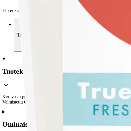
Etu ei koske Suuri‑lisäpalvelulla toimitettavia tuotteita.
Tarkista myymäläsaatavuus
Tuotekuvaus
Koe vasta pestyjen puuvillalakanoiden puhdas tuoksu ja nauti puhtaast
Valmistettu CleanScent-tekniikalla, takaamme puhtaimman tuoksu k
Ominaisuudet