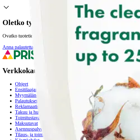
Oletko tyytyväinen tuotetietoihin?
Ovatko tuotetiedot riittävät? Jos tuotetiedoissa on puutteita tai niitä v
Anna palautetta
,
Avautuu uuteen välilehteen
Verkkokauppa
Ohjeet
Ensitilaajan pikaopas
Myymälänouto
Palautukset
Reklamaatio
Takuu ja huolto
Toimitustavat
Maksutavat
Asennuspalvelut
Tilaus- ja toimitusehdot