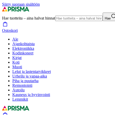
Siirry suoraan sisältöön
Hae tuotteita – aina halvat hinnat
Hae
Ostoskori
Ale
Ajankohtaista
Elektroniikka
Kodinkoneet
Kirjat
Koti
Muoti
Lelut ja lastentarvikkeet
Urheilu ja vapaa-aika
Piha ja puutarha
Remontointi
Autoilu
Kauneus ja hyvinvointi
Lemmikit