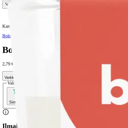
Avaa kuva suurempana
Karusellin nuolipainikkeet
Bolsius
Bolsius True Scents – tuoksukynt
2,79 €
Verkkokaupan hinta
Valitse toimitustapa
Nouto myymälästä
Toimitus
Ilmainen
Ei saatavilla
Siirry valitsemaan myymälä
Ilmainen toimitus yli 100 €:n tilauksille Po