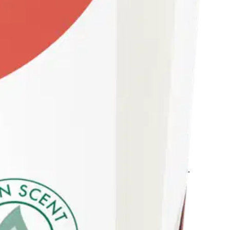
ttilä toimitetaan kirkkaassa lasissa, palaa jopa 25 tuntia.