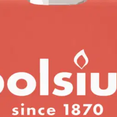
tilä lasissa – Fresh Cotton – pie
stin pakettiautomaattiin tai palvelupisteesee