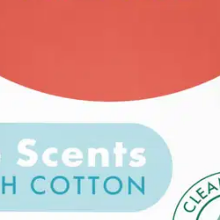
a tuoksukokemuksesta omassa kodissasi. Bolsius Fresh Cotton -tuoksukyn
okemuksen ja puhtaimman tuoksu vapautuksen.