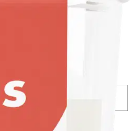
ni
n!