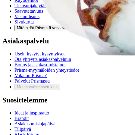
Käyttöehdot
Tietosuojakäytäntö
Saavutettavuus
Vastuullisuus
Sivukartta
Mitä pidät Prisma.fi-verkkokaupasta?
Asiakaspalvelu
Usein kysytyt kysymykset
Ota yhteyttä asiakaspalveluun
Bonus ja asiakasomistajuus
Prisma-myymälöiden yhteystiedot
Mikä on Prisma?
Palvelut Prismassa
Muuta evästeasetuksia
Suosittelemme
Ideat ja inspiraatio
Brändit
Asiakasomistajapäivät
Tilipäivä
Black Friday