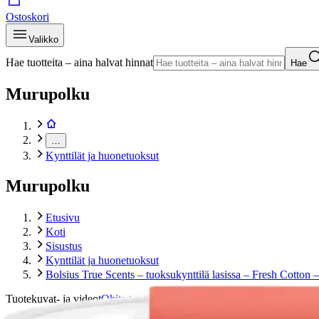
Ostoskori
Valikko
Hae tuotteita – aina halvat hinnat
Hae
Murupolku
…
Kynttilät ja huonetuoksut
Murupolku
Etusivu
Koti
Sisustus
Kynttilät ja huonetuoksut
Bolsius True Scents – tuoksukynttilä lasissa – Fresh Cotton –
Tuotekuvat- ja videot
Ohita tuotekuva