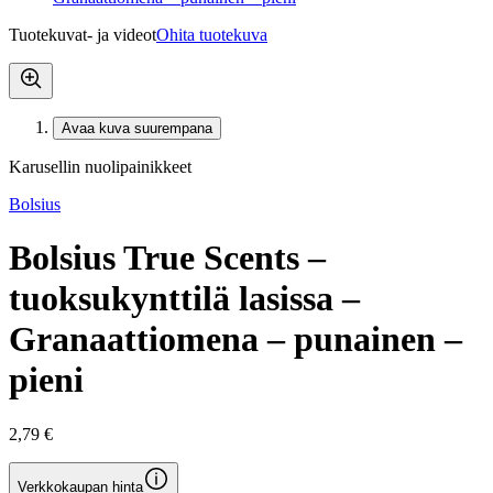
Tuotekuvat- ja videot
Ohita tuotekuva
Avaa kuva suurempana
Karusellin nuolipainikkeet
Bolsius
Bolsius True Scents –
tuoksukynttilä lasissa –
Granaattiomena – punainen –
pieni
2,79 €
Verkkokaupan hinta