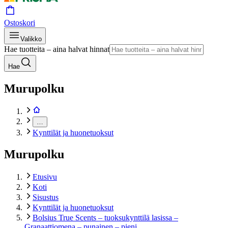
Ostoskori
Valikko
Hae tuotteita – aina halvat hinnat
Hae
Murupolku
…
Kynttilät ja huonetuoksut
Murupolku
Etusivu
Koti
Sisustus
Kynttilät ja huonetuoksut
Bolsius True Scents – tuoksukynttilä lasissa –
Granaattiomena – punainen – pieni