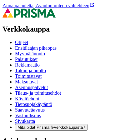
Anna palautetta
,
Avautuu uuteen välilehteen
Verkkokauppa
Ohjeet
Ensitilaajan pikaopas
Myymälänouto
Palautukset
Reklamaatio
Takuu ja huolto
Toimitustavat
Maksutavat
Asennuspalvelut
Tilaus- ja toimitusehdot
Käyttöehdot
Tietosuojakäytäntö
Saavutettavuus
Vastuullisuus
Sivukartta
Mitä pidät Prisma.fi-verkkokaupasta?