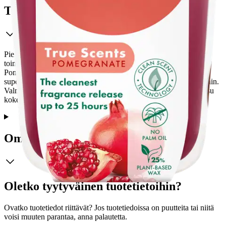
Tuotekuvaus
Pieni pinkinpunainen Bolsius Pomegranate -tuoksukynttilä
toimitetaan kirkkaassa lasissa, ja se palaa peräti 25 tuntia.
Pomegranate-tuoksussa on aidon hedelmäpommin tuoksu:
supermakea ja mehukas. Iloinen tuoksu, jolla tuot kesän sisätiloihin.
Valmistettu CleanScent-tekniikalla, takaamme puhtaimman tuoksu
kokemuksen ja puhtaimman tuoksu vapautuksen.
Ominaisuudet
Oletko tyytyväinen tuotetietoihin?
Ovatko tuotetiedot riittävät? Jos tuotetiedoissa on puutteita tai niitä
voisi muuten parantaa, anna palautetta.