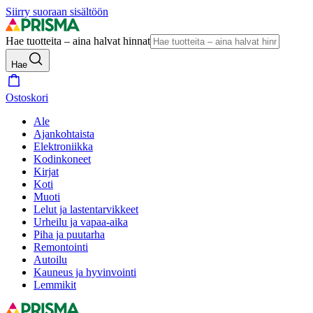
Siirry suoraan sisältöön
Hae tuotteita – aina halvat hinnat
Hae
Ostoskori
Ale
Ajankohtaista
Elektroniikka
Kodinkoneet
Kirjat
Koti
Muoti
Lelut ja lastentarvikkeet
Urheilu ja vapaa-aika
Piha ja puutarha
Remontointi
Autoilu
Kauneus ja hyvinvointi
Lemmikit