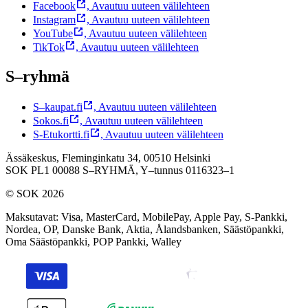
Facebook
,
Avautuu uuteen välilehteen
Instagram
,
Avautuu uuteen välilehteen
YouTube
,
Avautuu uuteen välilehteen
TikTok
,
Avautuu uuteen välilehteen
S–ryhmä
S–kaupat.fi
,
Avautuu uuteen välilehteen
Sokos.fi
,
Avautuu uuteen välilehteen
S-Etukortti.fi
,
Avautuu uuteen välilehteen
Ässäkeskus, Fleminginkatu 34, 00510 Helsinki
SOK PL1 00088 S–RYHMÄ,
Y–tunnus 0116323–1
© SOK 2026
Maksutavat
:
Visa, MasterCard, MobilePay, Apple Pay, S-Pankki,
Nordea, OP, Danske Bank, Aktia, Ålandsbanken, Säästöpankki,
Oma Säästöpankki, POP Pankki, Walley