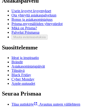
Asiakaspalvelu
Usein kysytyt kysymykset
Ota yhteyttä asiakaspalveluun
Bonus ja asiakasomistajuus
Prisma-myymälöiden yhteystiedot
Mikä on Prisma?
Palvelut Prismassa
Muuta evästeasetuksia
Suosittelemme
Ideat ja inspiraatio
Brändit
Asiakasomistajapäivät
Tilipäivä
Black Friday
Cyber Monday
Apple-uutuudet
Seuraa Prismaa
Tilaa uutiskirje
,
Avautuu uuteen välilehteen