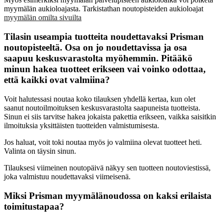
myymälän aukioloajasta. Tarkistathan noutopisteiden aukioloajat
myymälän omilta sivuilta
Tilasin useampia tuotteita noudettavaksi Prisman
noutopisteeltä. Osa on jo noudettavissa ja osa
saapuu keskusvarastolta myöhemmin. Pitääkö
minun hakea tuotteet erikseen vai voinko odottaa,
että kaikki ovat valmiina?
Voit halutessasi noutaa koko tilauksen yhdellä kertaa, kun olet
saanut noutoilmoituksen keskusvarastolta saapuneista tuotteista.
Sinun ei siis tarvitse hakea jokaista pakettia erikseen, vaikka saisitkin
ilmoituksia yksittäisten tuotteiden valmistumisesta.
Jos haluat, voit toki noutaa myös jo valmiina olevat tuotteet heti.
Valinta on täysin sinun.
Tilauksesi viimeinen noutopäivä näkyy sen tuotteen noutoviestissä,
joka valmistuu noudettavaksi viimeisenä.
Miksi Prisman myymälänoudossa on kaksi erilaista
toimitustapaa?