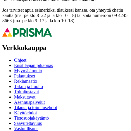
Jos tarvitset apua esimerkiksi tilauksesi kanssa, ota yhteyttä chatin
kautta (ma–pe klo 8–22 ja la klo 10–18) tai soita numeroon 09 4245
8663 (ma–pe klo 9–17 ja la klo 10–18).
Verkkokauppa
Ohjeet
Ensitilaajan pikaopas
Myymälänouto
Palautukset
Reklamaatio
Takuu ja huolto
Toimitustavat
Maksutavat
Asennuspalvelut
Tilaus- ja toimitusehdot
Käyttöehdot
Tietosuojakäytäntö
Saavutettavuus
Vastuullisuus