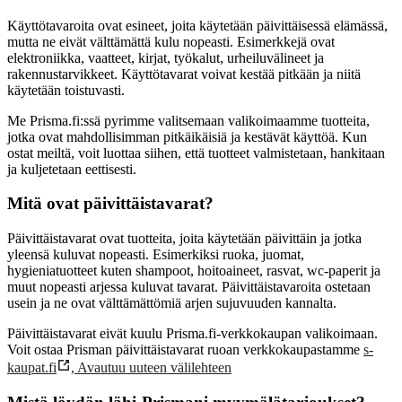
Käyttötavaroita ovat esineet, joita käytetään päivittäisessä elämässä,
mutta ne eivät välttämättä kulu nopeasti. Esimerkkejä ovat
elektroniikka, vaatteet, kirjat, työkalut, urheiluvälineet ja
rakennustarvikkeet. Käyttötavarat voivat kestää pitkään ja niitä
käytetään toistuvasti.
Me Prisma.fi:ssä pyrimme valitsemaan valikoimaamme tuotteita,
jotka ovat mahdollisimman pitkäikäisiä ja kestävät käyttöä. Kun
ostat meiltä, voit luottaa siihen, että tuotteet valmistetaan, hankitaan
ja kuljetetaan eettisesti.
Mitä ovat päivittäistavarat?
Päivittäistavarat ovat tuotteita, joita käytetään päivittäin ja jotka
yleensä kuluvat nopeasti. Esimerkiksi ruoka, juomat,
hygieniatuotteet kuten shampoot, hoitoaineet, rasvat, wc-paperit ja
muut nopeasti arjessa kuluvat tavarat. Päivittäistavaroita ostetaan
usein ja ne ovat välttämättömiä arjen sujuvuuden kannalta.
Päivittäistavarat eivät kuulu Prisma.fi-verkkokaupan valikoimaan.
Voit ostaa Prisman päivittäistavarat ruoan verkkokaupastamme
s-
kaupat.fi
,
Avautuu uuteen välilehteen