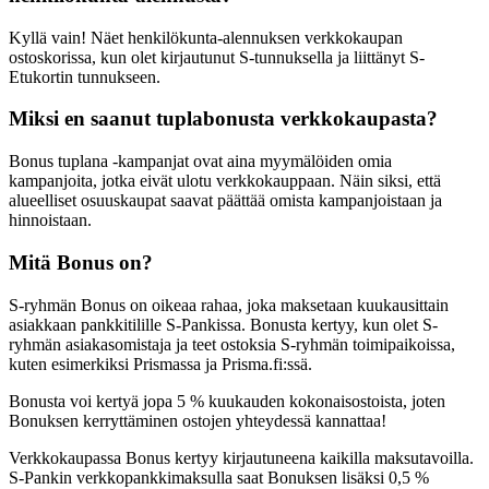
Kyllä vain! Näet henkilökunta-alennuksen verkkokaupan
ostoskorissa, kun olet kirjautunut S-tunnuksella ja liittänyt S-
Etukortin tunnukseen.
Miksi en saanut tuplabonusta verkkokaupasta?
Bonus tuplana -kampanjat ovat aina myymälöiden omia
kampanjoita, jotka eivät ulotu verkkokauppaan. Näin siksi, että
alueelliset osuuskaupat saavat päättää omista kampanjoistaan ja
hinnoistaan.
Mitä Bonus on?
S-ryhmän Bonus on oikeaa rahaa, joka maksetaan kuukausittain
asiakkaan pankkitilille S-Pankissa. Bonusta kertyy, kun olet S-
ryhmän asiakasomistaja ja teet ostoksia S-ryhmän toimipaikoissa,
kuten esimerkiksi Prismassa ja Prisma.fi:ssä.
Bonusta voi kertyä jopa 5 % kuukauden kokonaisostoista, joten
Bonuksen kerryttäminen ostojen yhteydessä kannattaa!
Verkkokaupassa Bonus kertyy kirjautuneena kaikilla maksutavoilla.
S-Pankin verkkopankkimaksulla saat Bonuksen lisäksi 0,5 %