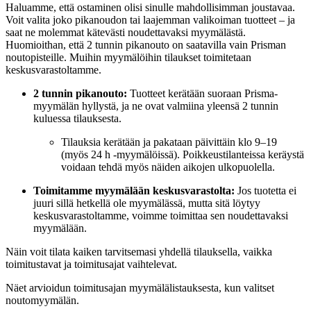
Haluamme, että ostaminen olisi sinulle mahdollisimman joustavaa.
Voit valita joko pikanoudon tai laajemman valikoiman tuotteet – ja
saat ne molemmat kätevästi noudettavaksi myymälästä.
Huomioithan, että 2 tunnin pikanouto on saatavilla vain Prisman
noutopisteille. Muihin myymälöihin tilaukset toimitetaan
keskusvarastoltamme.
2 tunnin pikanouto:
Tuotteet kerätään suoraan Prisma-
myymälän hyllystä, ja ne ovat valmiina yleensä 2 tunnin
kuluessa tilauksesta.
Tilauksia kerätään ja pakataan päivittäin klo 9–19
(myös 24 h -myymälöissä). Poikkeustilanteissa keräystä
voidaan tehdä myös näiden aikojen ulkopuolella.
Toimitamme myymälään keskusvarastolta:
Jos tuotetta ei
juuri sillä hetkellä ole myymälässä, mutta sitä löytyy
keskusvarastoltamme, voimme toimittaa sen noudettavaksi
myymälään.
Näin voit tilata kaiken tarvitsemasi yhdellä tilauksella, vaikka
toimitustavat ja toimitusajat vaihtelevat.
Näet arvioidun toimitusajan myymälälistauksesta, kun valitset
noutomyymälän.