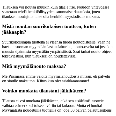
Tilauksen voi noutaa muukin kuin tilaaja itse. Noudon yhteydessä
saatetaan tehdä henkilöllisyyden satunnaistarkastuksia, joten
tilauksen noutajalla tulee olla henkilöllisyystodistus mukana.
Mistä noudan suurikokoisen tuotteen, kuten
jääkaapin?
Suurikokoisimpia tuotteita ei yleensä tuoda noutopisteelle, vaan ne
haetaan suoraan myymälän lastauslaiturilta, nouto-ovelta tai jostakin
muusta sijainnista myymälän ympäristössä. Saat tarkat nouto-ohjeet
tekstiviestillä, kun tilauksesi on noudettavissa.
Mitä myymälänouto maksaa?
Me Prismassa emme veloita myymälänoudoista mitään, eli palvelu
on sinulle maksuton. Kiitos kun olet asiakkaanamme!
Voinko muokata tilaustani jälkikäteen?
Tilausta ei voi muokata jälkikäteen, eikä sen sisältämiä tuotteita
vaihtaa esimerkiksi toiseen väriin tai kokoon. Mutta ei huolta!
Myymälästä noudetuilla tuotteilla on jopa 30 päivän palautusoikeus.