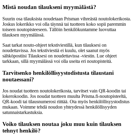
Mistä noudan tilaukseni myymälästä?
Suurin osa tilauksista noudetaan Prisman vihreästä noutolokerikosta.
Joskus lokerikko voi olla täynnä tai tuotteen koko sopii paremmin
toiseen noutopisteeseen. Tällöin henkilökuntamme luovuttaa
tilauksen myymälässä.
Saat tarkat nouto-ohjeet tekstiviestillä, kun tilauksesi on
noudettavissa. Jos tekstiviestiä ei kuulu, olet saanut myös
sähköpostiisi Tilauksesi on noudettavissa -viestin. Lue ohjeet
tarkkaan, sillä myymälässä voi olla useita eri noutopisteitä.
Tarvitsenko henkilöllisyystodistusta tilaustani
noutaessani?
Jos noudat tuotteen noutolokerikosta, tarvitset vain QR-koodin tai
lokerokoodin. Jos noudat tuotteen muulta Prisma.fi-noutopisteeltä,
QR-koodi tai tilausnumerosi riittää. Ota myös henkilöllisyystodistus
mukaan. Voimme tehdä noudon yhteydessä henkilöllisyyden
satunnaistarkastuksia.
Voiko tilauksen noutaa joku muu kuin tilauksen
tehnyt henkilö?