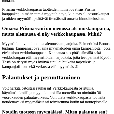
hintaan.
Prisman verkkokaupassa tuotteiden hinnat ovat siis Prisma-
kauppaketjun määrittämiä myyntihintoja, kun taas alueosuuskaupat
ja niiden myymälät päättävät itsenäisesti omasta hinnoittelustaan.
Omassa Prismassani on menossa alennuskampanja,
mutta alennusta ei näy verkkokaupassa. Miksi?
Myymälöillä voi olla omia alennuskampanjoita. Esimerkiksi Bonus
tuplana -kampanjat ovat aina myymälöiden omia kampanjoita, jotka
eivät ulotu verkkokauppaan. Kannattaa siis pitää silmällä sekä
verkkokaupan että myymälöiden tarjouksia, jotta teet parhaat löydöt
Tästä on tietysti myös hyötyä sinulle: huikeita tarjouksia ja
kampanjoita on sekä verkossa että myymälässä!
Palautukset ja peruuttaminen
Voit harkita ostostasi rauhassa! Verkkokaupasta ostetuilla,
käyttämättömillä ja myyntikuntoisilla tuotteilla on nimittäin 30
vuorokauden palautusoikeus. Voit tilata verkkokaupasta tuotteita
noudettavaksi myymälästä tai toimitettuna kotiin tai noutopisteelle.
Noudin tuotteen myymälästä. Miten palautan sen?