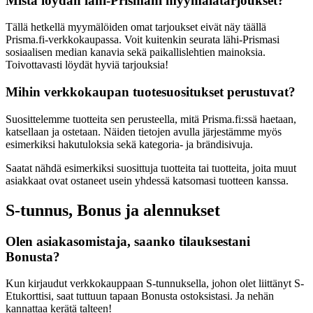
Mistä löydän lähi-Prismani myymälätarjoukset?
Tällä hetkellä myymälöiden omat tarjoukset eivät näy täällä
Prisma.fi-verkkokaupassa. Voit kuitenkin seurata lähi-Prismasi
sosiaalisen median kanavia sekä paikallislehtien mainoksia.
Toivottavasti löydät hyviä tarjouksia!
Mihin verkkokaupan tuotesuositukset perustuvat?
Suosittelemme tuotteita sen perusteella, mitä Prisma.fi:ssä haetaan,
katsellaan ja ostetaan. Näiden tietojen avulla järjestämme myös
esimerkiksi hakutuloksia sekä kategoria- ja brändisivuja.
Saatat nähdä esimerkiksi suosittuja tuotteita tai tuotteita, joita muut
asiakkaat ovat ostaneet usein yhdessä katsomasi tuotteen kanssa.
S-tunnus, Bonus ja alennukset
Olen asiakasomistaja, saanko tilauksestani
Bonusta?
Kun kirjaudut verkkokauppaan S-tunnuksella, johon olet liittänyt S-
Etukorttisi, saat tuttuun tapaan Bonusta ostoksistasi. Ja nehän
kannattaa kerätä talteen!