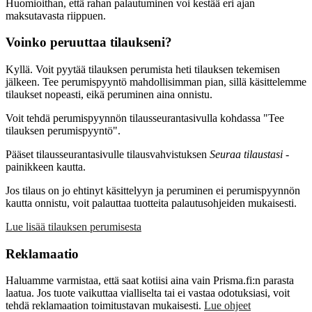
Huomioithan, että rahan palautuminen voi kestää eri ajan
maksutavasta riippuen.
Voinko peruuttaa tilaukseni?
Kyllä. Voit pyytää tilauksen perumista heti tilauksen tekemisen
jälkeen. Tee perumispyyntö mahdollisimman pian, sillä käsittelemme
tilaukset nopeasti, eikä peruminen aina onnistu.
Voit tehdä perumispyynnön tilausseurantasivulla kohdassa "Tee
tilauksen perumispyyntö".
Pääset tilausseurantasivulle tilausvahvistuksen
Seuraa tilaustasi
-
painikkeen kautta.
Jos tilaus on jo ehtinyt käsittelyyn ja peruminen ei perumispyynnön
kautta onnistu, voit palauttaa tuotteita palautusohjeiden mukaisesti.
Lue lisää tilauksen perumisesta
Reklamaatio
Haluamme varmistaa, että saat kotiisi aina vain Prisma.fi:n parasta
laatua. Jos tuote vaikuttaa vialliselta tai ei vastaa odotuksiasi, voit
tehdä reklamaation toimitustavan mukaisesti.
Lue ohjeet