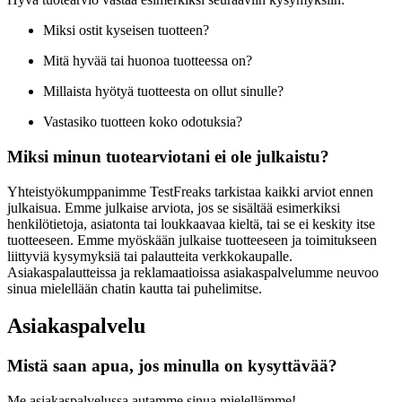
Miksi ostit kyseisen tuotteen?
Mitä hyvää tai huonoa tuotteessa on?
Millaista hyötyä tuotteesta on ollut sinulle?
Vastasiko tuotteen koko odotuksia?
Miksi minun tuotearviotani ei ole julkaistu?
Yhteistyökumppanimme TestFreaks tarkistaa kaikki arviot ennen
julkaisua. Emme julkaise arviota, jos se sisältää esimerkiksi
henkilötietoja, asiatonta tai loukkaavaa kieltä, tai se ei keskity itse
tuotteeseen. Emme myöskään julkaise tuotteeseen ja toimitukseen
liittyviä kysymyksiä tai palautteita verkkokaupalle.
Asiakaspalautteissa ja reklamaatioissa asiakaspalvelumme neuvoo
sinua mielellään chatin kautta tai puhelimitse.
Asiakaspalvelu
Mistä saan apua, jos minulla on kysyttävää?
Me asiakaspalvelussa autamme sinua mielellämme!