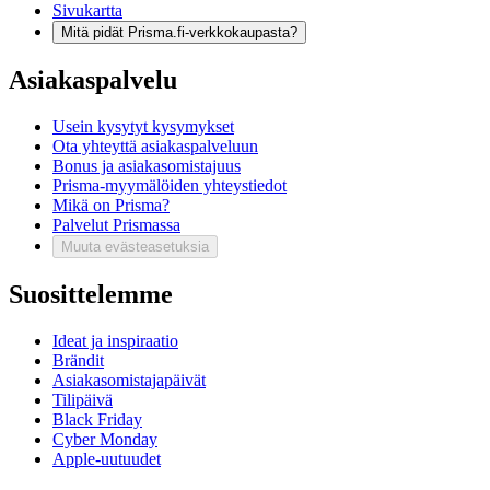
Sivukartta
Mitä pidät Prisma.fi-verkkokaupasta?
Asiakaspalvelu
Usein kysytyt kysymykset
Ota yhteyttä asiakaspalveluun
Bonus ja asiakasomistajuus
Prisma-myymälöiden yhteystiedot
Mikä on Prisma?
Palvelut Prismassa
Muuta evästeasetuksia
Suosittelemme
Ideat ja inspiraatio
Brändit
Asiakasomistajapäivät
Tilipäivä
Black Friday
Cyber Monday
Apple-uutuudet