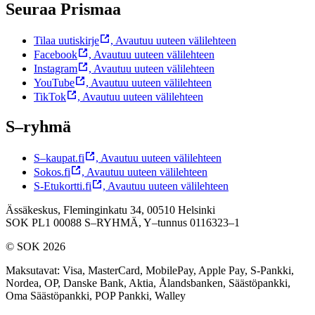
Seuraa Prismaa
Tilaa uutiskirje
,
Avautuu uuteen välilehteen
Facebook
,
Avautuu uuteen välilehteen
Instagram
,
Avautuu uuteen välilehteen
YouTube
,
Avautuu uuteen välilehteen
TikTok
,
Avautuu uuteen välilehteen
S–ryhmä
S–kaupat.fi
,
Avautuu uuteen välilehteen
Sokos.fi
,
Avautuu uuteen välilehteen
S-Etukortti.fi
,
Avautuu uuteen välilehteen
Ässäkeskus, Fleminginkatu 34, 00510 Helsinki
SOK PL1 00088 S–RYHMÄ,
Y–tunnus 0116323–1
© SOK 2026
Maksutavat
:
Visa, MasterCard, MobilePay, Apple Pay, S-Pankki,
Nordea, OP, Danske Bank, Aktia, Ålandsbanken, Säästöpankki,
Oma Säästöpankki, POP Pankki, Walley