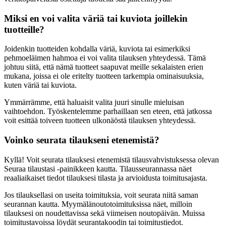
Miksi en voi valita väriä tai kuviota joillekin
tuotteille?
Joidenkin tuotteiden kohdalla väriä, kuviota tai esimerkiksi
pehmoeläimen hahmoa ei voi valita tilauksen yhteydessä. Tämä
johtuu siitä, että nämä tuotteet saapuvat meille sekalaisten erien
mukana, joissa ei ole eritelty tuotteen tarkempia ominaisuuksia,
kuten väriä tai kuviota.
Ymmärrämme, että haluaisit valita juuri sinulle mieluisan
vaihtoehdon. Työskentelemme parhaillaan sen eteen, että jatkossa
voit esittää toiveen tuotteen ulkonäöstä tilauksen yhteydessä.
Voinko seurata tilaukseni etenemistä?
Kyllä! Voit seurata tilauksesi etenemistä tilausvahvistuksessa olevan
Seuraa tilaustasi ‑painikkeen kautta. Tilausseurannassa näet
reaaliaikaiset tiedot tilauksesi tilasta ja arvioidusta toimitusajasta.
Jos tilauksellasi on useita toimituksia, voit seurata niitä saman
seurannan kautta. Myymälänoutotoimituksissa näet, milloin
tilauksesi on noudettavissa sekä viimeisen noutopäivän. Muissa
toimitustavoissa löydät seurantakoodin tai toimitustiedot.