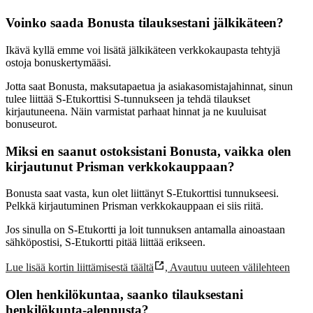
Voinko saada Bonusta tilauksestani jälkikäteen?
Ikävä kyllä emme voi lisätä jälkikäteen verkkokaupasta tehtyjä
ostoja bonuskertymääsi.
Jotta saat Bonusta, maksutapaetua ja asiakasomistajahinnat, sinun
tulee liittää S-Etukorttisi S-tunnukseen ja tehdä tilaukset
kirjautuneena. Näin varmistat parhaat hinnat ja ne kuuluisat
bonuseurot.
Miksi en saanut ostoksistani Bonusta, vaikka olen
kirjautunut Prisman verkkokauppaan?
Bonusta saat vasta, kun olet liittänyt S-Etukorttisi tunnukseesi.
Pelkkä kirjautuminen Prisman verkkokauppaan ei siis riitä.
Jos sinulla on S-Etukortti ja loit tunnuksen antamalla ainoastaan
sähköpostisi, S-Etukortti pitää liittää erikseen.
Lue lisää kortin liittämisestä täältä
,
Avautuu uuteen välilehteen
Olen henkilökuntaa, saanko tilauksestani
henkilökunta-alennusta?