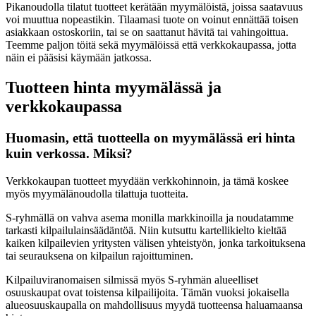
Pikanoudolla tilatut tuotteet kerätään myymälöistä, joissa saatavuus
voi muuttua nopeastikin. Tilaamasi tuote on voinut ennättää toisen
asiakkaan ostoskoriin, tai se on saattanut hävitä tai vahingoittua.
Teemme paljon töitä sekä myymälöissä että verkkokaupassa, jotta
näin ei pääsisi käymään jatkossa.
Tuotteen hinta myymälässä ja
verkkokaupassa
Huomasin, että tuotteella on myymälässä eri hinta
kuin verkossa. Miksi?
Verkkokaupan tuotteet myydään verkkohinnoin, ja tämä koskee
myös myymälänoudolla tilattuja tuotteita.
S-ryhmällä on vahva asema monilla markkinoilla ja noudatamme
tarkasti kilpailulainsäädäntöä. Niin kutsuttu kartellikielto kieltää
kaiken kilpailevien yritysten välisen yhteistyön, jonka tarkoituksena
tai seurauksena on kilpailun rajoittuminen.
Kilpailuviranomaisen silmissä myös S-ryhmän alueelliset
osuuskaupat ovat toistensa kilpailijoita. Tämän vuoksi jokaisella
alueosuuskaupalla on mahdollisuus myydä tuotteensa haluamaansa