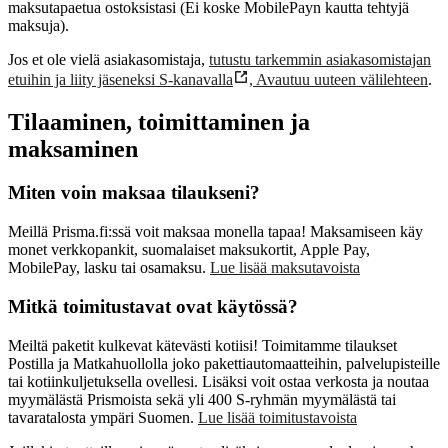
maksutapaetua ostoksistasi (Ei koske MobilePayn kautta tehtyjä
maksuja).
Jos et ole vielä asiakasomistaja,
tutustu tarkemmin asiakasomistajan
etuihin ja liity jäseneksi S-kanavalla
,
Avautuu uuteen välilehteen
.
Tilaaminen, toimittaminen ja
maksaminen
Miten voin maksaa tilaukseni?
Meillä Prisma.fi:ssä voit maksaa monella tapaa! Maksamiseen käy
monet verkkopankit, suomalaiset maksukortit, Apple Pay,
MobilePay, lasku tai osamaksu.
Lue lisää maksutavoista
Mitkä toimitustavat ovat käytössä?
Meiltä paketit kulkevat kätevästi kotiisi! Toimitamme tilaukset
Postilla ja Matkahuollolla joko pakettiautomaatteihin, palvelupisteille
tai kotiinkuljetuksella ovellesi. Lisäksi voit ostaa verkosta ja noutaa
myymälästä Prismoista sekä yli 400 S‑ryhmän myymälästä tai
tavaratalosta ympäri Suomen.
Lue lisää toimitustavoista