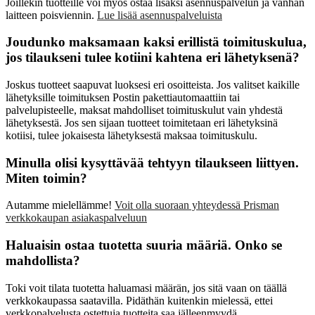
Joillekin tuotteille voi myös ostaa lisäksi asennuspalvelun ja vanhan
laitteen poisviennin.
Lue lisää asennuspalveluista
Joudunko maksamaan kaksi erillistä toimituskulua,
jos tilaukseni tulee kotiini kahtena eri lähetyksenä?
Joskus tuotteet saapuvat luoksesi eri osoitteista. Jos valitset kaikille
lähetyksille toimituksen Postin pakettiautomaattiin tai
palvelupisteelle, maksat mahdolliset toimituskulut vain yhdestä
lähetyksestä. Jos sen sijaan tuotteet toimitetaan eri lähetyksinä
kotiisi, tulee jokaisesta lähetyksestä maksaa toimituskulu.
Minulla olisi kysyttävää tehtyyn tilaukseen liittyen.
Miten toimin?
Autamme mielellämme!
Voit olla suoraan yhteydessä Prisman
verkkokaupan asiakaspalveluun
Haluaisin ostaa tuotetta suuria määriä. Onko se
mahdollista?
Toki voit tilata tuotetta haluamasi määrän, jos sitä vaan on täällä
verkkokaupassa saatavilla. Pidäthän kuitenkin mielessä, ettei
verkkopalvelusta ostettuja tuotteita saa jälleenmyydä.