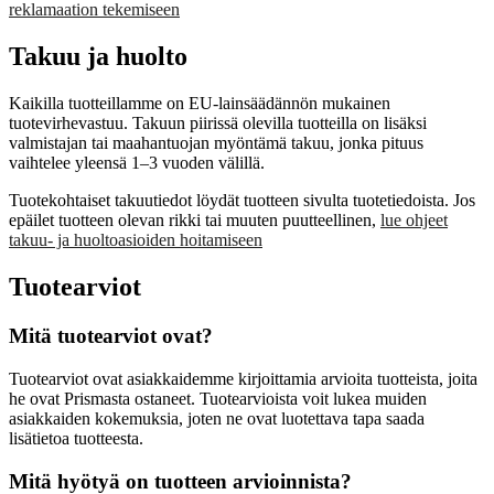
reklamaation tekemiseen
Takuu ja huolto
Kaikilla tuotteillamme on EU‑lainsäädännön mukainen
tuotevirhevastuu. Takuun piirissä olevilla tuotteilla on lisäksi
valmistajan tai maahantuojan myöntämä takuu, jonka pituus
vaihtelee yleensä 1–3 vuoden välillä.
Tuotekohtaiset takuutiedot löydät tuotteen sivulta tuotetiedoista. Jos
epäilet tuotteen olevan rikki tai muuten puutteellinen,
lue ohjeet
takuu- ja huoltoasioiden hoitamiseen
Tuotearviot
Mitä tuotearviot ovat?
Tuotearviot ovat asiakkaidemme kirjoittamia arvioita tuotteista, joita
he ovat Prismasta ostaneet. Tuotearvioista voit lukea muiden
asiakkaiden kokemuksia, joten ne ovat luotettava tapa saada
lisätietoa tuotteesta.
Mitä hyötyä on tuotteen arvioinnista?