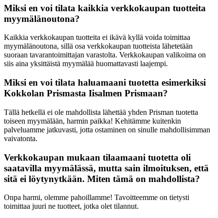
Miksi en voi tilata kaikkia verkkokaupan tuotteita
myymälänoutona?
Kaikkia verkkokaupan tuotteita ei ikävä kyllä voida toimittaa
myymälänoutona, sillä osa verkkokaupan tuotteista lähetetään
suoraan tavarantoimittajan varastolta. Verkkokaupan valikoima on
siis aina yksittäistä myymälää huomattavasti laajempi.
Miksi en voi tilata haluamaani tuotetta esimerkiksi
Kokkolan Prismasta Iisalmen Prismaan?
Tällä hetkellä ei ole mahdollista lähettää yhden Prisman tuotetta
toiseen myymälään, harmin paikka! Kehitämme kuitenkin
palveluamme jatkuvasti, jotta ostaminen on sinulle mahdollisimman
vaivatonta.
Verkkokaupan mukaan tilaamaani tuotetta oli
saatavilla myymälässä, mutta sain ilmoituksen, että
sitä ei löytynytkään. Miten tämä on mahdollista?
Onpa harmi, olemme pahoillamme! Tavoitteemme on tietysti
toimittaa juuri ne tuotteet, jotka olet tilannut.