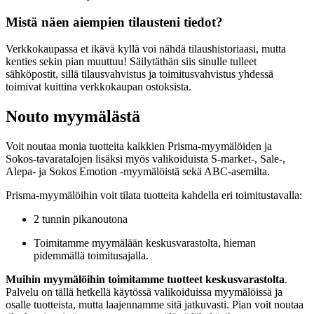
Mistä näen aiempien tilausteni tiedot?
Verkkokaupassa et ikävä kyllä voi nähdä tilaushistoriaasi, mutta
kenties sekin pian muuttuu! Säilytäthän siis sinulle tulleet
sähköpostit, sillä tilausvahvistus ja toimitusvahvistus yhdessä
toimivat kuittina verkkokaupan ostoksista.
Nouto myymälästä
Voit noutaa monia tuotteita kaikkien Prisma‑myymälöiden ja
Sokos‑tavaratalojen lisäksi myös valikoiduista S‑market‑, Sale‑,
Alepa‑ ja Sokos Emotion ‑myymälöistä sekä ABC-asemilta.
Prisma-myymälöihin voit tilata tuotteita kahdella eri toimitustavalla:
2 tunnin pikanoutona
Toimitamme myymälään keskusvarastolta, hieman
pidemmällä toimitusajalla.
Muihin myymälöihin toimitamme tuotteet keskusvarastolta
.
Palvelu on tällä hetkellä käytössä valikoiduissa myymälöissä ja
osalle tuotteista, mutta laajennamme sitä jatkuvasti. Pian voit noutaa