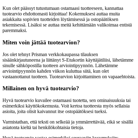
Kun olet päässyt tutustumaan ostamaasi tuotteeseen, kannattaa
tuotearvio ehdottomasti kirjoittaa! Kokemuksesi auttaa muita
asiakkaita sopivien tuotteiden löytämisessä ja ostopäätöksen
tekemisessä. Lisäksi se auttaa meitä kehittämään valikoimaa entistä
paremmaksi.
Miten voin jättää tuotearvion?
Jos olet tehnyt Prisman verkkokaupassa tilauksen
sisäänkirjautuneena ja liittänyt S-Etukortin käyttäjätiliisi, lähetämme
sinulle sähköpostilla tuotteen arviointipyynnön. Lähetämme
arviointipyynnön kahden viikon kuluttua siitä, kun olet
vastaanottanut tuotteen. Tuotearvion kirjoittaminen on vapaaehtoista.
Millainen on hyvä tuotearvio?
Hyvä tuotearvio kuvailee ostamaasi tuotetta, sen ominaisuuksia tai
esimerkiksi käyttökokemusta. Voit kertoa tuotteesta myös sellaisia
asioita, joita olisit kaivannut itse ostopäätöksesi tueksi.
Varmistathan, että teksti on selkeää ja ymmärrettävää, eikä se sisällä
asiatonta kieltä tai henkilökohtaisia tietoja.
Hyvä tuotearvio vastaa esimerkiksi seuraaviin kysymyksiin: