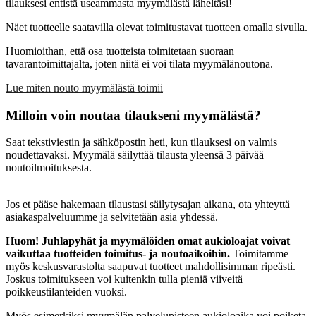
tilauksesi entistä useammasta myymälästä läheltäsi!
Näet tuotteelle saatavilla olevat toimitustavat tuotteen omalla sivulla.
Huomioithan, että osa tuotteista toimitetaan suoraan
tavarantoimittajalta, joten niitä ei voi tilata myymälänoutona.
Lue miten nouto myymälästä toimii
Milloin voin noutaa tilaukseni myymälästä?
Saat tekstiviestin ja sähköpostin heti, kun tilauksesi on valmis
noudettavaksi. Myymälä säilyttää tilausta yleensä 3 päivää
noutoilmoituksesta.
Jos et pääse hakemaan tilaustasi säilytysajan aikana, ota yhteyttä
asiakaspalveluumme ja selvitetään asia yhdessä.
Huom! Juhlapyhät ja myymälöiden omat aukioloajat voivat
vaikuttaa tuotteiden toimitus- ja noutoaikoihin.
Toimitamme
myös keskusvarastolta saapuvat tuotteet mahdollisimman ripeästi.
Joskus toimitukseen voi kuitenkin tulla pieniä viiveitä
poikkeustilanteiden vuoksi.
Myös esimerkiksi myymälän palvelupisteen aukioloaika voi poiketa