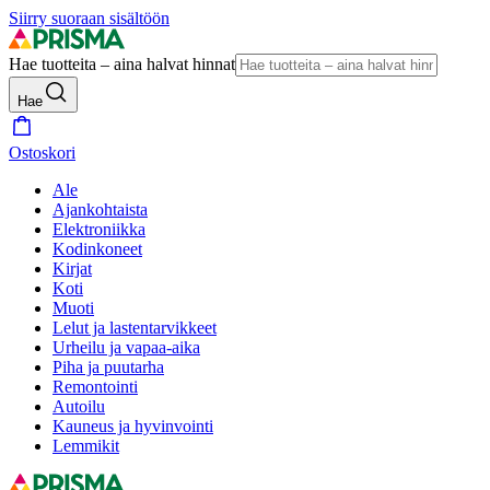
Siirry suoraan sisältöön
Hae tuotteita – aina halvat hinnat
Hae
Ostoskori
Ale
Ajankohtaista
Elektroniikka
Kodinkoneet
Kirjat
Koti
Muoti
Lelut ja lastentarvikkeet
Urheilu ja vapaa-aika
Piha ja puutarha
Remontointi
Autoilu
Kauneus ja hyvinvointi
Lemmikit