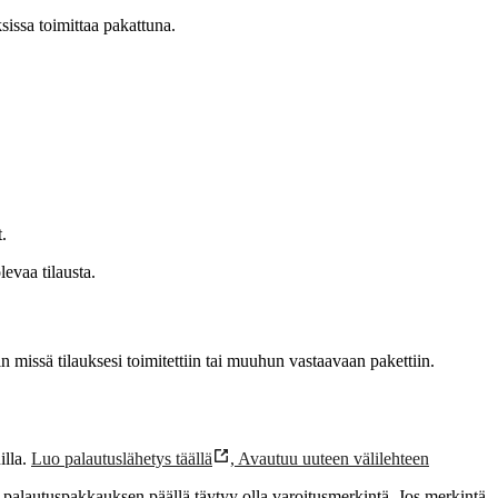
sissa toimittaa pakattuna.
.
levaa tilausta.
 missä tilauksesi toimitettiin tai muuhun vastaavaan pakettiin.
illa.
Luo palautuslähetys täällä
,
Avautuu uuteen välilehteen
t, palautuspakkauksen päällä täytyy olla varoitusmerkintä. Jos merkintä