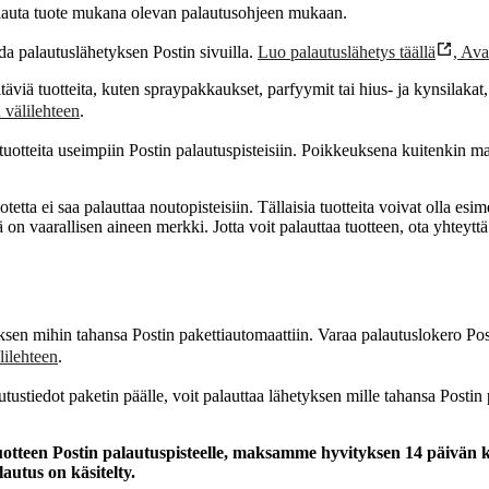
palauta tuote mukana olevan palautusohjeen mukaan.
oda palautuslähetyksen Postin sivuilla.
Luo palautuslähetys täällä
,
Ava
täviä tuotteita, kuten spraypakkaukset, parfyymit tai hius- ja kynsilaka
 välilehteen
.
ä tuotteita useimpiin Postin palautuspisteisiin. Poikkeuksena kuitenkin m
otetta ei saa palauttaa noutopisteisiin. Tällaisia tuotteita voivat olla esi
iinä on vaarallisen aineen merkki. Jotta voit palauttaa tuotteen, ota yhte
ksen mihin tahansa Postin pakettiautomaattiin. Varaa palautuslokero Post
lilehteen
.
tustiedot paketin päälle, voit palauttaa lähetyksen mille tahansa Postin 
uotteen Postin palautuspisteelle, maksamme hyvityksen 14 päivän ku
autus on käsitelty.