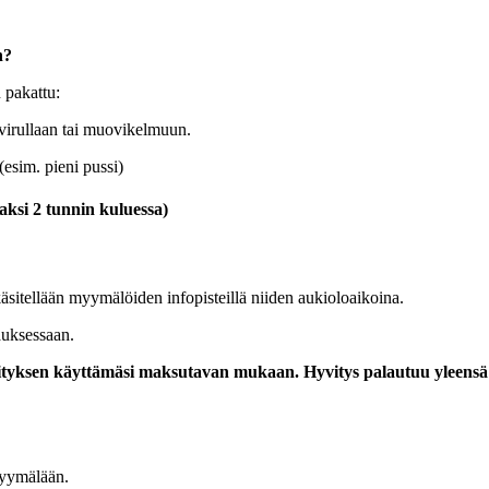
n?
n pakattu:
hvirullaan tai muovikelmuun.
esim. pieni pussi)
aksi 2 tunnin kuluessa)
äsitellään myymälöiden infopisteillä niiden aukioloaikoina.
auksessaan.
yksen käyttämäsi maksutavan mukaan. Hyvitys palautuu yleensä 14
myymälään.