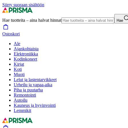
Siirry suoraan sisältöön
Hae tuotteita – aina halvat hinnat
Hae
Ostoskori
Ale
Ajankohtaista
Elektroniikka
Kodinkoneet
Kirjat
Koti
Muoti
Lelut ja lastentarvikkeet
Urheilu ja vapaa-aika
Piha ja puutarha
Remontointi
Autoilu
Kauneus ja hyvinvointi
Lemmikit