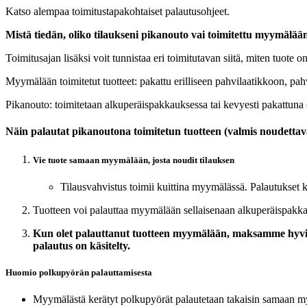
Katso alempaa toimitustapakohtaiset palautusohjeet.
Mistä tiedän, oliko tilaukseni pikanouto vai toimitettu myymälää
Toimitusajan lisäksi voit tunnistaa eri toimitutavan siitä, miten tuote o
Myymälään toimitetut tuotteet: pakattu erilliseen pahvilaatikkoon, pa
Pikanouto: toimitetaan alkuperäispakkauksessa tai kevyesti pakattuna (
Näin palautat pikanoutona toimitetun tuotteen (valmis noudettav
Vie tuote samaan myymälään, josta noudit tilauksen
Tilausvahvistus toimii kuittina myymälässä. Palautukset k
Tuotteen voi palauttaa myymälään sellaisenaan alkuperäispakk
Kun olet palauttanut tuotteen myymälään, maksamme hyvit
palautus on käsitelty.
Huomio polkupyörän palauttamisesta
Myymälästä kerätyt polkupyörät palautetaan takaisin samaan 