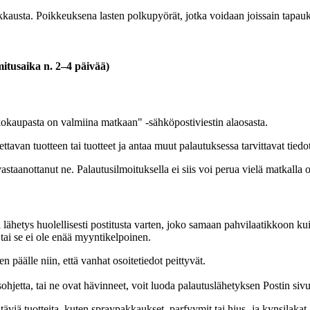
akkausta. Poikkeuksena lasten polkupyörät, jotka voidaan joissain tapauk
itusaika n. 2–4 päivää)
kokaupasta on valmiina matkaan" -sähköpostiviestin alaosasta.
tavan tuotteen tai tuotteet ja antaa muut palautuksessa tarvittavat tiedot
vastaanottanut ne. Palautusilmoituksella ei siis voi perua vielä matkalla o
lähetys huolellisesti postitusta varten, joko samaan pahvilaatikkoon kuin
 tai se ei ole enää myyntikelpoinen.
päälle niin, että vanhat osoitetiedot peittyvät.
sohjetta, tai ne ovat hävinneet, voit luoda palautuslähetyksen Postin sivu
täviä tuotteita, kuten spraypakkaukset, parfyymit tai hius- ja kynsilaka