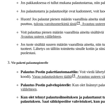
Jos pakkauksessa ei tullut mukana palautustarraa, niin 
Jos palautustarra ja palautusohje ovat kadonneet, voit lu
Huom! Jos palautat pienen määrän vaarallisia aineita sisäl
puuttuu,
tulosta varoitusmerkintä tästä
,
Avautuu uuteen
Voit palauttaa pienen määrän vaarallisia aineita sisältävi
Avautuu uuteen välilehteen
.
Jos tuote sisältää suuren määrän vaarallista ainetta, niin tu
tuotteet. Lähetys on tällöin toimitettu sinulle kotiin ja s
puolestasi.
Vie paketti palautuspisteelle
Palautus Postin pakettiautomaattiin:
Voit viedä lähety
koodi).
Varaa palautuslokero täältä
,
Avautuu uuteen vä
Palautus Postin palvelupisteelle:
Kun olet lisännyt palau
välilehteen
.
Kun olet tehnyt palautusilmoituksen ja palauttanut t
palautuksen. Saat sähköpostitse vahvistukset, kun pal