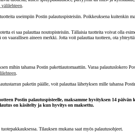
 välilehteen
.
ä tuotteita useimpiin Postin palautuspisteisiin. Poikkeuksena kuitenkin m
otetta ei saa palauttaa noutopisteisiin. Tällaisia tuotteita voivat olla esi
iinä on vaarallisen aineen merkki. Jotta voit palauttaa tuotteen, ota yhte
ksen mihin tahansa Postin pakettiautomaattiin. Varaa palautuslokero Post
lilehteen
.
utustarran paketin päälle, voit palauttaa lähetyksen mille tahansa Posti
uotteen Postin palautuspisteelle, maksamme hyvityksen 14 päivän ku
autus on käsitelty ja kun hyvitys on maksettu.
n tuotepakkauksessa. Tilauksen mukana saat myös palautusohjeet.