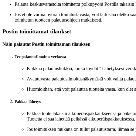
Palauta keskusvarastolta toimitettu polkupyörä Postilla takaisi
Jos et ole varma pyörän toimitustavasta, voit tarkistaa oletko s
toimitetun tuotteen palautusohjeen mukaisesti.
Postin toimittamat tilaukset
Näin palautat Postin toimittaman tilauksen
Tee palautusilmoitus verkossa
Klikkaa palautuslinkkiä, jonka löydät "Lähetyksesi verk
Avautuvasta palautusilmoitusnäkymästä voit valita palautet
Huomioithan, että voit palauttaa tuotteita vasta, kun olet s
Pakkaa lähetys
Pakkaa tuote takaisin alkuperäispakkaukseensa ja paketoi 
Tuotetta ei saa lähettää pelkässä alkuperäispakkauksessa,
Jos toimituksen mukana on tullut palautustarra, liimaa se 