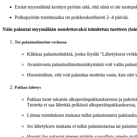
Erotat myymälästä kerätyn pyörän siitä, että siinä ei ole tuotep
Polkupyörän toimitusaika on poikkeuksellisesti 2–4 päivää.
Näin palautat myymälään noudettavaksi toimitetun tuotteen (toim
Tee palautusilmoitus verkossa
Klikkaa palautuslinkkiä, jonka löydät "Lähetyksesi verk
Avautuvasta palautusilmoitusnäkymästä voit valita palautet
Huomioithan, että voit palauttaa tuotteita vasta, kun olet 
Pakkaa lähetys
Pakkaa tuote takaisin alkuperäispakkaukseensa ja paketoi 
Tuotetta ei saa lähettää pelkässä alkuperäispakkauksessa,
Liimaa toimituksen mukana tullut palautustarra pakkauksen 
Jos lähetyksen mukana ei tullut palautustarraa tai palautu
Huom! Jos palautat pienen määrän vaarallisia aineita sisäl