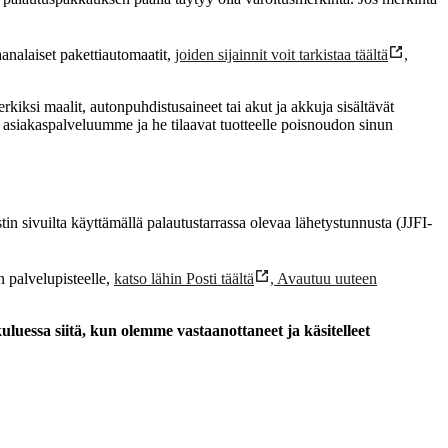
aanalaiset pakettiautomaatit,
joiden sijainnit voit tarkistaa täältä
,
merkiksi maalit, autonpuhdistusaineet tai akut ja akkuja sisältävät
yttä asiakaspalveluumme ja he tilaavat tuotteelle poisnoudon sinun
in sivuilta käyttämällä palautustarrassa olevaa lähetystunnusta (JJFI-
n palvelupisteelle,
katso lähin Posti täältä
,
Avautuu uuteen
luessa siitä, kun olemme vastaanottaneet ja käsitelleet