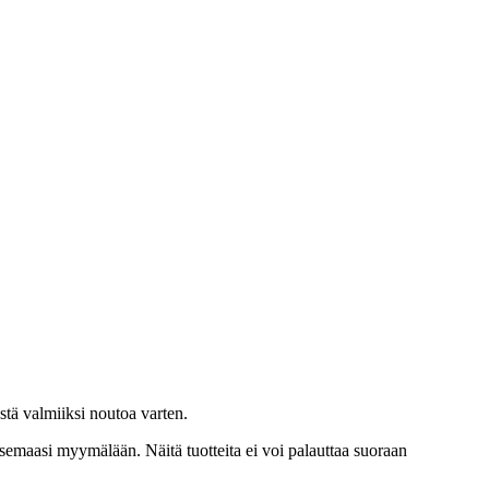
ä valmiiksi noutoa varten.
semaasi myymälään. Näitä tuotteita ei voi palauttaa suoraan