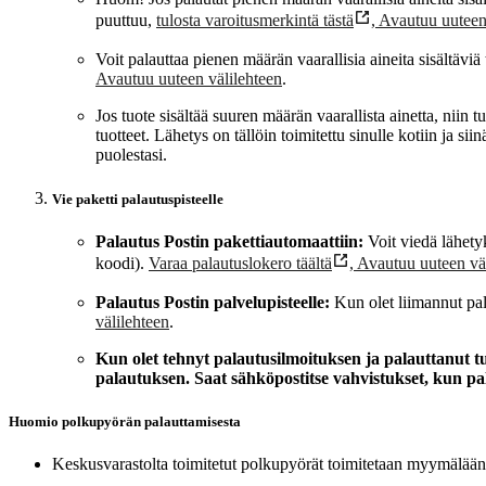
puuttuu,
tulosta varoitusmerkintä tästä
,
Avautuu uuteen
Voit palauttaa pienen määrän vaarallisia aineita sisältävi
Avautuu uuteen välilehteen
.
Jos tuote sisältää suuren määrän vaarallista ainetta, niin tu
tuotteet. Lähetys on tällöin toimitettu sinulle kotiin ja s
puolestasi.
Vie paketti palautuspisteelle
Palautus Postin pakettiautomaattiin:
Voit viedä lähety
koodi).
Varaa palautuslokero täältä
,
Avautuu uuteen vä
Palautus Postin palvelupisteelle:
Kun olet liimannut pala
välilehteen
.
Kun olet tehnyt palautusilmoituksen ja palauttanut t
palautuksen. Saat sähköpostitse vahvistukset, kun pal
Huomio polkupyörän palauttamisesta
Keskusvarastolta toimitetut polkupyörät toimitetaan myymälää