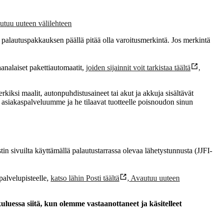
utuu uuteen välilehteen
t, palautuspakkauksen päällä pitää olla varoitusmerkintä. Jos merkintä
aanalaiset pakettiautomaatit,
joiden sijainnit voit tarkistaa täältä
,
merkiksi maalit, autonpuhdistusaineet tai akut ja akkuja sisältävät
yttä asiakaspalveluumme ja he tilaavat tuotteelle poisnoudon sinun
in sivuilta käyttämällä palautustarrassa olevaa lähetystunnusta (JJFI-
palvelupisteelle,
katso lähin Posti täältä
,
Avautuu uuteen
luessa siitä, kun olemme vastaanottaneet ja käsitelleet