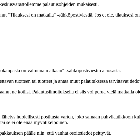
n keskusvarastollemme palautusohjeiden mukaisesti.
aanut "Tilauksesi on matkalla" -sähköpostiviestiä. Jos et ole, tilaukses
kokaupasta on valmiina matkaan" -sähköpostiviestin alaosasta.
tavan tuotteen tai tuotteet ja antaa muut palautuksessa tarvittavat tiedot
aanut ne kotiisi. Palautusilmoituksella ei siis voi perua vielä matkalla ol
lähetys huolellisesti postitusta varten, joko samaan pahvilaatikkoon kuin
 tai se ei ole enää myyntikelpoinen.
pakkauksen päälle niin, että vanhat osoitetiedot peittyvät.