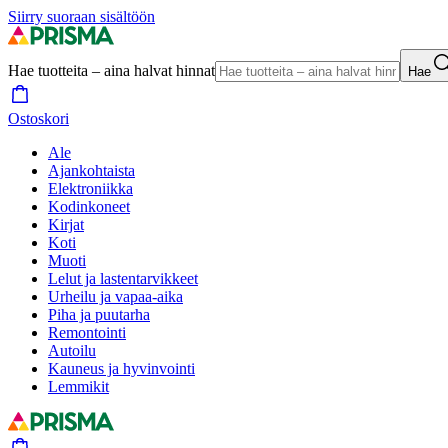
Siirry suoraan sisältöön
Hae tuotteita – aina halvat hinnat
Hae
Ostoskori
Ale
Ajankohtaista
Elektroniikka
Kodinkoneet
Kirjat
Koti
Muoti
Lelut ja lastentarvikkeet
Urheilu ja vapaa-aika
Piha ja puutarha
Remontointi
Autoilu
Kauneus ja hyvinvointi
Lemmikit