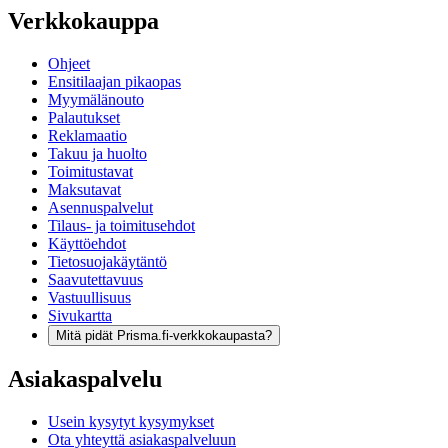
Verkkokauppa
Ohjeet
Ensitilaajan pikaopas
Myymälänouto
Palautukset
Reklamaatio
Takuu ja huolto
Toimitustavat
Maksutavat
Asennuspalvelut
Tilaus- ja toimitusehdot
Käyttöehdot
Tietosuojakäytäntö
Saavutettavuus
Vastuullisuus
Sivukartta
Mitä pidät Prisma.fi-verkkokaupasta?
Asiakaspalvelu
Usein kysytyt kysymykset
Ota yhteyttä asiakaspalveluun