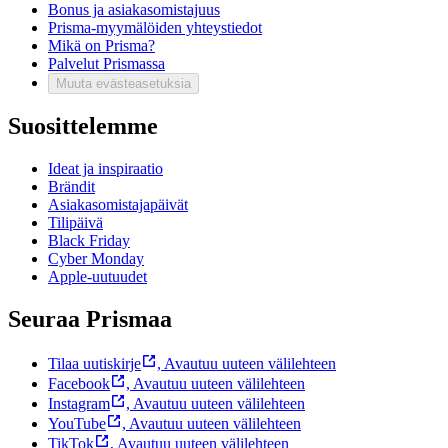
Bonus ja asiakasomistajuus
Prisma-myymälöiden yhteystiedot
Mikä on Prisma?
Palvelut Prismassa
Muuta evästeasetuksia
Suosittelemme
Ideat ja inspiraatio
Brändit
Asiakasomistajapäivät
Tilipäivä
Black Friday
Cyber Monday
Apple-uutuudet
Seuraa Prismaa
Tilaa uutiskirje
,
Avautuu uuteen välilehteen
Facebook
,
Avautuu uuteen välilehteen
Instagram
,
Avautuu uuteen välilehteen
YouTube
,
Avautuu uuteen välilehteen
TikTok
,
Avautuu uuteen välilehteen