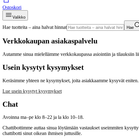
Ostoskori
Valikko
Hae tuotteita – aina halvat hinnat
Hae
Verkkokaupan asiakaspalvelu
Autamme sinua mielellämme verkkokaupassa asiointiin ja tilauksiin liit
Usein kysytyt kysymykset
Keräsimme yhteen ne kysymykset, joita asiakkaamme kysyvät eniten. Tu
Lue usein kysytyt kysymykset
Chat
Avoinna ma–pe klo 8–22 ja la klo 10–18.
Chattibottimme auttaa sinua löytämään vastaukset useimmiten kysyttyi
chattibotti sinut oikean ihmisen juttusille.