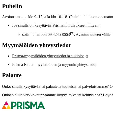
Puhelin
Avoinna ma–pe klo 9–17 ja la klo 10–18. (Puhelun hinta on operaat
Jos sinulla on kysyttävää Prisma.fi:n tilaukseen liittyen:
soita numeroon
09 4245 8663
,
Avautuu uuteen välileh
Myymälöiden yhteystiedot
Prisma-myymälöiden yhteystiedot ja aukioloajat
Prisma Rauta -myymälöiden ja myynnin yhteystiedot
Palaute
Onko sinulla kysyttävää tai palautetta tuotteista tai palveluistamme?
O
Onko sinulla verkkokauppaamme liittyvä toive tai kehitysidea? Löydä