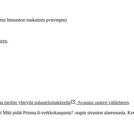
torisi hinnaston mukainen pvm/mpm)
teen
.
ta meihin yhteyttä palautelomakkeella
,
Avautuu uuteen välilehteen
.
t Mitä pidät Prisma.fi-verkkokaupasta? -napin sivuston alareunasta. Ke