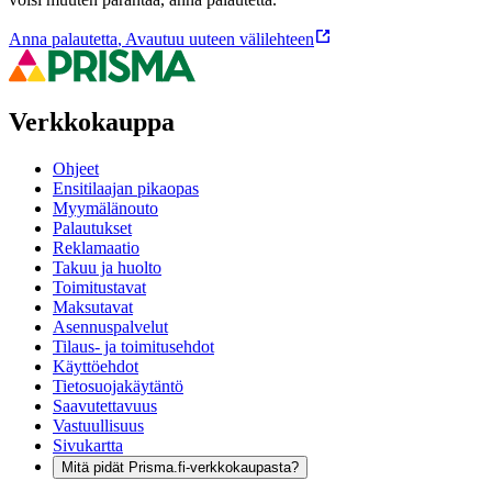
Anna palautetta
,
Avautuu uuteen välilehteen
Verkkokauppa
Ohjeet
Ensitilaajan pikaopas
Myymälänouto
Palautukset
Reklamaatio
Takuu ja huolto
Toimitustavat
Maksutavat
Asennuspalvelut
Tilaus- ja toimitusehdot
Käyttöehdot
Tietosuojakäytäntö
Saavutettavuus
Vastuullisuus
Sivukartta
Mitä pidät Prisma.fi-verkkokaupasta?