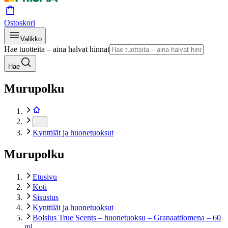
Ostoskori
Valikko
Hae tuotteita – aina halvat hinnat
Hae
Murupolku
…
Kynttilät ja huonetuoksut
Murupolku
Etusivu
Koti
Sisustus
Kynttilät ja huonetuoksut
Bolsius True Scents – huonetuoksu – Granaattiomena – 60
ml