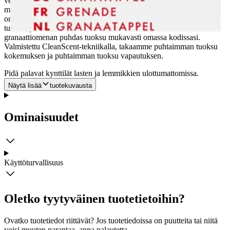
vegaanisen koostumuksen ansiosta tuoksutikut levittävät
miellyttävää tuoksuaan jopa 6 viikon ajan. Pomegranate-tuoksussa
on aidon hedelmäpommin tuoksu: supermakea ja mehukas. Iloinen
tuoksu, jolla tuot kesän sisätiloihin. Koe hedelmäisen
granaattiomenan puhdas tuoksu mukavasti omassa kodissasi.
Valmistettu CleanScent-tekniikalla, takaamme puhtaimman tuoksu
kokemuksen ja puhtaimman tuoksu vapautuksen.
Pidä palavat kynttilät lasten ja lemmikkien ulottumattomissa.
Näytä lisää
tuotekuvausta
Ominaisuudet
Käyttöturvallisuus
Oletko tyytyväinen tuotetietoihin?
Ovatko tuotetiedot riittävät? Jos tuotetiedoissa on puutteita tai niitä
voisi muuten parantaa, anna palautetta.