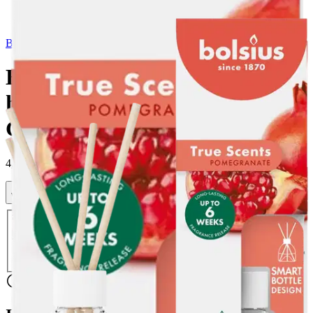
Bolsius
Bolsius True Scents –
huonetuoksu –
Granaattiomena – 60 ml
4,49 €
Verkkokaupan hinta
Valitse toimitustapa
Nouto myymälästä
Toimitus
Ilmainen
Ei saatavilla
Siirry valitsemaan myymälä