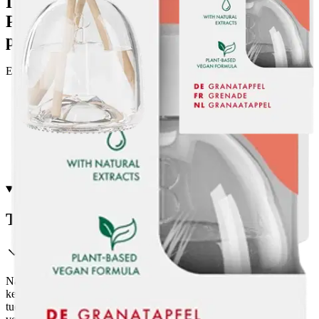
Ilmainen toimitus yli 100 €:n tilauksille
Postin pakettiautomaattiin tai
palvelupisteeseen!
Etu ei koske Suuri‑lisäpalvelulla toimitettavia tuotteita.
Tarkista myymäläsaatavuus
Tuotekuvaus
Nauti Pomegranate tuoksuisen True Scents -huonetuoksun pitkään
kestävästä tuoksuelämyksestä. Pullo on muotoiltu siten, että kolme
tuoksutikkua voidaan asetella optimaalisesti. Optimaalisen