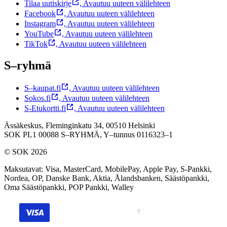
Tilaa uutiskirje
,
Avautuu uuteen välilehteen
Facebook
,
Avautuu uuteen välilehteen
Instagram
,
Avautuu uuteen välilehteen
YouTube
,
Avautuu uuteen välilehteen
TikTok
,
Avautuu uuteen välilehteen
S–ryhmä
S–kaupat.fi
,
Avautuu uuteen välilehteen
Sokos.fi
,
Avautuu uuteen välilehteen
S-Etukortti.fi
,
Avautuu uuteen välilehteen
Ässäkeskus, Fleminginkatu 34, 00510 Helsinki
SOK PL1 00088 S–RYHMÄ,
Y–tunnus 0116323–1
© SOK 2026
Maksutavat
:
Visa, MasterCard, MobilePay, Apple Pay, S-Pankki,
Nordea, OP, Danske Bank, Aktia, Ålandsbanken, Säästöpankki,
Oma Säästöpankki, POP Pankki, Walley