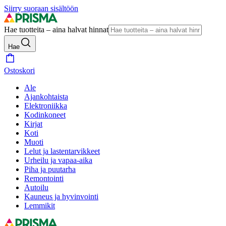
Siirry suoraan sisältöön
Hae tuotteita – aina halvat hinnat
Hae
Ostoskori
Ale
Ajankohtaista
Elektroniikka
Kodinkoneet
Kirjat
Koti
Muoti
Lelut ja lastentarvikkeet
Urheilu ja vapaa-aika
Piha ja puutarha
Remontointi
Autoilu
Kauneus ja hyvinvointi
Lemmikit