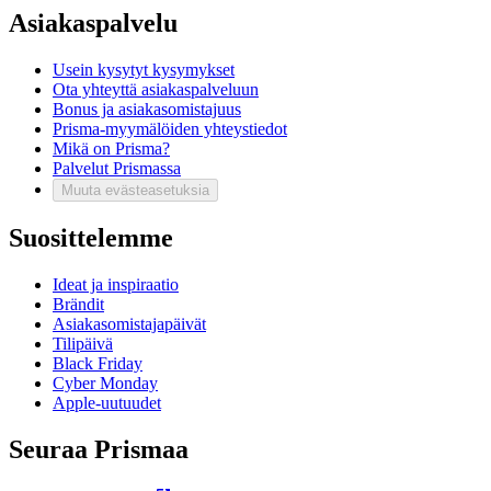
Asiakaspalvelu
Usein kysytyt kysymykset
Ota yhteyttä asiakaspalveluun
Bonus ja asiakasomistajuus
Prisma-myymälöiden yhteystiedot
Mikä on Prisma?
Palvelut Prismassa
Muuta evästeasetuksia
Suosittelemme
Ideat ja inspiraatio
Brändit
Asiakasomistajapäivät
Tilipäivä
Black Friday
Cyber Monday
Apple-uutuudet
Seuraa Prismaa