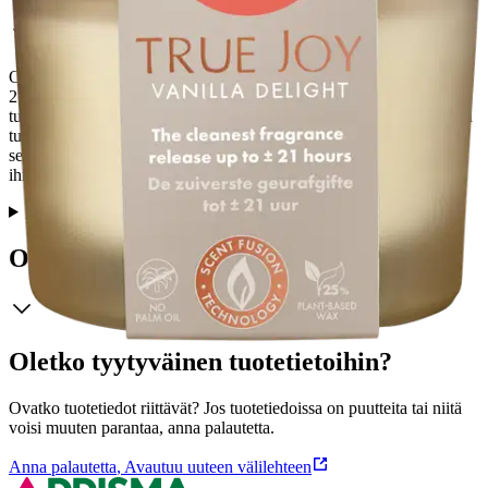
Ota aikaa itsellesi ja Vanilla Delight -tuoksulle! Kynttilä palaa peräti
21 tuntia. Valmistettu ScentFusion-tekniikalla, taatusti puhtain
tuoksu-elämys ja taatusti puhtain tuoksu vapautuu. Nauti pehmeästä
tuoksusta, jossa yhdistyvät vanilja, ripaus tuoksuilangia ja jasmiinia
sekä pohjana lämmin meripihka ja myski. Tehty rakkaudella
ihmisten ja planeetan parasta ajatellen.
Ominaisuudet
Oletko tyytyväinen tuotetietoihin?
Ovatko tuotetiedot riittävät? Jos tuotetiedoissa on puutteita tai niitä
voisi muuten parantaa, anna palautetta.
Anna palautetta
,
Avautuu uuteen välilehteen