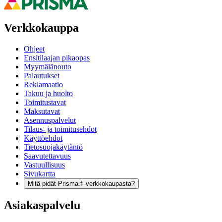
Verkkokauppa
Ohjeet
Ensitilaajan pikaopas
Myymälänouto
Palautukset
Reklamaatio
Takuu ja huolto
Toimitustavat
Maksutavat
Asennuspalvelut
Tilaus- ja toimitusehdot
Käyttöehdot
Tietosuojakäytäntö
Saavutettavuus
Vastuullisuus
Sivukartta
Mitä pidät Prisma.fi-verkkokaupasta?
Asiakaspalvelu