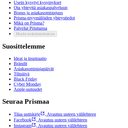
Usein kysytyt kysymykset
Ota yhteyttä asiakaspalveluun
Bonus ja asiakasomistajuus
Prisma-myymälöiden yhteystiedot
Mikä on Prisma?
Palvelut Prismassa
Muuta evästeasetuksia
Suosittelemme
Ideat ja inspiraatio
Brändit
Asiakasomistajapäivät
Tilipäivä
Black Friday
Cyber Monday
Apple-uutuudet
Seuraa Prismaa
Tilaa uutiskirje
,
Avautuu uuteen välilehteen
Facebook
,
Avautuu uuteen välilehteen
Instagram
,
Avautuu uuteen välilehteen