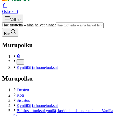
Ostoskori
Valikko
Hae tuotteita – aina halvat hinnat
Hae
Murupolku
…
Kynttilät ja huonetuoksut
Murupolku
Etusivu
Koti
Sisustus
Kynttilät ja huonetuoksut
Bolsius – tuoksukynttilä, korkkikansi – norsunluu – Vanilla
Delight