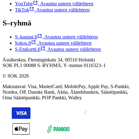
YouTube
,
Avautuu uuteen välilehteen
TikTok
,
Avautuu uuteen välilehteen
S–ryhmä
S–kaupat.fi
,
Avautuu uuteen välilehteen
Sokos.fi
,
Avautuu uuteen välilehteen
S-Etukortti.fi
,
Avautuu uuteen välilehteen
Ässäkeskus, Fleminginkatu 34, 00510 Helsinki
SOK PL1 00088 S–RYHMÄ,
Y–tunnus 0116323–1
© SOK 2026
Maksutavat
:
Visa, MasterCard, MobilePay, Apple Pay, S-Pankki,
Nordea, OP, Danske Bank, Aktia, Ålandsbanken, Säästöpankki,
Oma Säästöpankki, POP Pankki, Walley