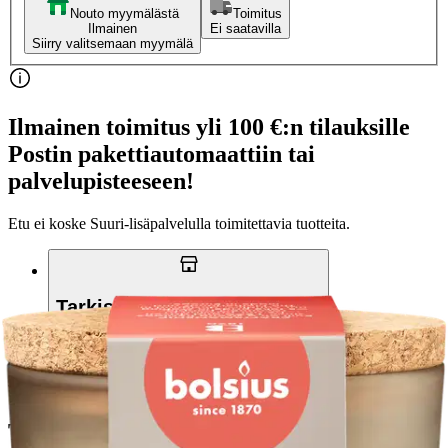
Nouto myymälästä
Toimitus
Ilmainen
Ei saatavilla
Siirry valitsemaan myymälä
Ilmainen toimitus yli 100 €:n tilauksille
Postin pakettiautomaattiin tai
palvelupisteeseen!
Etu ei koske Suuri‑lisäpalvelulla toimitettavia tuotteita.
Tarkista myymäläsaatavuus
Tuotekuvaus