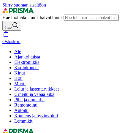
Siirry suoraan sisältöön
Hae tuotteita – aina halvat hinnat
Hae
Ostoskori
Ale
Ajankohtaista
Elektroniikka
Kodinkoneet
Kirjat
Koti
Muoti
Lelut ja lastentarvikkeet
Urheilu ja vapaa-aika
Piha ja puutarha
Remontointi
Autoilu
Kauneus ja hyvinvointi
Lemmikit