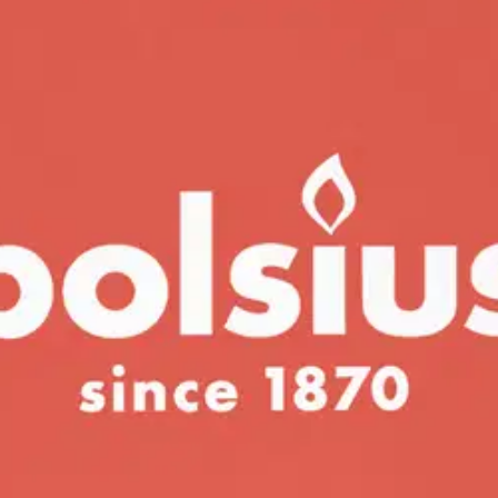
ttilä lasissa – Granaattiomena –
stin pakettiautomaattiin tai palvelupisteesee