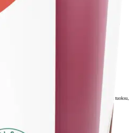
 aidon hedelmäpommin tuoksu: supermakea ja mehukas. Iloinen tuoksu,
en.