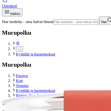
Ostoskori
Valikko
Hae tuotteita – aina halvat hinnat
Hae
Murupolku
…
Kynttilät ja huonetuoksut
Murupolku
Etusivu
Koti
Sisustus
Kynttilät ja huonetuoksut
Bolsius True Scents – tuoksukynttilä lasissa – Granaattiomen
Tuotekuvat- ja videot
Ohita tuotekuva