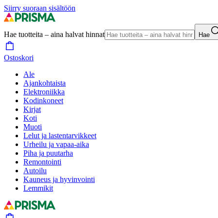
Siirry suoraan sisältöön
Hae tuotteita – aina halvat hinnat
Hae
Ostoskori
Ale
Ajankohtaista
Elektroniikka
Kodinkoneet
Kirjat
Koti
Muoti
Lelut ja lastentarvikkeet
Urheilu ja vapaa-aika
Piha ja puutarha
Remontointi
Autoilu
Kauneus ja hyvinvointi
Lemmikit