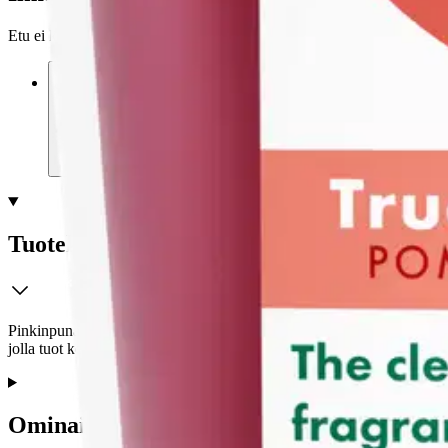
Etu ei koske Suuri‑lisäpalvelulla toimitettavia tuotteita.
Tarkista myymäläsaatavuus
Tuotekuvaus
Pinkinpunainen Bolsius Pomegranate -tuoksukynttilä toimitetaan kirk
jolla tuot kesän sisätiloihin. Valmistettu CleanScent-tekniikalla, 
Ominaisuudet