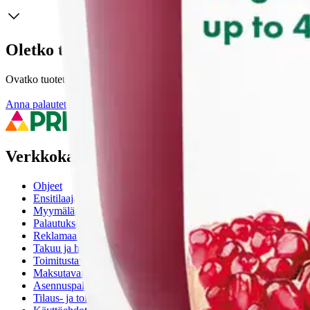
Oletko tyytyväinen tuotetietoihin?
Ovatko tuotetiedot riittävät? Jos tuotetiedoissa on puutteita tai niitä v
Anna palautetta
,
Avautuu uuteen välilehteen
Verkkokauppa
Ohjeet
Ensitilaajan pikaopas
Myymälänouto
Palautukset
Reklamaatio
Takuu ja huolto
Toimitustavat
Maksutavat
Asennuspalvelut
Tilaus- ja toimitusehdot