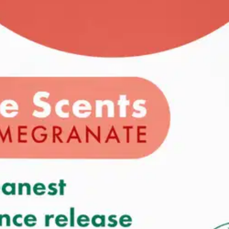
kaassa lasissa, ja se palaa peräti 45 tuntia. Pomegranate-tuoksussa on
takaamme puhtaimman tuoksu kokemuksen ja puhtaimman tuoksu vapautuks