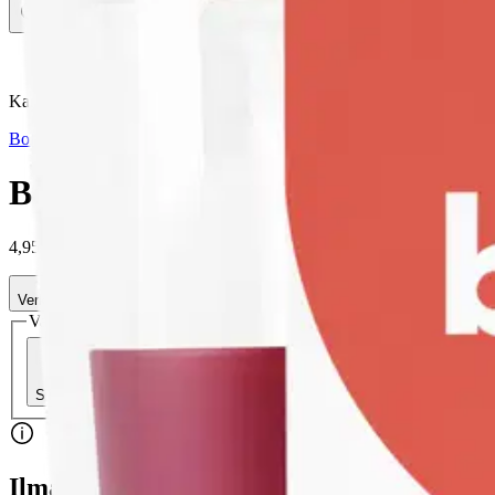
Avaa kuva suurempana
Karusellin nuolipainikkeet
Bolsius
Bolsius True Scents – tuoksukyn
4,95 €
Verkkokaupan hinta
Valitse toimitustapa
Nouto myymälästä
Toimitus
Ilmainen
Ei saatavilla
Siirry valitsemaan myymälä
Ilmainen toimitus yli 100 €:n tilauksille Po