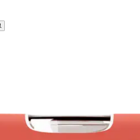
a – punainen – suuri