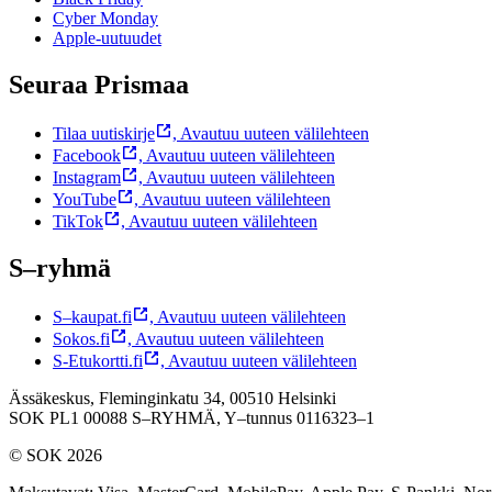
Cyber Monday
Apple-uutuudet
Seuraa Prismaa
Tilaa uutiskirje
,
Avautuu uuteen välilehteen
Facebook
,
Avautuu uuteen välilehteen
Instagram
,
Avautuu uuteen välilehteen
YouTube
,
Avautuu uuteen välilehteen
TikTok
,
Avautuu uuteen välilehteen
S–ryhmä
S–kaupat.fi
,
Avautuu uuteen välilehteen
Sokos.fi
,
Avautuu uuteen välilehteen
S-Etukortti.fi
,
Avautuu uuteen välilehteen
Ässäkeskus, Fleminginkatu 34, 00510 Helsinki
SOK PL1 00088 S–RYHMÄ,
Y–tunnus 0116323–1
© SOK 2026