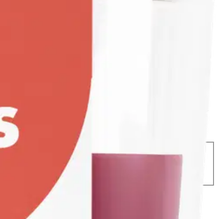
 punainen – suuri
n!