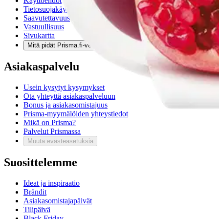
Käyttöehdot
Tietosuojakäytäntö
Saavutettavuus
Vastuullisuus
Sivukartta
Mitä pidät Prisma.fi-verkkokaupasta?
Asiakaspalvelu
Usein kysytyt kysymykset
Ota yhteyttä asiakaspalveluun
Bonus ja asiakasomistajuus
Prisma-myymälöiden yhteystiedot
Mikä on Prisma?
Palvelut Prismassa
Muuta evästeasetuksia
Suosittelemme
Ideat ja inspiraatio
Brändit
Asiakasomistajapäivät
Tilipäivä
Black Friday