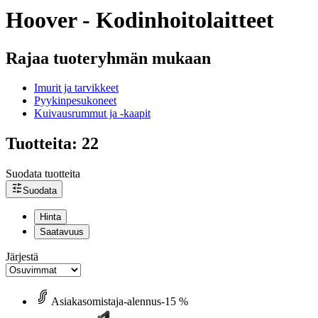
Hoover - Kodinhoitolaitteet
Rajaa tuoteryhmän mukaan
Imurit ja tarvikkeet
Pyykinpesukoneet
Kuivausrummut ja -kaapit
Tuotteita: 22
Suodata tuotteita
Suodata
Hinta
Saatavuus
Järjestä
Asiakasomistaja-alennus
-15 %