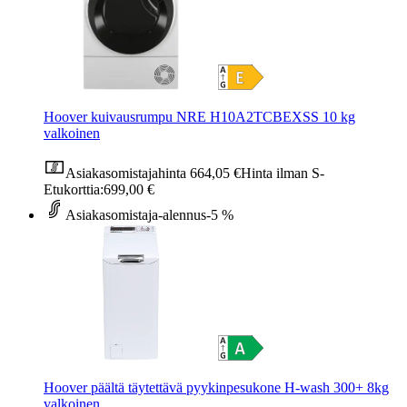
Hoover kuivausrumpu NRE H10A2TCBEXSS 10 kg
valkoinen
Asiakasomistajahinta
664,05 €
Hinta ilman S-
Etukorttia:
699,00 €
Asiakasomistaja-alennus
-5 %
Hoover päältä täytettävä pyykinpesukone H-wash 300+ 8kg
valkoinen