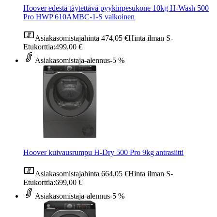
Hoover edestä täytettävä pyykinpesukone 10kg H-Wash 500
Pro HWP 610AMBC-1-S valkoinen
Asiakasomistajahinta
474,05 €
Hinta ilman S-
Etukorttia:
499,00 €
Asiakasomistaja-alennus
-5 %
Hoover kuivausrumpu H-Dry 500 Pro 9kg antrasiitti
Asiakasomistajahinta
664,05 €
Hinta ilman S-
Etukorttia:
699,00 €
Asiakasomistaja-alennus
-5 %