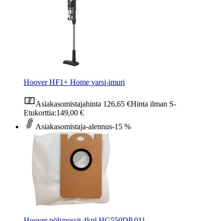
Hoover HF1+ Home varsi-imuri
Asiakasomistajahinta
126,65 €
Hinta ilman S-
Etukorttia:
149,00 €
Asiakasomistaja-alennus
-15 %
Hoover pölypussit 4kpl HG550DP 011