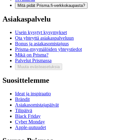
Mitä pidät Prisma.fi-verkkokaupasta?
Asiakaspalvelu
Usein kysytyt kysymykset
Ota yhteyttä asiakaspalveluun
Bonus ja asiakasomistajuus
Prisma-myymälöiden yhteystiedot
Mikä on Prisma?
Palvelut Prismassa
Muuta evästeasetuksia
Suosittelemme
Ideat ja inspiraatio
Brändit
Asiakasomistajapäivät
Tilipäivä
Black Friday
Cyber Monday
Apple-uutuudet