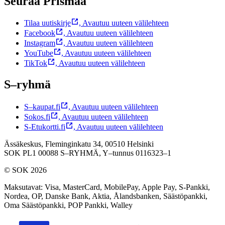
Seuraa Prismaa
Tilaa uutiskirje
,
Avautuu uuteen välilehteen
Facebook
,
Avautuu uuteen välilehteen
Instagram
,
Avautuu uuteen välilehteen
YouTube
,
Avautuu uuteen välilehteen
TikTok
,
Avautuu uuteen välilehteen
S–ryhmä
S–kaupat.fi
,
Avautuu uuteen välilehteen
Sokos.fi
,
Avautuu uuteen välilehteen
S-Etukortti.fi
,
Avautuu uuteen välilehteen
Ässäkeskus, Fleminginkatu 34, 00510 Helsinki
SOK PL1 00088 S–RYHMÄ,
Y–tunnus 0116323–1
© SOK 2026
Maksutavat
:
Visa, MasterCard, MobilePay, Apple Pay, S-Pankki,
Nordea, OP, Danske Bank, Aktia, Ålandsbanken, Säästöpankki,
Oma Säästöpankki, POP Pankki, Walley