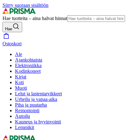
Siirry suoraan sisältöön
Hae tuotteita – aina halvat hinnat
Hae
Ostoskori
Ale
Ajankohtaista
Elektroniikka
Kodinkoneet
Kirjat
Koti
Muoti
Lelut ja lastentarvikkeet
Urheilu ja vapaa-aika
Piha ja puutarha
Remontointi
Autoilu
Kauneus ja hyvinvointi
Lemmikit