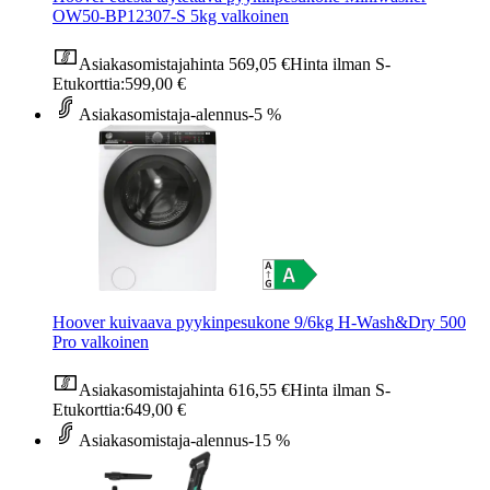
OW50-BP12307-S 5kg valkoinen
Asiakasomistajahinta
569,05 €
Hinta ilman S-
Etukorttia:
599,00 €
Asiakasomistaja-alennus
-5 %
Hoover kuivaava pyykinpesukone 9/6kg H-Wash&Dry 500
Pro valkoinen
Asiakasomistajahinta
616,55 €
Hinta ilman S-
Etukorttia:
649,00 €
Asiakasomistaja-alennus
-15 %