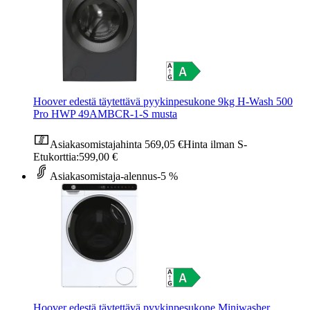
Hoover edestä täytettävä pyykinpesukone 9kg H-Wash 500
Pro HWP 49AMBCR-1-S musta
Asiakasomistajahinta
569,05 €
Hinta ilman S-
Etukorttia:
599,00 €
Asiakasomistaja-alennus
-5 %
Hoover edestä täytettävä pyykinpesukone Miniwasher