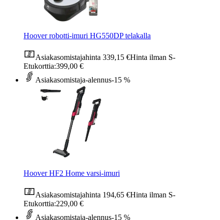
Hoover robotti-imuri HG550DP telakalla
Asiakasomistajahinta
339,15 €
Hinta ilman S-
Etukorttia:
399,00 €
Asiakasomistaja-alennus
-15 %
Hoover HF2 Home varsi-imuri
Asiakasomistajahinta
194,65 €
Hinta ilman S-
Etukorttia:
229,00 €
Asiakasomistaja-alennus
-15 %