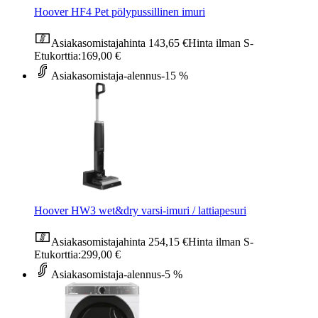
Hoover HF4 Pet pölypussillinen imuri
Asiakasomistajahinta
143,65 €
Hinta ilman S-
Etukorttia:
169,00 €
Asiakasomistaja-alennus
-15 %
Hoover HW3 wet&dry varsi-imuri / lattiapesuri
Asiakasomistajahinta
254,15 €
Hinta ilman S-
Etukorttia:
299,00 €
Asiakasomistaja-alennus
-5 %