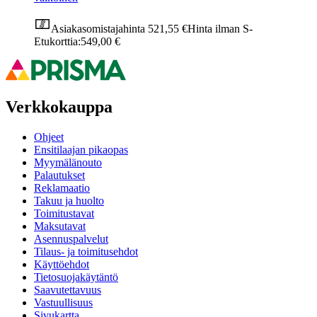
Asiakasomistajahinta
521,55 €
Hinta ilman S-
Etukorttia:
549,00 €
Verkkokauppa
Ohjeet
Ensitilaajan pikaopas
Myymälänouto
Palautukset
Reklamaatio
Takuu ja huolto
Toimitustavat
Maksutavat
Asennuspalvelut
Tilaus- ja toimitusehdot
Käyttöehdot
Tietosuojakäytäntö
Saavutettavuus
Vastuullisuus
Sivukartta