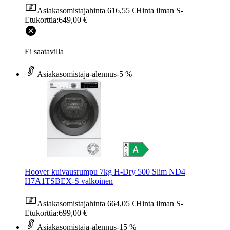
Asiakasomistajahinta
616,55 €
Hinta ilman S-
Etukorttia:
649,00 €
Ei saatavilla
Asiakasomistaja-alennus
-5 %
Hoover kuivausrumpu 7kg H-Dry 500 Slim ND4
H7A1TSBEX-S valkoinen
Asiakasomistajahinta
664,05 €
Hinta ilman S-
Etukorttia:
699,00 €
Asiakasomistaja-alennus
-15 %