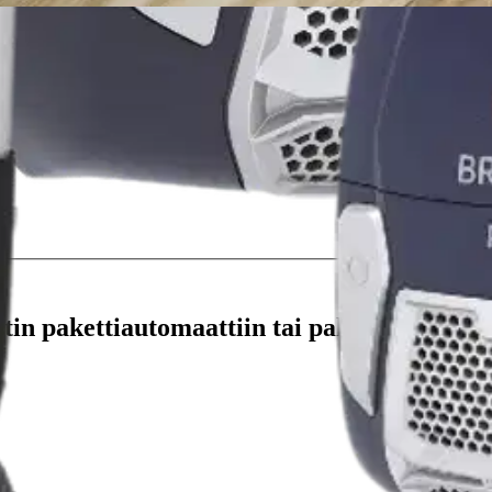
stin pakettiautomaattiin tai palvelupisteesee