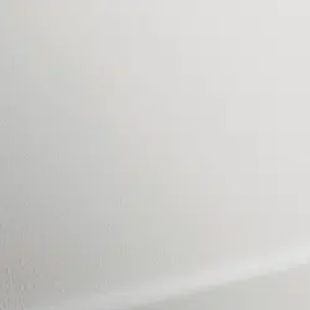
Karusellin nuolipainikkeet
Seuraava
Karusellin pikakuvakkeet