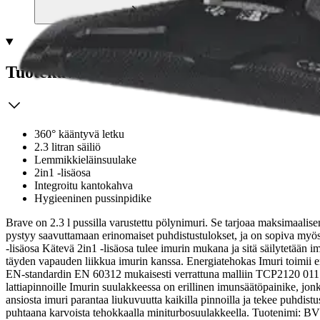
Tuotekuvaus
360° kääntyvä letku
2.3 litran säiliö
Lemmikkieläinsuulake
2in1 -lisäosa
Integroitu kantokahva
Hygieeninen pussinpidike
Brave on 2.3 l pussilla varustettu pölynimuri. Se tarjoaa maksimaali
pystyy saavuttamaan erinomaiset puhdistustulokset, ja on sopiva myös 
-lisäosa Kätevä 2in1 -lisäosa tulee imurin mukana ja sitä säilytetään 
täyden vapauden liikkua imurin kanssa. Energiatehokas Imuri toimii e
EN-standardin EN 60312 mukaisesti verrattuna malliin TCP2120 011. Kom
lattiapinnoille Imurin suulakkeessa on erillinen imunsäätöpainike, jon
ansiosta imuri parantaa liukuvuutta kaikilla pinnoilla ja tekee puhdi
puhtaana karvoista tehokkaalla miniturbosuulakkeella. Tuotenimi