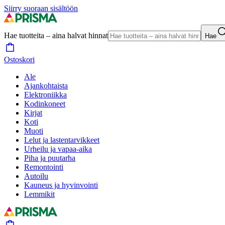
Siirry suoraan sisältöön
Hae tuotteita – aina halvat hinnat
Hae
Ostoskori
Ale
Ajankohtaista
Elektroniikka
Kodinkoneet
Kirjat
Koti
Muoti
Lelut ja lastentarvikkeet
Urheilu ja vapaa-aika
Piha ja puutarha
Remontointi
Autoilu
Kauneus ja hyvinvointi
Lemmikit