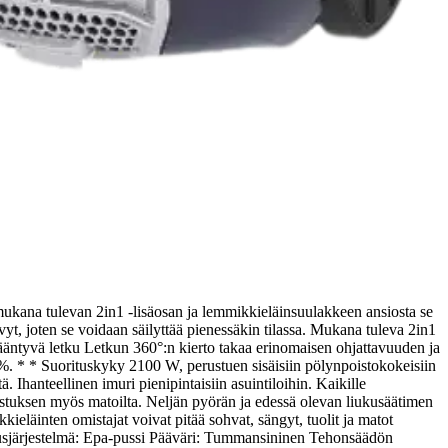
mukana tulevan 2in1 -lisäosan ja lemmikkieläinsuulakkeen ansiosta se
t, joten se voidaan säilyttää pienessäkin tilassa. Mukana tuleva 2in1
 kääntyvä letku Letkun 360°:n kierto takaa erinomaisen ohjattavuuden ja
%. * * Suorituskyky 2100 W, perustuen sisäisiin pölynpoistokokeisiin
hanteellinen imuri pienipintaisiin asuintiloihin. Kaikille
hdistuksen myös matoilta. Neljän pyörän ja edessä olevan liukusäätimen
läinten omistajat voivat pitää sohvat, sängyt, tuolit ja matot
sjärjestelmä: Epa-pussi Pääväri: Tummansininen Tehonsäädön