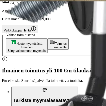
84,15 €
Asiakasomistajahinta
Hinta ilman S-Etukorttia:
99,00 €
Verkkokaupan hinta
Valitse toimitustapa
Nouto myymälästä
Toimitus
Ilmainen
Ei saatavilla
Siirry valitsemaan myymälä
Ilmainen toimitus yli 100 €:n tilauksille Po
Etu ei koske Suuri‑lisäpalvelulla toimitettavia tuotteita.
Tarkista myymäläsaatavuus