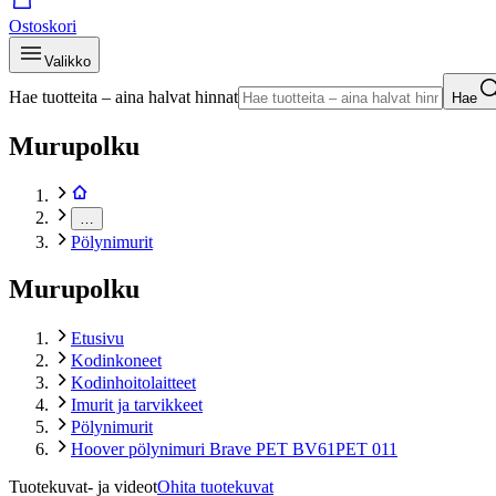
Ostoskori
Valikko
Hae tuotteita – aina halvat hinnat
Hae
Murupolku
…
Pölynimurit
Murupolku
Etusivu
Kodinkoneet
Kodinhoitolaitteet
Imurit ja tarvikkeet
Pölynimurit
Hoover pölynimuri Brave PET BV61PET 011
Tuotekuvat- ja videot
Ohita tuotekuvat