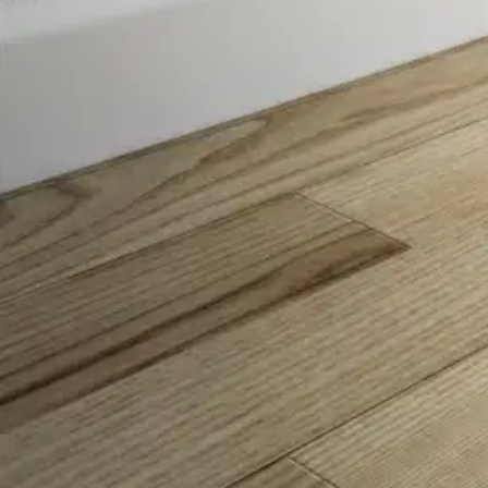
Hoover
Hoover pölynimuri Brave PET