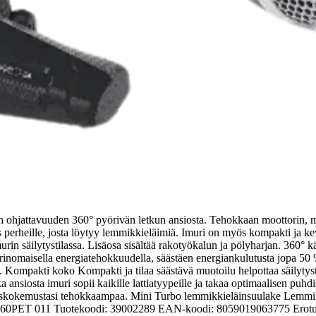
sen ohjattavuuden 360° pyörivän letkun ansiosta. Tehokkaan moottorin, 
perheille, josta löytyy lemmikkieläimiä. Imuri on myös kompakti ja kevy
imurin säilytystilassa. Lisäosa sisältää rakotyökalun ja pölyharjan. 360°
rinomaisella energiatehokkuudella, säästäen energiankulutusta jopa 50 
pakti koko Kompakti ja tilaa säästävä muotoilu helpottaa säilytystä. I
ka ansiosta imuri sopii kaikille lattiatyypeille ja takaa optimaalisen pu
stuskokemustasi tehokkaampaa. Mini Turbo lemmikkieläinsuulake Lemmikkie
: BV60PET 011 Tuotekoodi: 39002289 EAN-koodi: 8059019063775 Erotu