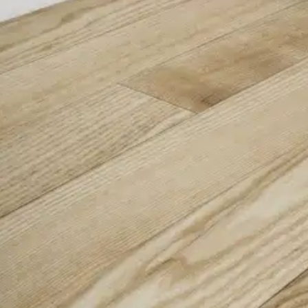
 BV61PET 011