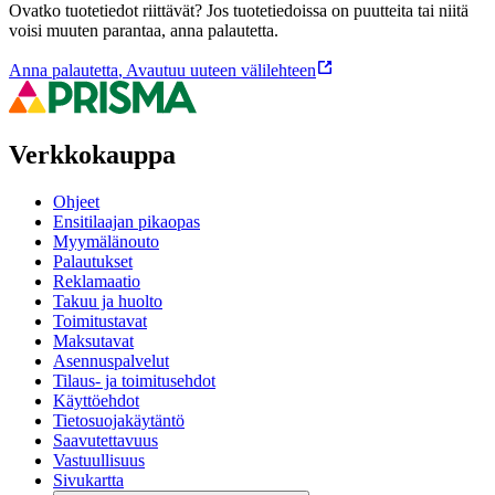
Ovatko tuotetiedot riittävät? Jos tuotetiedoissa on puutteita tai niitä
voisi muuten parantaa, anna palautetta.
Anna palautetta
,
Avautuu uuteen välilehteen
Verkkokauppa
Ohjeet
Ensitilaajan pikaopas
Myymälänouto
Palautukset
Reklamaatio
Takuu ja huolto
Toimitustavat
Maksutavat
Asennuspalvelut
Tilaus- ja toimitusehdot
Käyttöehdot
Tietosuojakäytäntö
Saavutettavuus
Vastuullisuus
Sivukartta