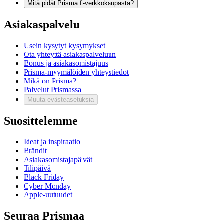
Mitä pidät Prisma.fi-verkkokaupasta?
Asiakaspalvelu
Usein kysytyt kysymykset
Ota yhteyttä asiakaspalveluun
Bonus ja asiakasomistajuus
Prisma-myymälöiden yhteystiedot
Mikä on Prisma?
Palvelut Prismassa
Muuta evästeasetuksia
Suosittelemme
Ideat ja inspiraatio
Brändit
Asiakasomistajapäivät
Tilipäivä
Black Friday
Cyber Monday
Apple-uutuudet
Seuraa Prismaa