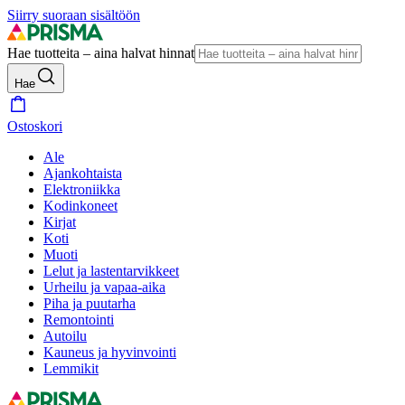
Siirry suoraan sisältöön
Hae tuotteita – aina halvat hinnat
Hae
Ostoskori
Ale
Ajankohtaista
Elektroniikka
Kodinkoneet
Kirjat
Koti
Muoti
Lelut ja lastentarvikkeet
Urheilu ja vapaa-aika
Piha ja puutarha
Remontointi
Autoilu
Kauneus ja hyvinvointi
Lemmikit