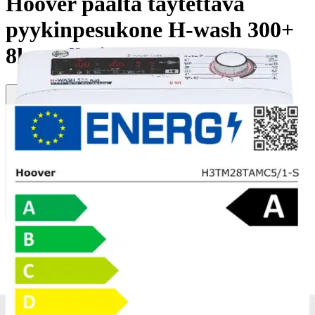
Hoover päältä täytettävä
pyykinpesukone H-wash 300+
8kg valkoinen
Tuotearvioiden keskiarvo
5
/5
(1)
arvio
521,55 €
Asiakasomistajahinta
Hinta ilman S-Etukorttia:
549,00 €