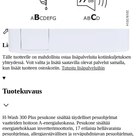
Ei saatavilla
Lisäpalvelut
Tälle tuotteelle on mahdollista ostaa lisäpalveluita kotiinkuljetuksen
yhteydessä. Voit valita ja lisätä saatavilla olevat palvelut samalla,
kun lisäät tuotteen ostoskoriin.
Tutustu lisäpalveluihin
Tuotekuvaus
H-Wash 300 Plus pesukone sisältää täydelliset pesuohjelmat
vaatteiden hoitoon A-energialuokassa. Pesukone sisältää
energiatehokkaan invertterimoottorin, 17 erilaista hellävaraista
pesuohjelmaa, allergiaystävällisen ja syväpuhdistavan pesuohjelman,