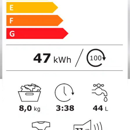
Verkkokaupan hinta
Energialuokka
Valitse toimitustapa
Nouto myymälästä
Toimitus
Ei saatavilla
Ei saatavilla
Ilmainen toimitus yli 100 €:n tilauksille
Postin pakettiautomaattiin tai
palvelupisteeseen!
Etu ei koske Suuri‑lisäpalvelulla toimitettavia tuotteita.
Tarkista myymäläsaatavuus