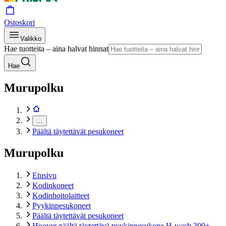
Ostoskori
Valikko
Hae tuotteita – aina halvat hinnat
Hae
Murupolku
…
Päältä täytettävät pesukoneet
Murupolku
Etusivu
Kodinkoneet
Kodinhoitolaitteet
Pyykinpesukoneet
Päältä täytettävät pesukoneet
Hoover päältä täytettävä pyykinpesukone H-wash 300+