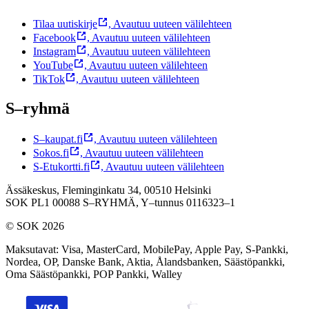
Tilaa uutiskirje
,
Avautuu uuteen välilehteen
Facebook
,
Avautuu uuteen välilehteen
Instagram
,
Avautuu uuteen välilehteen
YouTube
,
Avautuu uuteen välilehteen
TikTok
,
Avautuu uuteen välilehteen
S–ryhmä
S–kaupat.fi
,
Avautuu uuteen välilehteen
Sokos.fi
,
Avautuu uuteen välilehteen
S-Etukortti.fi
,
Avautuu uuteen välilehteen
Ässäkeskus, Fleminginkatu 34, 00510 Helsinki
SOK PL1 00088 S–RYHMÄ,
Y–tunnus 0116323–1
© SOK 2026
Maksutavat
:
Visa, MasterCard, MobilePay, Apple Pay, S-Pankki,
Nordea, OP, Danske Bank, Aktia, Ålandsbanken, Säästöpankki,
Oma Säästöpankki, POP Pankki, Walley