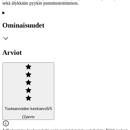
sekä älykkään pyykin punnitustoiminnon.
Ominaisuudet
Arviot
Tuotearvioiden keskiarvo
5
/5
(1)
arvio