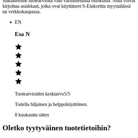
Julkaisemme tuotearvioita vain varmistetuista ostoksista. Niitä voivat
kirjoittaa asiakkaat, jotka ovat käyttäneet S-Etukorttia myymälässä
tai verkkokaupassa.
EN
Esa N
Tuotearvioiden keskiarvo
5
/5
Todella hiljainen ja helppokäyttöinen.
8 kuukautta sitten
Oletko tyytyväinen tuotetietoihin?