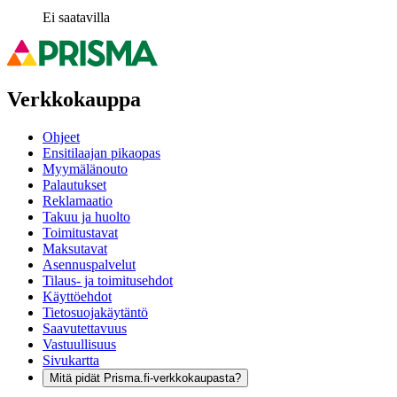
Ei saatavilla
Verkkokauppa
Ohjeet
Ensitilaajan pikaopas
Myymälänouto
Palautukset
Reklamaatio
Takuu ja huolto
Toimitustavat
Maksutavat
Asennuspalvelut
Tilaus- ja toimitusehdot
Käyttöehdot
Tietosuojakäytäntö
Saavutettavuus
Vastuullisuus
Sivukartta
Mitä pidät Prisma.fi-verkkokaupasta?