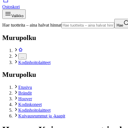
Ostoskori
Valikko
Hae tuotteita – aina halvat hinnat
Hae
Murupolku
…
Kodinhoitolaitteet
Murupolku
Etusivu
Brändit
Hoover
Kodinkoneet
Kodinhoitolaitteet
Kuivausrummut ja -kaapit