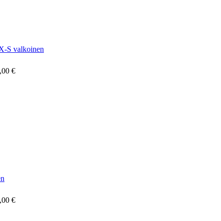
-S valkoinen
,00 €
en
,00 €