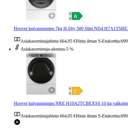
Hoover kuivausrumpu 7kg H-Dry 500 Slim ND4 H7A1TSBEX
Asiakasomistajahinta
664,05 €
Hinta ilman S-Etukorttia:
699
Asiakasomistaja-alennus
-5 %
Hoover kuivausrumpu NRE H10A2TCBEXSS 10 kg valkoin
Asiakasomistajahinta
664,05 €
Hinta ilman S-Etukorttia:
699