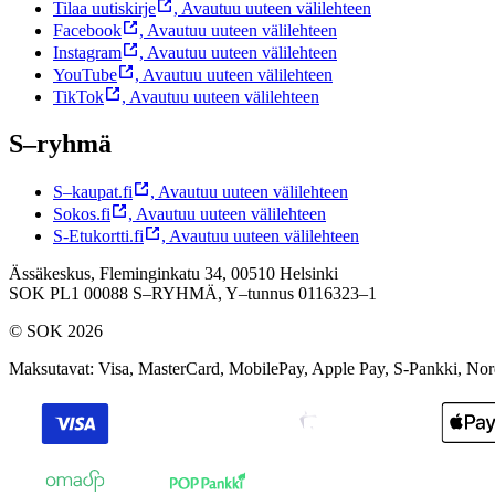
Tilaa uutiskirje
,
Avautuu uuteen välilehteen
Facebook
,
Avautuu uuteen välilehteen
Instagram
,
Avautuu uuteen välilehteen
YouTube
,
Avautuu uuteen välilehteen
TikTok
,
Avautuu uuteen välilehteen
S–ryhmä
S–kaupat.fi
,
Avautuu uuteen välilehteen
Sokos.fi
,
Avautuu uuteen välilehteen
S-Etukortti.fi
,
Avautuu uuteen välilehteen
Ässäkeskus, Fleminginkatu 34, 00510 Helsinki
SOK PL1 00088 S–RYHMÄ,
Y–tunnus 0116323–1
© SOK 2026
Maksutavat
:
Visa, MasterCard, MobilePay, Apple Pay, S-Pankki, No