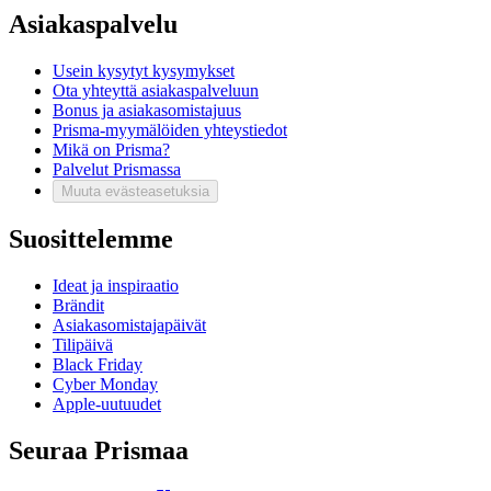
Asiakaspalvelu
Usein kysytyt kysymykset
Ota yhteyttä asiakaspalveluun
Bonus ja asiakasomistajuus
Prisma-myymälöiden yhteystiedot
Mikä on Prisma?
Palvelut Prismassa
Muuta evästeasetuksia
Suosittelemme
Ideat ja inspiraatio
Brändit
Asiakasomistajapäivät
Tilipäivä
Black Friday
Cyber Monday
Apple-uutuudet
Seuraa Prismaa