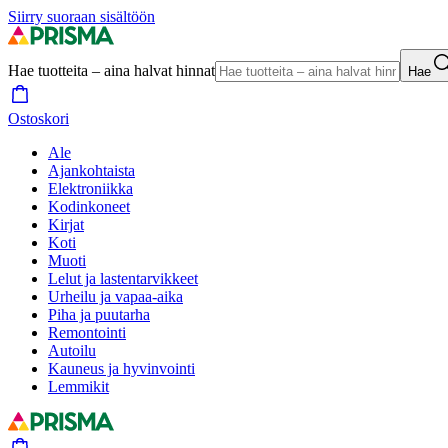
Siirry suoraan sisältöön
Hae tuotteita – aina halvat hinnat
Hae
Ostoskori
Ale
Ajankohtaista
Elektroniikka
Kodinkoneet
Kirjat
Koti
Muoti
Lelut ja lastentarvikkeet
Urheilu ja vapaa-aika
Piha ja puutarha
Remontointi
Autoilu
Kauneus ja hyvinvointi
Lemmikit