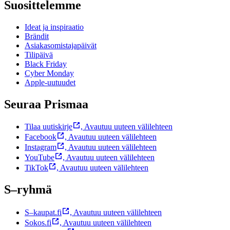
Suosittelemme
Ideat ja inspiraatio
Brändit
Asiakasomistajapäivät
Tilipäivä
Black Friday
Cyber Monday
Apple-uutuudet
Seuraa Prismaa
Tilaa uutiskirje
,
Avautuu uuteen välilehteen
Facebook
,
Avautuu uuteen välilehteen
Instagram
,
Avautuu uuteen välilehteen
YouTube
,
Avautuu uuteen välilehteen
TikTok
,
Avautuu uuteen välilehteen
S–ryhmä
S–kaupat.fi
,
Avautuu uuteen välilehteen
Sokos.fi
,
Avautuu uuteen välilehteen