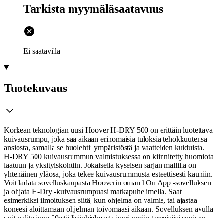
Tarkista myymäläsaatavuus
Ei saatavilla
Tuotekuvaus
Korkean teknologian uusi Hoover H-DRY 500 on erittäin luotettava
kuivausrumpu, joka saa aikaan erinomaisia tuloksia tehokkuutensa
ansiosta, samalla se huolehtii ympäristöstä ja vaatteiden kuiduista.
H-DRY 500 kuivausrummun valmistuksessa on kiinnitetty huomiota
laatuun ja yksityiskohtiin. Jokaisella kyseisen sarjan mallilla on
yhtenäinen yläosa, joka tekee kuivausrummusta esteettisesti kauniin.
Voit ladata sovelluskaupasta Hooverin oman hOn App -sovelluksen
ja ohjata H-Dry -kuivausrumpuasi matkapuhelimella. Saat
esimerkiksi ilmoituksen siitä, kun ohjelma on valmis, tai ajastaa
koneesi aloittamaan ohjelman toivomaasi aikaan. Sovelluksen avulla
voit valita jopa 20:stä lisäohjelmasta juuri omiin tarpeisiisi sopivan