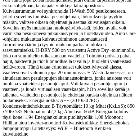
erikoisohjelman, tai napata vinkkejä tahranpoistoon.
Kuivausrummun voi synkronoida H-Wash 500 pesukoneeseen,
jolloin sovellus tunnistaa pesuohjelman, linkouksen ja pyykin
määrän, valitsee oikean ohjelman ja asettaa kuivausajan oikein.
Sovellus myös muistuttaa huoltopäivityksistä, joiden avulla voit
varmistaa pesukoneesi pitkäikäisyyden ja luotettavuuden. Auto Care
-ohjelma mukauttaa kuivaustoiminnon automaattisesti
kuormitusmäärän ja tyypin mukaan parhaan tuloksen
saavuttamiseksi. H-DRY 500 on varustettu Active Dry -toiminnolla,
joka on suunniteltu raikastamaan vaatteita. Toiminto poistaa pahat
hajut, bakteerit ja itiöt luonnollisella tavalla ja huolehtii vaatteistasi
hellävaroen. Tämä takaa erinomaiset tulokset lyhyessä ajassa,
vaatteesi ovat valmiina jopa 20 minuutissa. H Wash -koneessasi on
ainutlaatuinen pesulappujen skannaustoiminto, jonka ansiosta voit
unohtaa vaatteidesi pesuohjelaput. Voit kuvata pesuohjelapun ja
vaatteen, ja luoda virtuaalisen vaatekaapin. hOn-sovellus kerää ja
tallentaa vaatteiden pesuohjeet ja ehdottaa parasta ohjelmaa näiden
hoitamiseksi. Energialuokka: A++ (2010/30 /EC)
Kondensointitehokkuus: B Täyttömäärä: 10 kg Mitat (KxLxS): 850
x596x585 Nettopaino: 42,2 kg Äänitaso: 66dB Energiankulutus
täysi kone: 1,94 Energiankulutus puolitäytöllä: 1,08 Moottori:
Hiiliharjaton inverter-moottori Kuivaustekniikka: Energiatehokas
lämpöpumppu Liitettävyys: Wi-Fi + Bluetooth Kenkien
kuivausteline