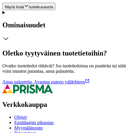
Näytä lisää
tuotekuvausta
Ominaisuudet
Oletko tyytyväinen tuotetietoihin?
Ovatko tuotetiedot riittävät? Jos tuotetiedoissa on puutteita tai niitä
voisi muuten parantaa, anna palautetta.
Anna palautetta
,
Avautuu uuteen välilehteen
Verkkokauppa
Ohjeet
Ensitilaajan pikaopas
Myymälänouto