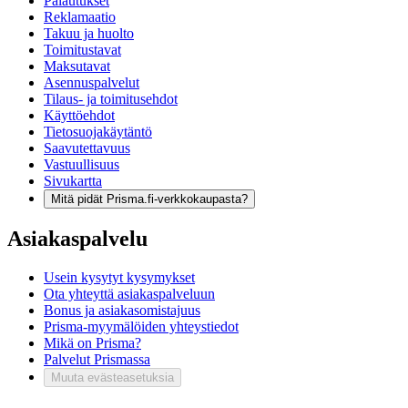
Palautukset
Reklamaatio
Takuu ja huolto
Toimitustavat
Maksutavat
Asennuspalvelut
Tilaus- ja toimitusehdot
Käyttöehdot
Tietosuojakäytäntö
Saavutettavuus
Vastuullisuus
Sivukartta
Mitä pidät Prisma.fi-verkkokaupasta?
Asiakaspalvelu
Usein kysytyt kysymykset
Ota yhteyttä asiakaspalveluun
Bonus ja asiakasomistajuus
Prisma-myymälöiden yhteystiedot
Mikä on Prisma?
Palvelut Prismassa
Muuta evästeasetuksia