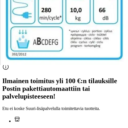
616,55 €
Asiakasomistajahinta
Hinta ilman S-Etukorttia:
649,00 €
Verkkokaupan hinta
Valitse toimitustapa
Nouto myymälästä
Toimitus
Ei saatavilla
Ei saatavilla
Ilmainen toimitus yli 100 €:n tilauksille
Postin pakettiautomaattiin tai
palvelupisteeseen!
Etu ei koske Suuri‑lisäpalvelulla toimitettavia tuotteita.