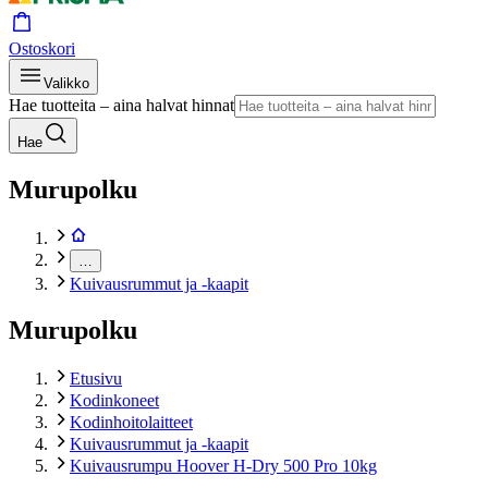
Ostoskori
Valikko
Hae tuotteita – aina halvat hinnat
Hae
Murupolku
…
Kuivausrummut ja -kaapit
Murupolku
Etusivu
Kodinkoneet
Kodinhoitolaitteet
Kuivausrummut ja -kaapit
Kuivausrumpu Hoover H-Dry 500 Pro 10kg