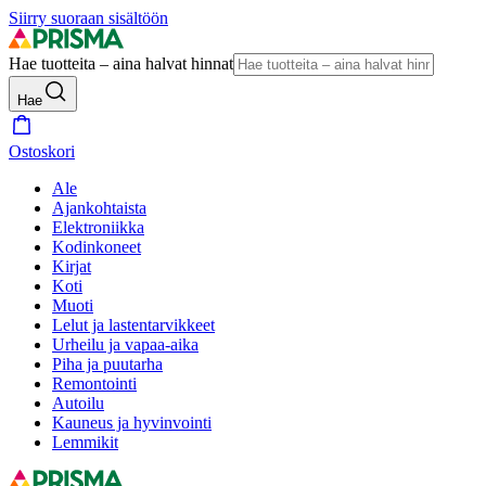
Siirry suoraan sisältöön
Hae tuotteita – aina halvat hinnat
Hae
Ostoskori
Ale
Ajankohtaista
Elektroniikka
Kodinkoneet
Kirjat
Koti
Muoti
Lelut ja lastentarvikkeet
Urheilu ja vapaa-aika
Piha ja puutarha
Remontointi
Autoilu
Kauneus ja hyvinvointi
Lemmikit