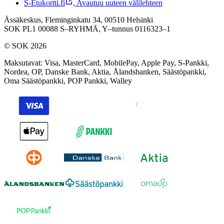
S-Etukortti.fi
,
Avautuu uuteen välilehteen
Ässäkeskus, Fleminginkatu 34, 00510 Helsinki
SOK PL1 00088 S–RYHMÄ,
Y–tunnus 0116323–1
© SOK 2026
Maksutavat
:
Visa, MasterCard, MobilePay, Apple Pay, S-Pankki,
Nordea, OP, Danske Bank, Aktia, Ålandsbanken, Säästöpankki,
Oma Säästöpankki, POP Pankki, Walley