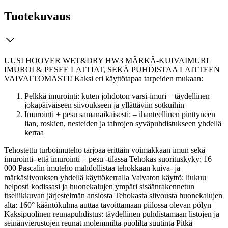
Tuotekuvaus
UUSI HOOVER WET&DRY HW3 MÄRKÄ-KUIVAIMURI
IMUROI & PESEE LATTIAT, SEKÄ PUHDISTAA LAITTEEN
VAIVATTOMASTI! Kaksi eri käyttötapaa tarpeiden mukaan:
Pelkkä imurointi: kuten johdoton varsi-imuri – täydellinen
jokapäiväiseen siivoukseen ja yllättäviin sotkuihin
Imurointi + pesu samanaikaisesti: – ihanteellinen pinttyneen
lian, roskien, nesteiden ja tahrojen syväpuhdistukseen yhdellä
kertaa
Tehostettu turboimuteho tarjoaa erittäin voimakkaan imun sekä
imurointi- että imurointi + pesu -tilassa Tehokas suorituskyky: 16
000 Pascalin imuteho mahdollistaa tehokkaan kuiva- ja
märkäsiivouksen yhdellä käyttökerralla Vaivaton käyttö: liukuu
helposti kodissasi ja huonekalujen ympäri sisäänrakennetun
itseliikkuvan järjestelmän ansiosta Tehokasta siivousta huonekalujen
alta: 160° kääntökulma auttaa tavoittamaan piilossa olevan pölyn
Kaksipuolinen reunapuhdistus: täydellinen puhdistamaan listojen ja
seinänvierustojen reunat molemmilta puolilta suutinta Pitkä