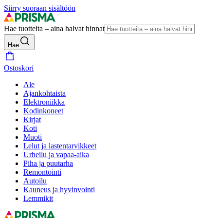
Siirry suoraan sisältöön
Hae tuotteita – aina halvat hinnat
Hae
Ostoskori
Ale
Ajankohtaista
Elektroniikka
Kodinkoneet
Kirjat
Koti
Muoti
Lelut ja lastentarvikkeet
Urheilu ja vapaa-aika
Piha ja puutarha
Remontointi
Autoilu
Kauneus ja hyvinvointi
Lemmikit