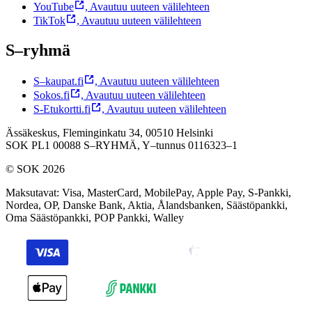
YouTube
,
Avautuu uuteen välilehteen
TikTok
,
Avautuu uuteen välilehteen
S–ryhmä
S–kaupat.fi
,
Avautuu uuteen välilehteen
Sokos.fi
,
Avautuu uuteen välilehteen
S-Etukortti.fi
,
Avautuu uuteen välilehteen
Ässäkeskus, Fleminginkatu 34, 00510 Helsinki
SOK PL1 00088 S–RYHMÄ,
Y–tunnus 0116323–1
© SOK 2026
Maksutavat
:
Visa, MasterCard, MobilePay, Apple Pay, S-Pankki,
Nordea, OP, Danske Bank, Aktia, Ålandsbanken, Säästöpankki,
Oma Säästöpankki, POP Pankki, Walley