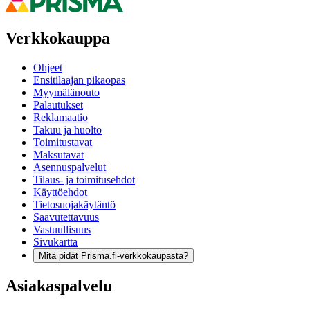
Verkkokauppa
Ohjeet
Ensitilaajan pikaopas
Myymälänouto
Palautukset
Reklamaatio
Takuu ja huolto
Toimitustavat
Maksutavat
Asennuspalvelut
Tilaus- ja toimitusehdot
Käyttöehdot
Tietosuojakäytäntö
Saavutettavuus
Vastuullisuus
Sivukartta
Mitä pidät Prisma.fi-verkkokaupasta?
Asiakaspalvelu