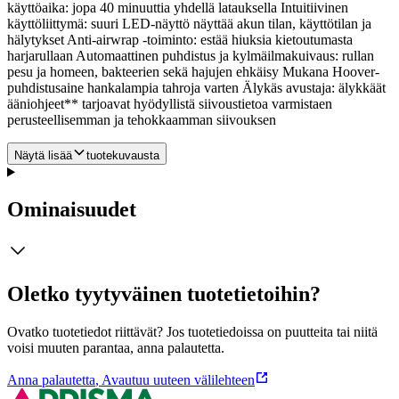
käyttöaika: jopa 40 minuuttia yhdellä latauksella Intuitiivinen
käyttöliittymä: suuri LED-näyttö näyttää akun tilan, käyttötilan ja
hälytykset Anti-airwrap -toiminto: estää hiuksia kietoutumasta
harjarullaan Automaattinen puhdistus ja kylmäilmakuivaus: rullan
pesu ja homeen, bakteerien sekä hajujen ehkäisy Mukana Hoover-
puhdistusaine hankalampia tahroja varten Älykäs avustaja: älykkäät
ääniohjeet** tarjoavat hyödyllistä siivoustietoa varmistaen
perusteellisemman ja tehokkaamman siivouksen
Näytä lisää
tuotekuvausta
Ominaisuudet
Oletko tyytyväinen tuotetietoihin?
Ovatko tuotetiedot riittävät? Jos tuotetiedoissa on puutteita tai niitä
voisi muuten parantaa, anna palautetta.
Anna palautetta
,
Avautuu uuteen välilehteen