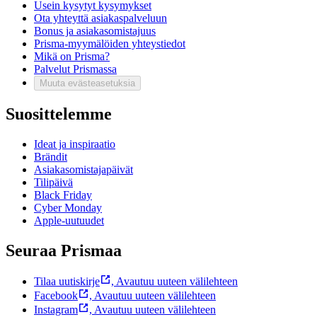
Usein kysytyt kysymykset
Ota yhteyttä asiakaspalveluun
Bonus ja asiakasomistajuus
Prisma-myymälöiden yhteystiedot
Mikä on Prisma?
Palvelut Prismassa
Muuta evästeasetuksia
Suosittelemme
Ideat ja inspiraatio
Brändit
Asiakasomistajapäivät
Tilipäivä
Black Friday
Cyber Monday
Apple-uutuudet
Seuraa Prismaa
Tilaa uutiskirje
,
Avautuu uuteen välilehteen
Facebook
,
Avautuu uuteen välilehteen
Instagram
,
Avautuu uuteen välilehteen