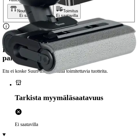
Nouto myymälästä
Toimitus
Ei saatavilla
Ei saatavilla
Ilmainen toimitus yli 100 €:n tilauksille
Postin pakettiautomaattiin tai
palvelupisteeseen!
Etu ei koske Suuri‑lisäpalvelulla toimitettavia tuotteita.
Tarkista myymäläsaatavuus
Ei saatavilla