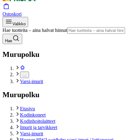
Ostoskori
Valikko
Hae tuotteita – aina halvat hinnat
Hae
Murupolku
…
Varsi-imurit
Murupolku
Etusivu
Kodinkoneet
Kodinhoitolaitteet
Imurit ja tarvikkeet
Varsi-imurit
Hoover HW3 wet&dry varsi-imuri / lattiapesuri