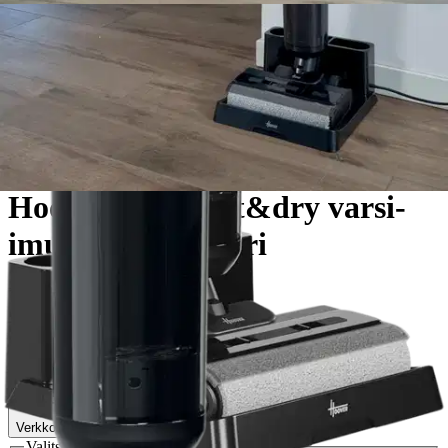
Hoover
Hoover HW3 wet&dry varsi-
imuri / lattiapesuri
254,15 €
Asiakasomistajahinta
Hinta ilman S-Etukorttia:
299,00 €
Verkkokaupan hinta
Valitse toimitustapa