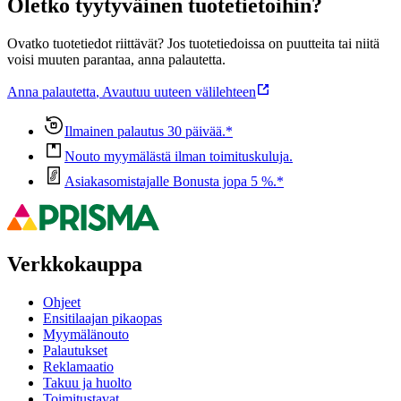
Oletko tyytyväinen tuotetietoihin?
Ovatko tuotetiedot riittävät? Jos tuotetiedoissa on puutteita tai niitä
voisi muuten parantaa, anna palautetta.
Anna palautetta
,
Avautuu uuteen välilehteen
Ilmainen palautus 30 päivää.*
Nouto myymälästä ilman toimituskuluja.
Asiakasomistajalle Bonusta jopa 5 %.*
Verkkokauppa
Ohjeet
Ensitilaajan pikaopas
Myymälänouto
Palautukset
Reklamaatio
Takuu ja huolto
Toimitustavat