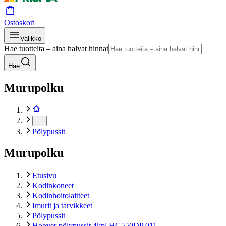
Ostoskori
Valikko
Hae tuotteita – aina halvat hinnat
Hae
Murupolku
…
Pölypussit
Murupolku
Etusivu
Kodinkoneet
Kodinhoitolaitteet
Imurit ja tarvikkeet
Pölypussit
Hoover pölypussit 4kpl HG550DP 011