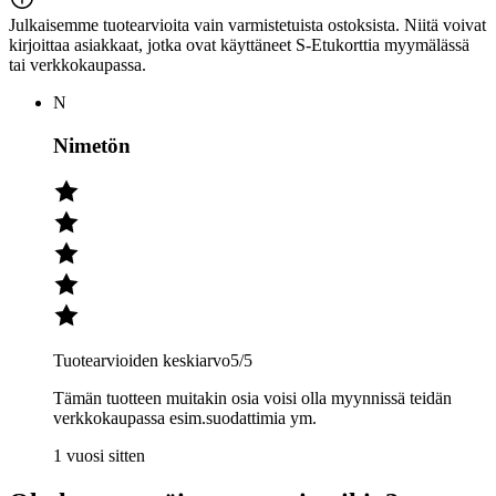
Julkaisemme tuotearvioita vain varmistetuista ostoksista. Niitä voivat
kirjoittaa asiakkaat, jotka ovat käyttäneet S-Etukorttia myymälässä
tai verkkokaupassa.
N
Nimetön
Tuotearvioiden keskiarvo
5
/5
Tämän tuotteen muitakin osia voisi olla myynnissä teidän
verkkokaupassa esim.suodattimia ym.
1 vuosi sitten