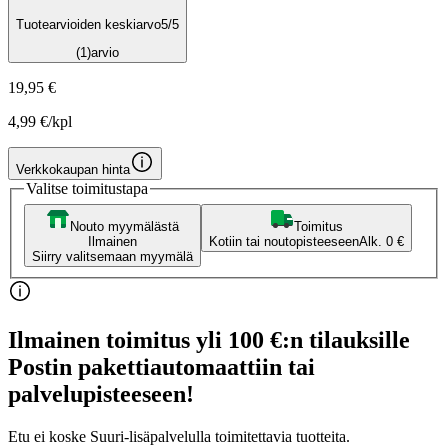
Tuotearvioiden keskiarvo
5
/5
(1)
arvio
19,95 €
4,99 €/kpl
Verkkokaupan hinta
Valitse toimitustapa
Nouto myymälästä
Toimitus
Ilmainen
Kotiin tai noutopisteeseen
Alk. 0 €
Siirry valitsemaan myymälä
Ilmainen toimitus yli 100 €:n tilauksille
Postin pakettiautomaattiin tai
palvelupisteeseen!
Etu ei koske Suuri‑lisäpalvelulla toimitettavia tuotteita.