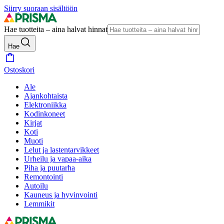
Siirry suoraan sisältöön
Hae tuotteita – aina halvat hinnat
Hae
Ostoskori
Ale
Ajankohtaista
Elektroniikka
Kodinkoneet
Kirjat
Koti
Muoti
Lelut ja lastentarvikkeet
Urheilu ja vapaa-aika
Piha ja puutarha
Remontointi
Autoilu
Kauneus ja hyvinvointi
Lemmikit