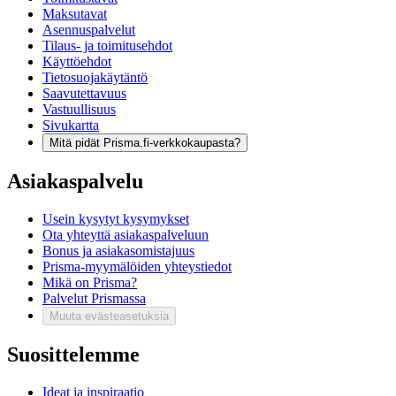
Maksutavat
Asennuspalvelut
Tilaus- ja toimitusehdot
Käyttöehdot
Tietosuojakäytäntö
Saavutettavuus
Vastuullisuus
Sivukartta
Mitä pidät Prisma.fi-verkkokaupasta?
Asiakaspalvelu
Usein kysytyt kysymykset
Ota yhteyttä asiakaspalveluun
Bonus ja asiakasomistajuus
Prisma-myymälöiden yhteystiedot
Mikä on Prisma?
Palvelut Prismassa
Muuta evästeasetuksia
Suosittelemme
Ideat ja inspiraatio