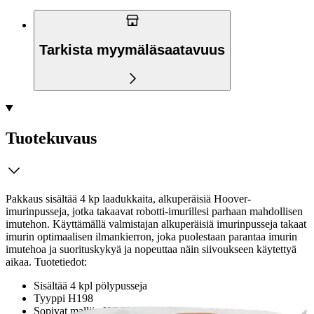
Tarkista myymäläsaatavuus
Tuotekuvaus
Pakkaus sisältää 4 kp laadukkaita, alkuperäisiä Hoover-
imurinpusseja, jotka takaavat robotti-imurillesi parhaan mahdollisen
imutehon. Käyttämällä valmistajan alkuperäisiä imurinpusseja takaat
imurin optimaalisen ilmankierron, joka puolestaan parantaa imurin
imutehoa ja suorituskykyä ja nopeuttaa näin siivoukseen käytettyä
aikaa. Tuotetiedot:
Sisältää 4 kpl pölypusseja
Tyyppi H198
Sopivat malliin HG550DP 011