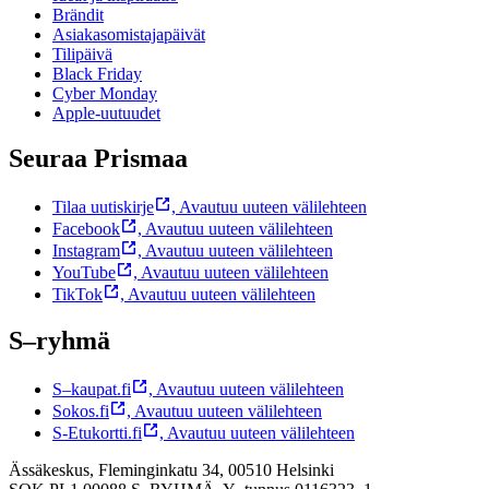
Brändit
Asiakasomistajapäivät
Tilipäivä
Black Friday
Cyber Monday
Apple-uutuudet
Seuraa Prismaa
Tilaa uutiskirje
,
Avautuu uuteen välilehteen
Facebook
,
Avautuu uuteen välilehteen
Instagram
,
Avautuu uuteen välilehteen
YouTube
,
Avautuu uuteen välilehteen
TikTok
,
Avautuu uuteen välilehteen
S–ryhmä
S–kaupat.fi
,
Avautuu uuteen välilehteen
Sokos.fi
,
Avautuu uuteen välilehteen
S-Etukortti.fi
,
Avautuu uuteen välilehteen
Ässäkeskus, Fleminginkatu 34, 00510 Helsinki