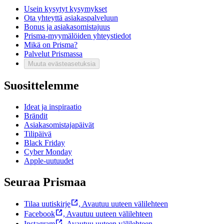
Usein kysytyt kysymykset
Ota yhteyttä asiakaspalveluun
Bonus ja asiakasomistajuus
Prisma-myymälöiden yhteystiedot
Mikä on Prisma?
Palvelut Prismassa
Muuta evästeasetuksia
Suosittelemme
Ideat ja inspiraatio
Brändit
Asiakasomistajapäivät
Tilipäivä
Black Friday
Cyber Monday
Apple-uutuudet
Seuraa Prismaa
Tilaa uutiskirje
,
Avautuu uuteen välilehteen
Facebook
,
Avautuu uuteen välilehteen
Instagram
,
Avautuu uuteen välilehteen