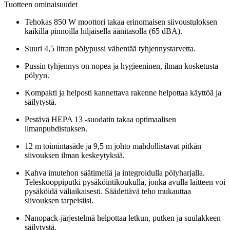
Tuotteen ominaisuudet
Tehokas 850 W moottori takaa erinomaisen siivoustuloksen
kaikilla pinnoilla hiljaisella äänitasolla (65 dBA).
Suuri 4,5 litran pölypussi vähentää tyhjennystarvetta.
Pussin tyhjennys on nopea ja hygieeninen, ilman kosketusta
pölyyn.
Kompakti ja helposti kannettava rakenne helpottaa käyttöä ja
säilytystä.
Pestävä HEPA 13 -suodatin takaa optimaalisen
ilmanpuhdistuksen.
12 m toimintasäde ja 9,5 m johto mahdollistavat pitkän
siivouksen ilman keskeytyksiä.
Kahva imutehon säätimellä ja integroidulla pölyharjalla.
Teleskooppiputki pysäköintikoukulla, jonka avulla laitteen voi
pysäköidä väliaikaisesti. Säädettävä teho mukauttaa
siivouksen tarpeisiisi.
Nanopack-järjestelmä helpottaa letkun, putken ja suulakkeen
säilytystä.