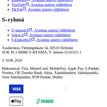
YouTube
,
Avautuu uuteen välilehteen
TikTok
,
Avautuu uuteen välilehteen
S–ryhmä
S–kaupat.fi
,
Avautuu uuteen välilehteen
Sokos.fi
,
Avautuu uuteen välilehteen
S-Etukortti.fi
,
Avautuu uuteen välilehteen
Ässäkeskus, Fleminginkatu 34, 00510 Helsinki
SOK PL1 00088 S–RYHMÄ,
Y–tunnus 0116323–1
© SOK 2026
Maksutavat
:
Visa, MasterCard, MobilePay, Apple Pay, S-Pankki,
Nordea, OP, Danske Bank, Aktia, Ålandsbanken, Säästöpankki,
Oma Säästöpankki, POP Pankki, Walley