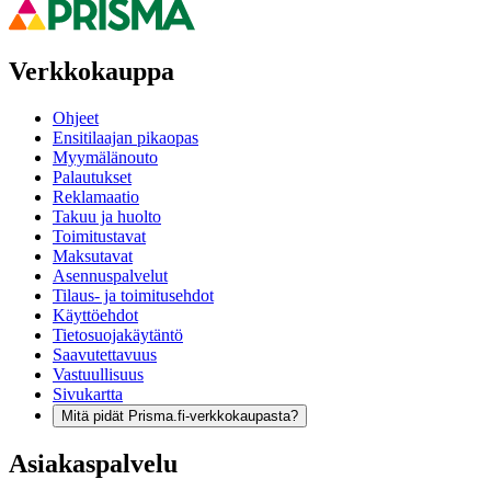
Verkkokauppa
Ohjeet
Ensitilaajan pikaopas
Myymälänouto
Palautukset
Reklamaatio
Takuu ja huolto
Toimitustavat
Maksutavat
Asennuspalvelut
Tilaus- ja toimitusehdot
Käyttöehdot
Tietosuojakäytäntö
Saavutettavuus
Vastuullisuus
Sivukartta
Mitä pidät Prisma.fi-verkkokaupasta?
Asiakaspalvelu