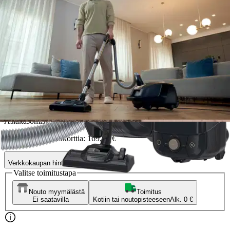
Hoover
Hoover HF4 Pet
pölypussillinen imuri
143,65 €
Asiakasomistajahinta
Hinta ilman S-Etukorttia:
169,00 €
Verkkokaupan hinta
Valitse toimitustapa
Nouto myymälästä
Toimitus
Ei saatavilla
Kotiin tai noutopisteeseen
Alk. 0 €