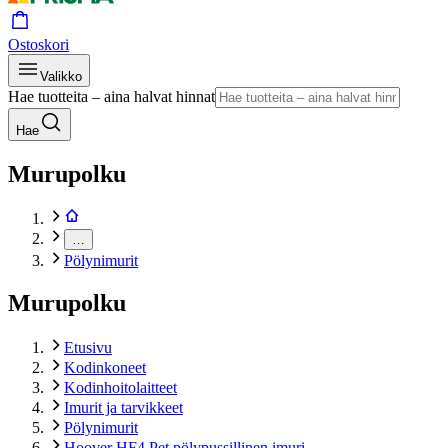
Ostoskori
Valikko
Hae tuotteita – aina halvat hinnat
Hae
Murupolku
…
Pölynimurit
Murupolku
Etusivu
Kodinkoneet
Kodinhoitolaitteet
Imurit ja tarvikkeet
Pölynimurit
Hoover HF4 Pet pölypussillinen imuri