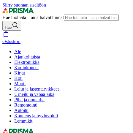
Siirry suoraan sisältöön
Hae tuotteita – aina halvat hinnat
Hae
Ostoskori
Ale
Ajankohtaista
Elektroniikka
Kodinkoneet
Kirjat
Koti
Muoti
Lelut ja lastentarvikkeet
Urheilu ja vapaa-aika
Piha ja puutarha
Remontointi
Autoilu
Kauneus ja hyvinvointi
Lemmikit