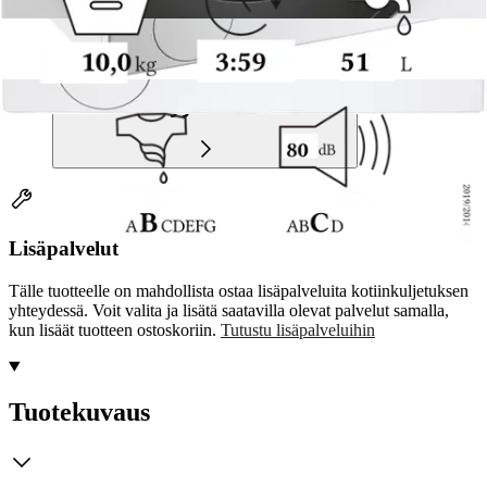
Etu ei koske Suuri‑lisäpalvelulla toimitettavia tuotteita.
Tarkista myymäläsaatavuus
Lisäpalvelut
Tälle tuotteelle on mahdollista ostaa lisäpalveluita kotiinkuljetuksen
yhteydessä. Voit valita ja lisätä saatavilla olevat palvelut samalla,
kun lisäät tuotteen ostoskoriin.
Tutustu lisäpalveluihin
Tuotekuvaus