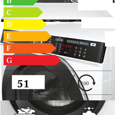
474,05 €
Asiakasomistajahinta
Hinta ilman S-Etukorttia:
499,00 €
Verkkokaupan hinta
Energialuokka
Hinta ja saatavuus voivat vaihdella myymälöittäin
Valitse toimitustapa
Nouto myymälästä
Toimitus
Ei saatavilla
Ei saatavilla
Ilmainen toimitus yli 100 €:n tilauksille
Postin pakettiautomaattiin tai
palvelupisteeseen!