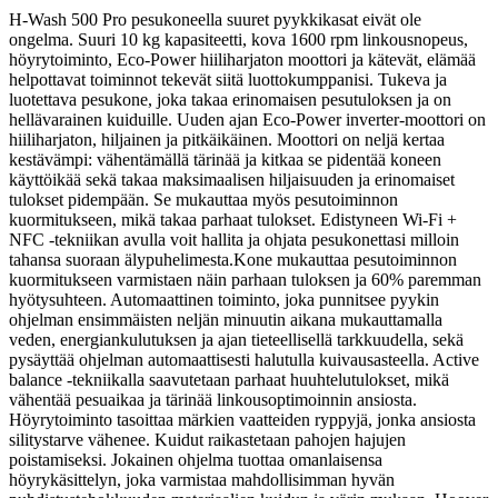
H-Wash 500 Pro pesukoneella suuret pyykkikasat eivät ole
ongelma. Suuri 10 kg kapasiteetti, kova 1600 rpm linkousnopeus,
höyrytoiminto, Eco-Power hiiliharjaton moottori ja kätevät, elämää
helpottavat toiminnot tekevät siitä luottokumppanisi. Tukeva ja
luotettava pesukone, joka takaa erinomaisen pesutuloksen ja on
hellävarainen kuiduille. Uuden ajan Eco-Power inverter-moottori on
hiiliharjaton, hiljainen ja pitkäikäinen.
Moottori on neljä kertaa
kestävämpi: vähentämällä tärinää ja kitkaa se pidentää koneen
käyttöikää sekä takaa maksimaalisen hiljaisuuden ja erinomaiset
tulokset pidempään. Se mukauttaa myös pesutoiminnon
kuormitukseen, mikä takaa parhaat tulokset. Edistyneen Wi-Fi +
NFC -tekniikan avulla voit hallita ja ohjata pesukonettasi milloin
tahansa suoraan älypuhelimesta.Kone mukauttaa pesutoiminnon
kuormitukseen varmistaen näin parhaan tuloksen ja 60% paremman
hyötysuhteen. Automaattinen toiminto, joka punnitsee pyykin
ohjelman ensimmäisten neljän minuutin aikana mukauttamalla
veden, energiankulutuksen ja ajan tieteellisellä tarkkuudella, sekä
pysäyttää ohjelman automaattisesti halutulla kuivausasteella. Active
balance -tekniikalla saavutetaan parhaat huuhtelutulokset, mikä
vähentää pesuaikaa ja tärinää linkousoptimoinnin ansiosta.
Höyrytoiminto tasoittaa märkien vaatteiden ryppyjä, jonka ansiosta
silitystarve vähenee. Kuidut raikastetaan pahojen hajujen
poistamiseksi. Jokainen ohjelma tuottaa omanlaisensa
höyrykäsittelyn, joka varmistaa mahdollisimman hyvän