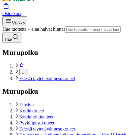
Ostoskori
Valikko
Hae tuotteita – aina halvat hinnat
Hae
Murupolku
…
Edestä täytettävät pesukoneet
Murupolku
Etusivu
Kodinkoneet
Kodinhoitolaitteet
Pyykinpesukoneet
Edestä täytettävät pesukoneet
Hoover edestä täytettävä pyykinpesukone 10kg H-Wash