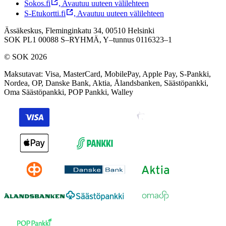
Sokos.fi
,
Avautuu uuteen välilehteen
S-Etukortti.fi
,
Avautuu uuteen välilehteen
Ässäkeskus, Fleminginkatu 34, 00510 Helsinki
SOK PL1 00088 S–RYHMÄ,
Y–tunnus 0116323–1
© SOK 2026
Maksutavat
:
Visa, MasterCard, MobilePay, Apple Pay, S-Pankki,
Nordea, OP, Danske Bank, Aktia, Ålandsbanken, Säästöpankki,
Oma Säästöpankki, POP Pankki, Walley