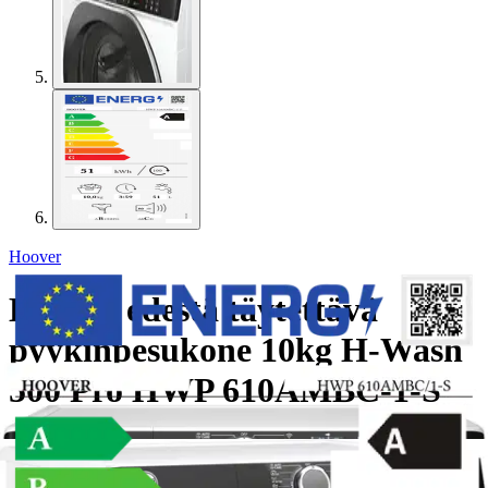
Hoover
Hoover edestä täytettävä
pyykinpesukone 10kg H-Wash
500 Pro HWP 610AMBC-1-S
valkoinen