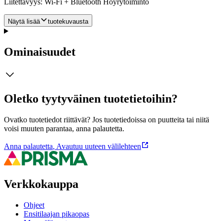
Liitettävyys: Wi-Fi + Bluetooth Höyrytoiminto
Näytä lisää
tuotekuvausta
Ominaisuudet
Oletko tyytyväinen tuotetietoihin?
Ovatko tuotetiedot riittävät? Jos tuotetiedoissa on puutteita tai niitä
voisi muuten parantaa, anna palautetta.
Anna palautetta
,
Avautuu uuteen välilehteen
Verkkokauppa
Ohjeet
Ensitilaajan pikaopas