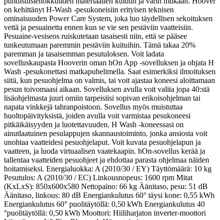
puhdistustehokkuuden materiaalien kuidun ja värin mukaan. Hoover
on kehittänyt H-Wash -pesukoneisiin erityisen teknisen
ominaisuuden Power Care System, joka luo täydellisen sekoituksen
vettä ja pesuainetta ennen kun se vie sen pestäviin vaatteisiin.
Pesuaine-vesiseos ruiskutetaan tasaisesti niin, että se pääsee
tunkeutumaan paremmin pestäviin kuituihin. Tämä takaa 20%
paremman ja tasaisemman pesutuloksen. Voit ladata
sovelluskaupasta Hooverin oman hOn App -sovelluksen ja ohjata H
Wash -pesukonettasi matkapuhelimella. Saat esimerkiksi ilmoituksen
siitä, kun pesuohjelma on valmis, tai voit ajastaa koneesi aloittamaan
pesun toivomaasi aikaan. Sovelluksen avulla voit valita jopa 40:stä
lisäohjelmasta juuri omiin tarpeisiisi sopivan erikoisohjelman tai
napata vinkkejä tahranpoistoon. Sovellus myös muistuttaa
huoltopäivityksistä, joiden avulla voit varmistaa pesukoneesi
pitkäikäisyyden ja luotettavuuden. H Wash -koneessasi on
ainutlaatuinen pesulappujen skannaustoiminto, jonka ansiosta voit
unohtaa vaatteidesi pesuohjelaput. Voit kuvata pesuohjelapun ja
vaatteen, ja luoda virtuaalisen vaatekaapin. hOn-sovellus kerää ja
tallentaa vaatteiden pesuohjeet ja ehdottaa parasta ohjelmaa näiden
hoitamiseksi. Energialuokka: A (2010/30 / EY) Täyttömäärä: 10 kg
Pesutulos: A (2010/30 / EC) Linkousnopeus: 1600 rpm Mitat
(KxLxS): 850x600x580 Nettopaino: 66 kg Äänitaso, pesu: 51 dB
Äänitaso, linkous: 80 dB Energiankulutus 60° täysi kone: 0,55 kWh
Energiankulutus 60° puolitäytöllä: 0,50 kWh Energiankulutus 40
°puolitäytöllä: 0,50 kWh Moottori: Hiiliharjaton inverter-moottori