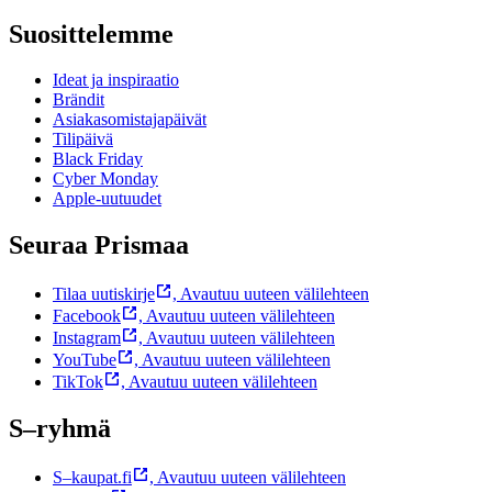
Suosittelemme
Ideat ja inspiraatio
Brändit
Asiakasomistajapäivät
Tilipäivä
Black Friday
Cyber Monday
Apple-uutuudet
Seuraa Prismaa
Tilaa uutiskirje
,
Avautuu uuteen välilehteen
Facebook
,
Avautuu uuteen välilehteen
Instagram
,
Avautuu uuteen välilehteen
YouTube
,
Avautuu uuteen välilehteen
TikTok
,
Avautuu uuteen välilehteen
S–ryhmä
S–kaupat.fi
,
Avautuu uuteen välilehteen