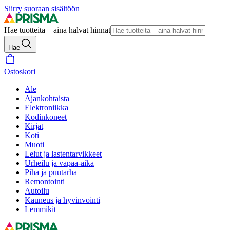
Siirry suoraan sisältöön
Hae tuotteita – aina halvat hinnat
Hae
Ostoskori
Ale
Ajankohtaista
Elektroniikka
Kodinkoneet
Kirjat
Koti
Muoti
Lelut ja lastentarvikkeet
Urheilu ja vapaa-aika
Piha ja puutarha
Remontointi
Autoilu
Kauneus ja hyvinvointi
Lemmikit