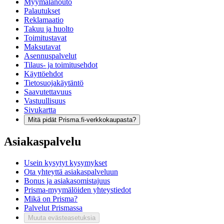
Myymälänouto
Palautukset
Reklamaatio
Takuu ja huolto
Toimitustavat
Maksutavat
Asennuspalvelut
Tilaus- ja toimitusehdot
Käyttöehdot
Tietosuojakäytäntö
Saavutettavuus
Vastuullisuus
Sivukartta
Mitä pidät Prisma.fi-verkkokaupasta?
Asiakaspalvelu
Usein kysytyt kysymykset
Ota yhteyttä asiakaspalveluun
Bonus ja asiakasomistajuus
Prisma-myymälöiden yhteystiedot
Mikä on Prisma?
Palvelut Prismassa
Muuta evästeasetuksia