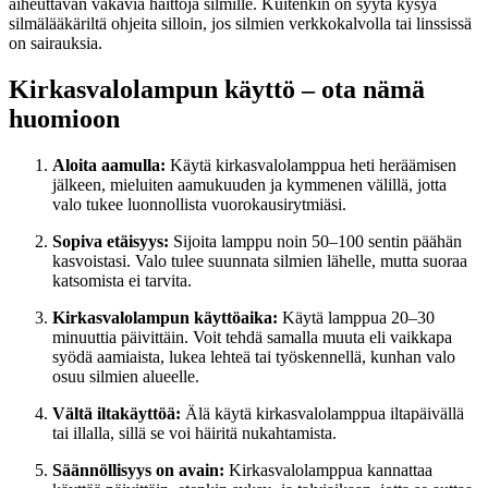
aiheuttavan vakavia haittoja silmille. Kuitenkin on syytä kysyä
silmälääkäriltä ohjeita silloin, jos silmien verkkokalvolla tai linssissä
on sairauksia.
Kirkasvalolampun käyttö – ota nämä
huomioon
Aloita aamulla:
Käytä kirkasvalolamppua heti heräämisen
jälkeen, mieluiten aamukuuden ja kymmenen välillä, jotta
valo tukee luonnollista vuorokausirytmiäsi.
Sopiva etäisyys:
Sijoita lamppu noin 50–100 sentin päähän
kasvoistasi. Valo tulee suunnata silmien lähelle, mutta suoraa
katsomista ei tarvita.
Kirkasvalolampun käyttöaika:
Käytä lamppua 20–30
minuuttia päivittäin. Voit tehdä samalla muuta eli vaikkapa
syödä aamiaista, lukea lehteä tai työskennellä, kunhan valo
osuu silmien alueelle.
Vältä iltakäyttöä:
Älä käytä kirkasvalolamppua iltapäivällä
tai illalla, sillä se voi häiritä nukahtamista.
Säännöllisyys on avain:
Kirkasvalolamppua kannattaa