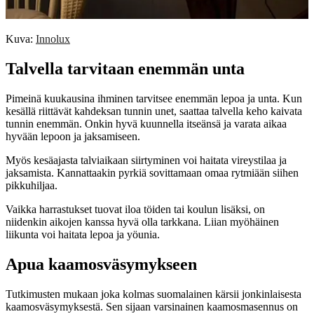
Kuva:
Innolux
Talvella tarvitaan enemmän unta
Pimeinä kuukausina ihminen tarvitsee enemmän lepoa ja unta. Kun
kesällä riittävät kahdeksan tunnin unet, saattaa talvella keho kaivata
tunnin enemmän. Onkin hyvä kuunnella itseänsä ja varata aikaa
hyvään lepoon ja jaksamiseen.
Myös kesäajasta talviaikaan siirtyminen voi haitata vireystilaa ja
jaksamista. Kannattaakin pyrkiä sovittamaan omaa rytmiään siihen
pikkuhiljaa.
Vaikka harrastukset tuovat iloa töiden tai koulun lisäksi, on
niidenkin aikojen kanssa hyvä olla tarkkana. Liian myöhäinen
liikunta voi haitata lepoa ja yöunia.
Apua kaamosväsymykseen
Tutkimusten mukaan joka kolmas suomalainen kärsii jonkinlaisesta
kaamosväsymyksestä. Sen sijaan varsinainen kaamosmasennus on