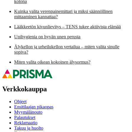
kotona
Kuinka valita verenpainemittari ja miksi säännöllinen
mittaaminen kannattaa?
Lääkkeetön kivunlievitys – TENS tukee aktiivista elämää
Unihygienia on hyvän unen perusta
Älykellon ja urheilukellon vertailua – miten valita sinulle
sopiva?
Miten valita oikean kokoinen älysormus?
Verkkokauppa
Ohjeet
Ensitilaajan pikaopas
Myymälänouto
Palautukset
Reklamaatio
Takuu ja huolto