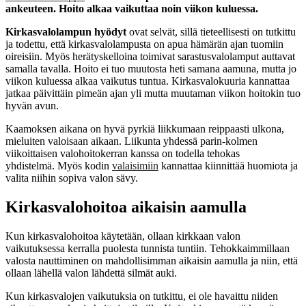
ankeuteen. Hoito alkaa vaikuttaa noin viikon kuluessa.
Kirkasvalolampun hyödyt
ovat selvät, sillä tieteellisesti on tutkittu
ja todettu, että kirkasvalolampusta on apua hämärän ajan tuomiin
oireisiin. Myös herätyskelloina toimivat sarastusvalolamput auttavat
samalla tavalla. Hoito ei tuo muutosta heti samana aamuna, mutta jo
viikon kuluessa alkaa vaikutus tuntua. Kirkasvalokuuria kannattaa
jatkaa päivittäin pimeän ajan yli mutta muutaman viikon hoitokin tuo
hyvän avun.
Kaamoksen aikana on hyvä pyrkiä liikkumaan reippaasti ulkona,
mieluiten valoisaan aikaan. Liikunta yhdessä parin-kolmen
viikoittaisen valohoitokerran kanssa on todella tehokas
yhdistelmä. Myös kodin
valaisimiin
kannattaa kiinnittää huomiota ja
valita niihin sopiva valon sävy.
Kirkasvalohoitoa aikaisin aamulla
Kun kirkasvalohoitoa käytetään, ollaan kirkkaan valon
vaikutuksessa kerralla puolesta tunnista tuntiin. Tehokkaimmillaan
valosta nauttiminen on mahdollisimman aikaisin aamulla ja niin, että
ollaan lähellä valon lähdettä silmät auki.
Kun kirkasvalojen vaikutuksia on tutkittu, ei ole havaittu niiden