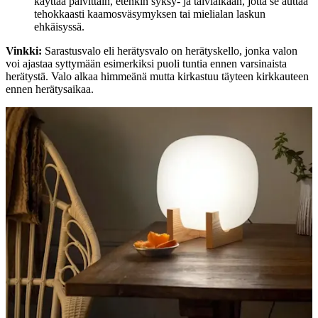
käyttää päivittäin, etenkin syksy- ja talviaikaan, jotta se auttaa
tehokkaasti kaamosväsymyksen tai mielialan laskun
ehkäisyssä.
Vinkki:
Sarastusvalo eli herätysvalo on herätyskello, jonka valon
voi ajastaa syttymään esimerkiksi puoli tuntia ennen varsinaista
herätystä. Valo alkaa himmeänä mutta kirkastuu täyteen kirkkauteen
ennen herätysaikaa.