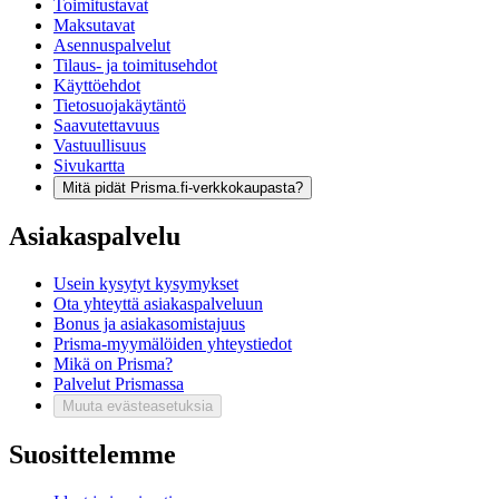
Toimitustavat
Maksutavat
Asennuspalvelut
Tilaus- ja toimitusehdot
Käyttöehdot
Tietosuojakäytäntö
Saavutettavuus
Vastuullisuus
Sivukartta
Mitä pidät Prisma.fi-verkkokaupasta?
Asiakaspalvelu
Usein kysytyt kysymykset
Ota yhteyttä asiakaspalveluun
Bonus ja asiakasomistajuus
Prisma-myymälöiden yhteystiedot
Mikä on Prisma?
Palvelut Prismassa
Muuta evästeasetuksia
Suosittelemme