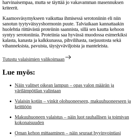
harvinaisempaa, mutta se täyttää jo vakavamman masennuksen
kriteerit.
Kaamosväsymykseen vaikuttaa ihmisessä serotoniinin eli niin
sanotun tyytyväisyyshormonin puute. Talviaikaan kannattaakin
huolehtia riittävästä proteiinin saannista, sillä sen kautta kehoon
syntyy serotoniinia. Proteiinia saa hyvässä muodossa esimerkiksi
kalasta, kanasta ja kalkkunassa, pihvilihasta, raejuustosta sekä
vihanneksista, pavuista, täysjyväviljoista ja manteleista.
Tutustu valaisimien valikoimaan
Lue myös:
Näin valitset oikean lampun – opas valon määrän ja
värilämpötilan valintaan
Valaisin kotiin – vinkit olohuoneeseen, makuuhuoneeseen ja
keittiöön
Makuuhuoneen valaistus – näin luot rauhallisen ja toimivan
kokonaisuuden
Oman kehon mittaaminen – näin seuraat hyvinvointiasi