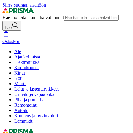
Siirry suoraan sisältöön
Hae tuotteita – aina halvat hinnat
Hae
Ostoskori
Ale
Ajankohtaista
Elektroniikka
Kodinkoneet
Kirjat
Koti
Muoti
Lelut ja lastentarvikkeet
Urheilu ja vapaa-aika
Piha ja puutarha
Remontointi
Autoilu
Kauneus ja hyvinvointi
Lemmikit