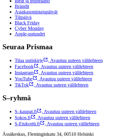
Ideat ja inspiraatio
Brändit
Asiakasomistajapäivät
Tilipäivä
Black Friday
Cyber Monday
Apple-uutuudet
Seuraa Prismaa
Tilaa uutiskirje
,
Avautuu uuteen välilehteen
Facebook
,
Avautuu uuteen välilehteen
Instagram
,
Avautuu uuteen välilehteen
YouTube
,
Avautuu uuteen välilehteen
TikTok
,
Avautuu uuteen välilehteen
S–ryhmä
S–kaupat.fi
,
Avautuu uuteen välilehteen
Sokos.fi
,
Avautuu uuteen välilehteen
S-Etukortti.fi
,
Avautuu uuteen välilehteen
Ässäkeskus, Fleminginkatu 34, 00510 Helsinki