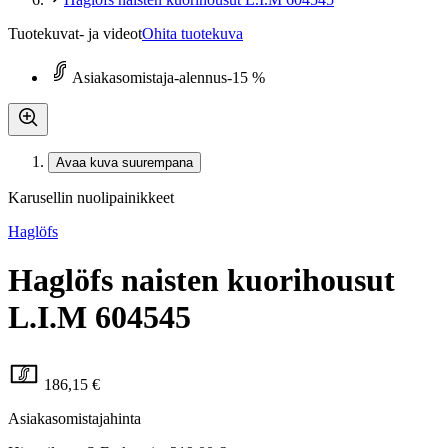
Tuotekuvat- ja videot
Ohita tuotekuva
Asiakasomistaja-alennus
-15 %
Avaa kuva suurempana
Karusellin nuolipainikkeet
Haglöfs
Haglöfs naisten kuorihousut
L.I.M 604545
186,15 €
Asiakasomistajahinta