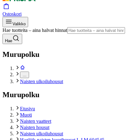
Ostoskori
Valikko
Hae tuotteita – aina halvat hinnat
Hae
Murupolku
…
Naisten ulkoiluhousut
Murupolku
Etusivu
Muoti
Naisten vaatteet
Naisten housut
Naisten ulkoiluhousut
Haglöfs naisten kuorihousut L.I.M 604545