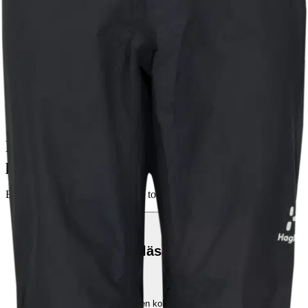
Valitse toimitustapa
Nouto myymälästä
Toimitus
Ilmainen
Kotiin tai noutopisteeseen
Alk. 0 €
Siirry valitsemaan myymälä
Ilmainen toimitus yli 100 €:n tilauksille
Postin pakettiautomaattiin tai
palvelupisteeseen!
Etu ei koske Suuri‑lisäpalvelulla toimitettavia tuotteita.
Tarkista myymäläsaatavuus
Valitse tuotteen koko