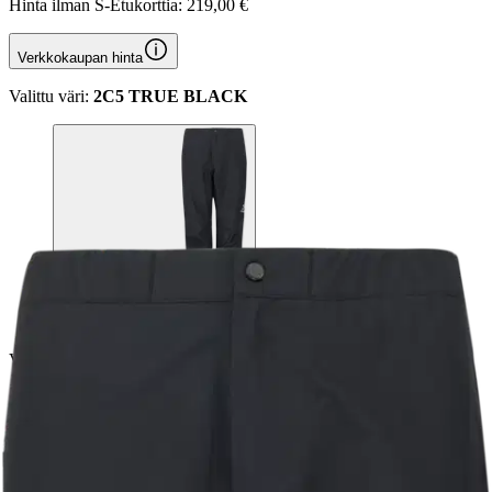
Hinta ilman S-Etukorttia:
219,00 €
Verkkokaupan hinta
Valittu väri:
2C5 TRUE BLACK
2C5 TRUE BLACK
Valittu koko:
Valitse koko
S
M
L
XL
2XL