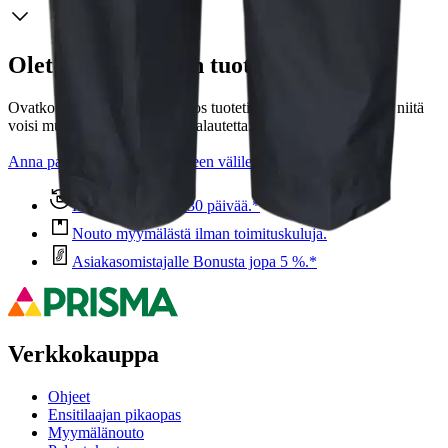
Oletko tyytyväinen tuotetietoihin?
Ovatko tuotetiedot riittävät? Jos tuotetiedoissa on puutteita tai niitä
voisi muuten parantaa, anna palautetta.
Anna palautetta
,
Avautuu uuteen välilehteen
Ilmainen palautus 30 päivää.*
Nouto myymälästä ilman toimituskuluja.
Asiakasomistajalle Bonusta jopa 5 %.*
Verkkokauppa
Ohjeet
Ensitilaajan pikaopas
Myymälänouto