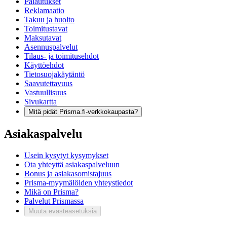
Palautukset
Reklamaatio
Takuu ja huolto
Toimitustavat
Maksutavat
Asennuspalvelut
Tilaus- ja toimitusehdot
Käyttöehdot
Tietosuojakäytäntö
Saavutettavuus
Vastuullisuus
Sivukartta
Mitä pidät Prisma.fi-verkkokaupasta?
Asiakaspalvelu
Usein kysytyt kysymykset
Ota yhteyttä asiakaspalveluun
Bonus ja asiakasomistajuus
Prisma-myymälöiden yhteystiedot
Mikä on Prisma?
Palvelut Prismassa
Muuta evästeasetuksia