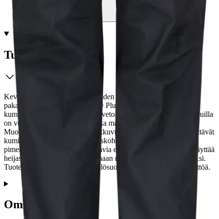
Tuotekuvaus
Keveät ja hengittävät housut, joiden materiaalina on helposti
pakattava GORE-TEX Paclite® Plus. Housuissa on
kuminauhavyötärö ja laminoitu vetoketjusepalus. Lahkeiden sivuilla
on vettä hylkivät vetoketjut, jotka mahdollistavat ilmanvaihdon.
Muotoillut polvet parantavat liikkuvuutta. Lahkeensuissa säädettävät
kuminauhat. Heijastavat yksityiskohdat lisäävät näkyvyyttä
pimeässä. Tuote sisältää heijastavia elementtejä. Lisäksi tulee käyttää
heijastinta tai heijastinliiviä parhaan näkyvyyden varmistamiseksi.
Tuote ei korvaa virallisen henkilösuojaimen tai heijastimen käyttöä.
Ominaisuudet