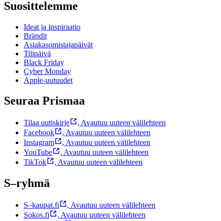
Suosittelemme
Ideat ja inspiraatio
Brändit
Asiakasomistajapäivät
Tilipäivä
Black Friday
Cyber Monday
Apple-uutuudet
Seuraa Prismaa
Tilaa uutiskirje
,
Avautuu uuteen välilehteen
Facebook
,
Avautuu uuteen välilehteen
Instagram
,
Avautuu uuteen välilehteen
YouTube
,
Avautuu uuteen välilehteen
TikTok
,
Avautuu uuteen välilehteen
S–ryhmä
S–kaupat.fi
,
Avautuu uuteen välilehteen
Sokos.fi
,
Avautuu uuteen välilehteen