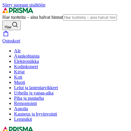
Siirry suoraan sisältöön
Hae tuotteita – aina halvat hinnat
Hae
Ostoskori
Ale
Ajankohtaista
Elektroniikka
Kodinkoneet
Kirjat
Koti
Muoti
Lelut ja lastentarvikkeet
Urheilu ja vapaa-aika
Piha ja puutarha
Remontointi
Autoilu
Kauneus ja hyvinvointi
Lemmikit