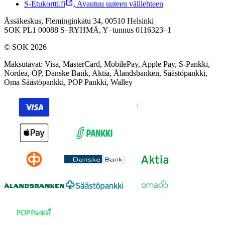
S-Etukortti.fi
,
Avautuu uuteen välilehteen
Ässäkeskus, Fleminginkatu 34, 00510 Helsinki
SOK PL1 00088 S–RYHMÄ,
Y–tunnus 0116323–1
© SOK 2026
Maksutavat
:
Visa, MasterCard, MobilePay, Apple Pay, S-Pankki,
Nordea, OP, Danske Bank, Aktia, Ålandsbanken, Säästöpankki,
Oma Säästöpankki, POP Pankki, Walley