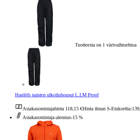
Tuotteesta on 1 värivaihtoehtoa
Haglöfs naisten ulkoiluhousut L.I.M Proof
Asiakasomistajahinta
118,15 €
Hinta ilman S-Etukorttia:
139
Asiakasomistaja-alennus
-15 %