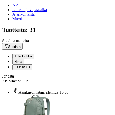
Ale
Urheilu ja vapaa-aika
Ajankohtaista
Muoti
Tuotteita: 31
Suodata tuotteita
Suodata
Kokoluokka
Hinta
Saatavuus
Järjestä
Asiakasomistaja-alennus
-15 %