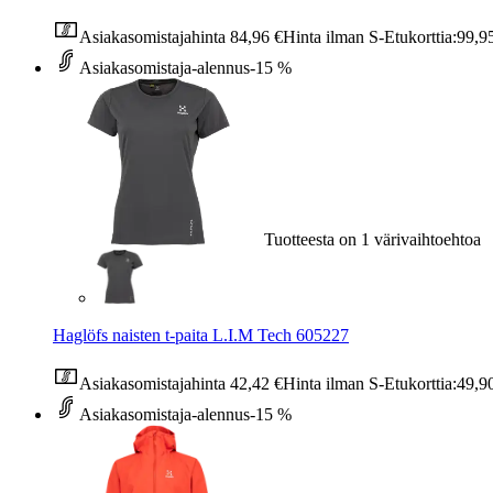
Asiakasomistajahinta
84,96 €
Hinta ilman S-Etukorttia:
99,9
Asiakasomistaja-alennus
-15 %
Tuotteesta on 1 värivaihtoehtoa
Haglöfs naisten t-paita L.I.M Tech 605227
Asiakasomistajahinta
42,42 €
Hinta ilman S-Etukorttia:
49,9
Asiakasomistaja-alennus
-15 %