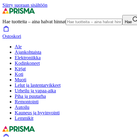
Siirry suoraan sisältöön
Hae tuotteita – aina halvat hinnat
Hae
Ostoskori
Ale
Ajankohtaista
Elektroniikka
Kodinkoneet
Kirjat
Koti
Muoti
Lelut ja lastentarvikkeet
Urheilu ja vapaa-aika
Piha ja puutarha
Remontointi
Autoilu
Kauneus ja hyvinvointi
Lemmikit