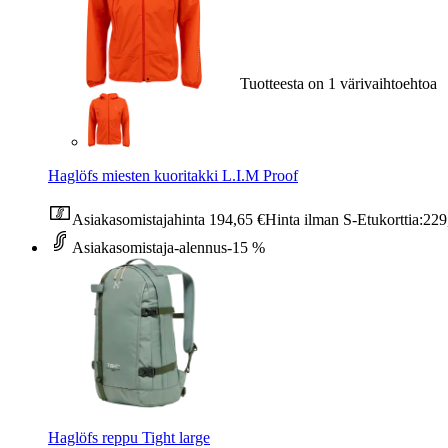
Tuotteesta on 1 värivaihtoehtoa
Haglöfs miesten kuoritakki L.I.M Proof
Asiakasomistajahinta
194,65 €
Hinta ilman S-Etukorttia:
229
Asiakasomistaja-alennus
-15 %
Haglöfs reppu Tight large