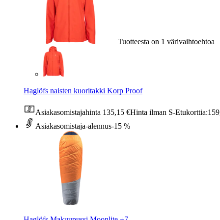
Tuotteesta on 1 värivaihtoehtoa
Haglöfs naisten kuoritakki Korp Proof
Asiakasomistajahinta
135,15 €
Hinta ilman S-Etukorttia:
159
Asiakasomistaja-alennus
-15 %
Haglöfs Makuupussi Moonlite +7