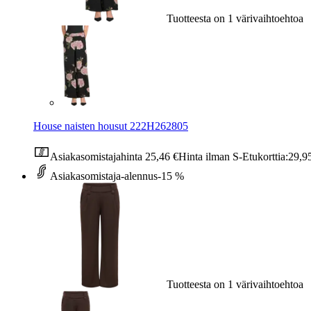
Tuotteesta on 1 värivaihtoehtoa
House naisten housut 222H262805
Asiakasomistajahinta
25,46 €
Hinta ilman S-Etukorttia:
29,9
Asiakasomistaja-alennus
-15 %
Tuotteesta on 1 värivaihtoehtoa