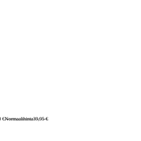
0 €
Normaalihinta
39,95 €