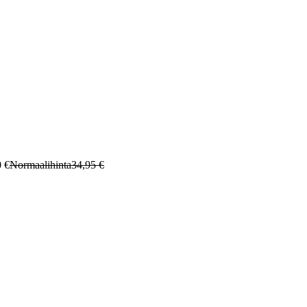
0 €
Normaalihinta
34,95 €