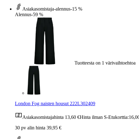
Asiakasomistaja-alennus
-15 %
Alennus
-59 %
Tuotteesta on 1 värivaihtoehtoa
London Fog naisten housut 222L302409
Asiakasomistajahinta
13,60 €
Hinta ilman S-Etukorttia:
16,0
30 pv alin hinta 39,95 €