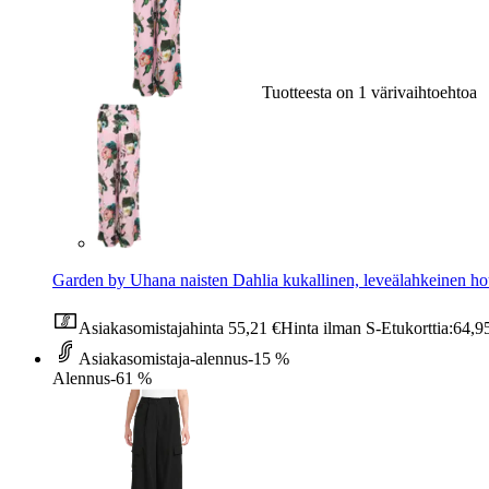
Tuotteesta on 1 värivaihtoehtoa
Garden by Uhana naisten Dahlia kukallinen, leveälahkeinen ho
Asiakasomistajahinta
55,21 €
Hinta ilman S-Etukorttia:
64,9
Asiakasomistaja-alennus
-15 %
Alennus
-61 %