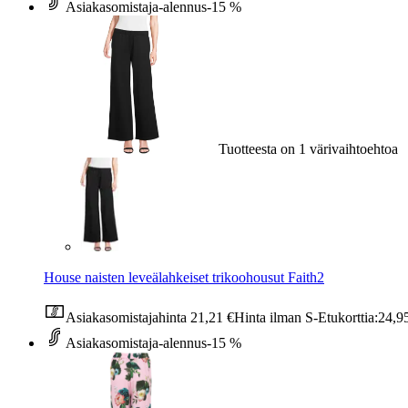
Asiakasomistaja-alennus
-15 %
Tuotteesta on 1 värivaihtoehtoa
House naisten leveälahkeiset trikoohousut Faith2
Asiakasomistajahinta
21,21 €
Hinta ilman S-Etukorttia:
24,9
Asiakasomistaja-alennus
-15 %