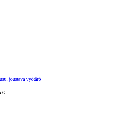
usu, joustava vyötärö
5 €