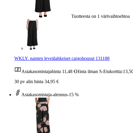
Tuotteesta on 1 värivaihtoehtoa
WKLY. naisten leveälahkeiset cargohousut 131188
Asiakasomistajahinta
11,48 €
Hinta ilman S-Etukorttia:
13,5
30 pv alin hinta 34,95 €
Asiakasomistaja-alennus
-15 %