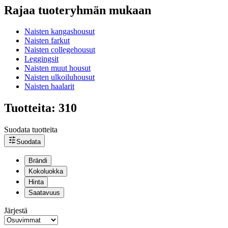
Rajaa tuoteryhmän mukaan
Naisten kangashousut
Naisten farkut
Naisten collegehousut
Leggingsit
Naisten muut housut
Naisten ulkoiluhousut
Naisten haalarit
Tuotteita: 310
Suodata tuotteita
Suodata
Brändi
Kokoluokka
Hinta
Saatavuus
Järjestä