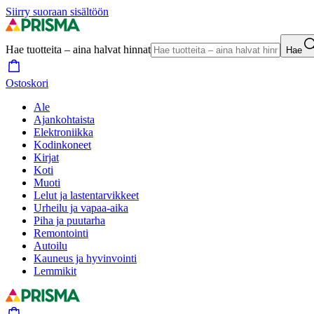
Siirry suoraan sisältöön
Hae tuotteita – aina halvat hinnat
Hae
Ostoskori
Ale
Ajankohtaista
Elektroniikka
Kodinkoneet
Kirjat
Koti
Muoti
Lelut ja lastentarvikkeet
Urheilu ja vapaa-aika
Piha ja puutarha
Remontointi
Autoilu
Kauneus ja hyvinvointi
Lemmikit