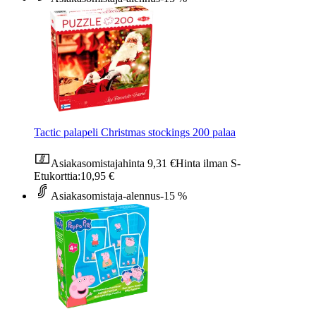
Tactic palapeli Christmas stockings 200 palaa
Asiakasomistajahinta
9,31 €
Hinta ilman S-
Etukorttia:
10,95 €
Asiakasomistaja-alennus
-15 %