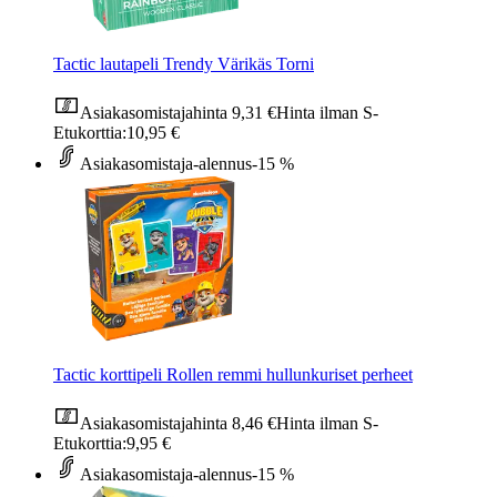
Tactic lautapeli Trendy Värikäs Torni
Asiakasomistajahinta
9,31 €
Hinta ilman S-
Etukorttia:
10,95 €
Asiakasomistaja-alennus
-15 %
Tactic korttipeli Rollen remmi hullunkuriset perheet
Asiakasomistajahinta
8,46 €
Hinta ilman S-
Etukorttia:
9,95 €
Asiakasomistaja-alennus
-15 %