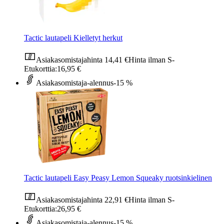
Tactic lautapeli Kielletyt herkut
Asiakasomistajahinta
14,41 €
Hinta ilman S-
Etukorttia:
16,95 €
Asiakasomistaja-alennus
-15 %
Tactic lautapeli Easy Peasy Lemon Squeaky ruotsinkielinen
Asiakasomistajahinta
22,91 €
Hinta ilman S-
Etukorttia:
26,95 €
Asiakasomistaja-alennus
-15 %