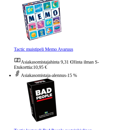
Tactic muistipeli Memo Avaruus
Asiakasomistajahinta
9,31 €
Hinta ilman S-
Etukorttia:
10,95 €
Asiakasomistaja-alennus
-15 %