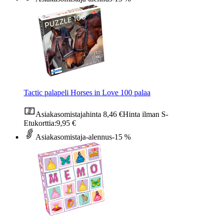
Tactic palapeli Horses in Love 100 palaa
Asiakasomistajahinta
8,46 €
Hinta ilman S-
Etukorttia:
9,95 €
Asiakasomistaja-alennus
-15 %