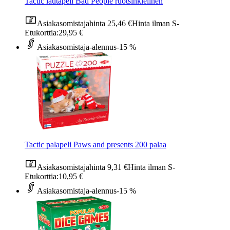
Tactic lautapeli Bad People ruotsinkielinen
Asiakasomistajahinta
25,46 €
Hinta ilman S-
Etukorttia:
29,95 €
Asiakasomistaja-alennus
-15 %
Tactic palapeli Paws and presents 200 palaa
Asiakasomistajahinta
9,31 €
Hinta ilman S-
Etukorttia:
10,95 €
Asiakasomistaja-alennus
-15 %