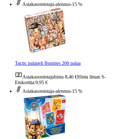
Asiakasomistaja-alennus
-15 %
Tactic palapeli Bunnies 200 palaa
Asiakasomistajahinta
8,46 €
Hinta ilman S-
Etukorttia:
9,95 €
Asiakasomistaja-alennus
-15 %