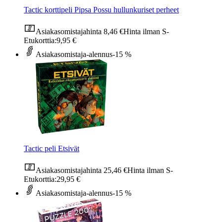
Tactic korttipeli Pipsa Possu hullunkuriset perheet
Asiakasomistajahinta
8,46 €
Hinta ilman S-
Etukorttia:
9,95 €
Asiakasomistaja-alennus
-15 %
Tactic peli Etsivät
Asiakasomistajahinta
25,46 €
Hinta ilman S-
Etukorttia:
29,95 €
Asiakasomistaja-alennus
-15 %