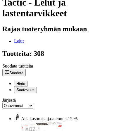
Tactic - Lelut ja
lastentarvikkeet
Rajaa tuoteryhmän mukaan
Lelut
Tuotteita: 308
Suodata tuotteita
Suodata
Hinta
Saatavuus
Järjestä
Asiakasomistaja-alennus
-15 %