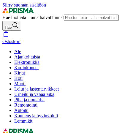
Siirry suoraan sisältöön
Hae tuotteita – aina halvat hinnat
Hae
Ostoskori
Ale
Ajankohtaista
Elektroniikka
Kodinkoneet
Kirjat
Koti
Muoti
Lelut ja lastentarvikkeet
Urheilu ja vapaa-aika
Piha ja puutarha
Remontointi
Autoilu
Kauneus ja hyvinvointi
Lemmikit