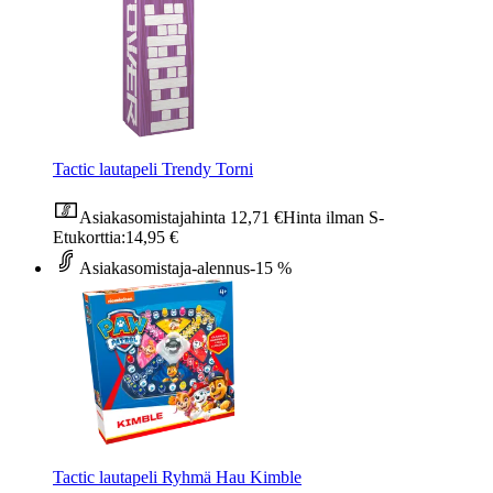
Tactic lautapeli Trendy Torni
Asiakasomistajahinta
12,71 €
Hinta ilman S-
Etukorttia:
14,95 €
Asiakasomistaja-alennus
-15 %
Tactic lautapeli Ryhmä Hau Kimble