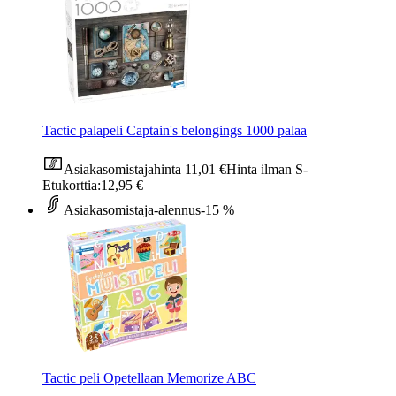
Tactic palapeli Captain's belongings 1000 palaa
Asiakasomistajahinta
11,01 €
Hinta ilman S-
Etukorttia:
12,95 €
Asiakasomistaja-alennus
-15 %
Tactic peli Opetellaan Memorize ABC