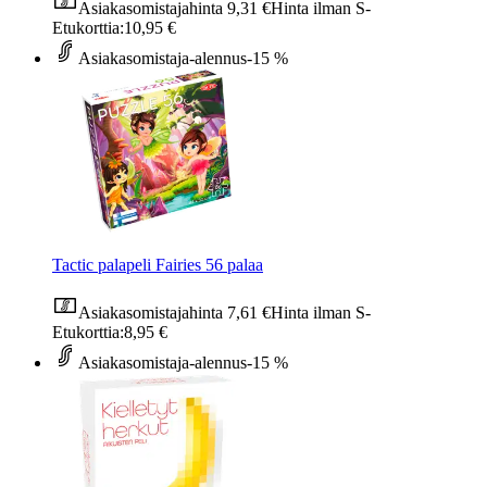
Asiakasomistajahinta
9,31 €
Hinta ilman S-
Etukorttia:
10,95 €
Asiakasomistaja-alennus
-15 %
Tactic palapeli Fairies 56 palaa
Asiakasomistajahinta
7,61 €
Hinta ilman S-
Etukorttia:
8,95 €
Asiakasomistaja-alennus
-15 %