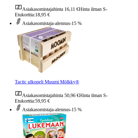
Asiakasomistajahinta
16,11 €
Hinta ilman S-
Etukorttia:
18,95 €
Asiakasomistaja-alennus
-15 %
Tactic ulkopeli Muumi Mölkky®
Asiakasomistajahinta
50,96 €
Hinta ilman S-
Etukorttia:
59,95 €
Asiakasomistaja-alennus
-15 %