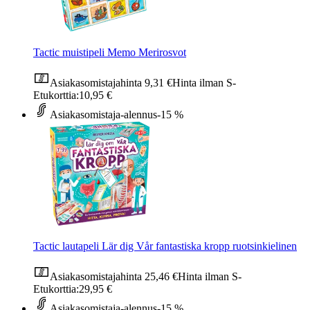
Tactic muistipeli Memo Merirosvot
Asiakasomistajahinta
9,31 €
Hinta ilman S-
Etukorttia:
10,95 €
Asiakasomistaja-alennus
-15 %
Tactic lautapeli Lär dig Vår fantastiska kropp ruotsinkielinen
Asiakasomistajahinta
25,46 €
Hinta ilman S-
Etukorttia:
29,95 €
Asiakasomistaja-alennus
-15 %