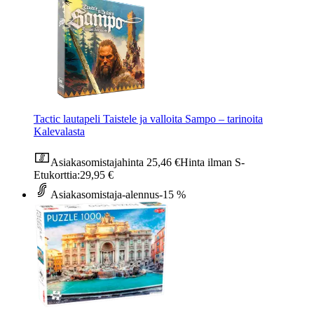
Tactic lautapeli Taistele ja valloita Sampo – tarinoita
Kalevalasta
Asiakasomistajahinta
25,46 €
Hinta ilman S-
Etukorttia:
29,95 €
Asiakasomistaja-alennus
-15 %