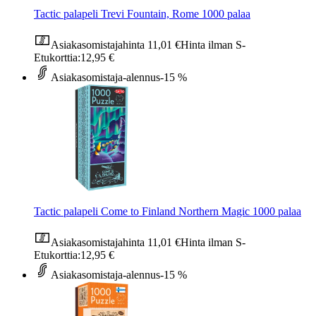
Tactic palapeli Trevi Fountain, Rome 1000 palaa
Asiakasomistajahinta
11,01 €
Hinta ilman S-
Etukorttia:
12,95 €
Asiakasomistaja-alennus
-15 %
Tactic palapeli Come to Finland Northern Magic 1000 palaa
Asiakasomistajahinta
11,01 €
Hinta ilman S-
Etukorttia:
12,95 €
Asiakasomistaja-alennus
-15 %