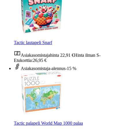
Tactic lautapeli Snarf
Asiakasomistajahinta
22,91 €
Hinta ilman S-
Etukorttia:
26,95 €
Asiakasomistaja-alennus
-15 %
Tactic palapeli World Map 1000 palaa