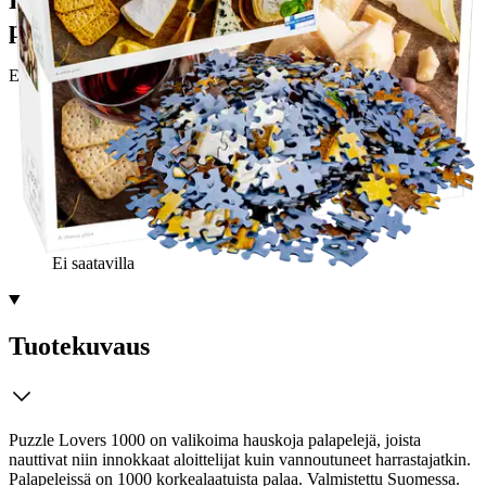
Postin pakettiautomaattiin tai
palvelupisteeseen!
Etu ei koske Suuri‑lisäpalvelulla toimitettavia tuotteita.
Tarkista myymäläsaatavuus
Ei saatavilla
Tuotekuvaus
Puzzle Lovers 1000 on valikoima hauskoja palapelejä, joista
nauttivat niin innokkaat aloittelijat kuin vannoutuneet harrastajatkin.
Palapeleissä on 1000 korkealaatuista palaa. Valmistettu Suomessa.