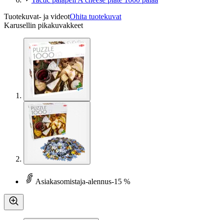
Tuotekuvat- ja videot
Ohita tuotekuvat
Karusellin pikakuvakkeet
Asiakasomistaja-alennus
-15 %