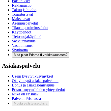
Palautukset
Reklamaatio
Takuu ja huolto
Toimitustavat
Maksutavat
Asennuspalvelut
Tilaus- ja toimitusehdot
Käyttöehdot
Tietosuojakäytäntö
Saavutettavuus
Vastuullisuus
Sivukartta
Mitä pidät Prisma.fi-verkkokaupasta?
Asiakaspalvelu
Usein kysytyt kysymykset
Ota yhteyttä asiakaspalveluun
Bonus ja asiakasomistajuus
Prisma-myymälöiden yhteystiedot
Mikä on Prisma?
Palvelut Prismassa
Muuta evästeasetuksia