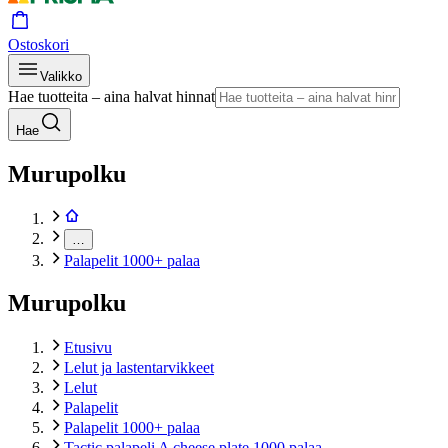
Ostoskori
Valikko
Hae tuotteita – aina halvat hinnat
Hae
Murupolku
…
Palapelit 1000+ palaa
Murupolku
Etusivu
Lelut ja lastentarvikkeet
Lelut
Palapelit
Palapelit 1000+ palaa
Tactic palapeli A cheese plate 1000 palaa