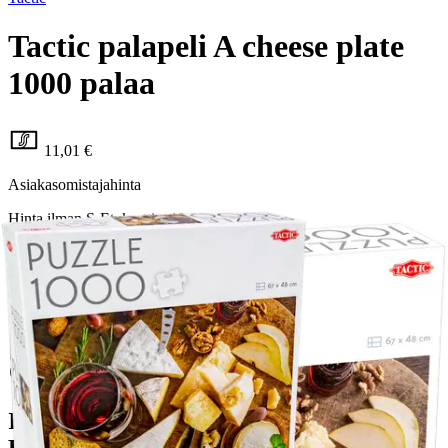
Tactic palapeli A cheese plate
1000 palaa
11,01 €
Asiakasomistajahinta
Hinta ilman S-Etukorttia:
12,95 €
Verkkokaupan hinta
Valitse toimitustapa
Nouto myymälästä
Toimitus
Ei saatavilla
Ei saatavilla
Ilmainen toimitus yli 100 €:n tilauksille