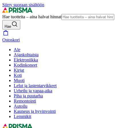
Siirry suoraan sisältöön
Hae tuotteita – aina halvat hinnat
Hae
Ostoskori
Ale
Ajankohtaista
Elektroniikka
Kodinkoneet
Kirjat
Koti
Muoti
Lelut ja lastentarvikkeet
Urheilu ja vapaa-aika
Piha ja puutarha
Remontointi
Autoilu
Kauneus ja hyvinvointi
Lemmikit