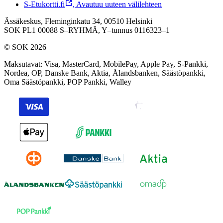
S-Etukortti.fi
,
Avautuu uuteen välilehteen
Ässäkeskus, Fleminginkatu 34, 00510 Helsinki
SOK PL1 00088 S–RYHMÄ,
Y–tunnus 0116323–1
© SOK 2026
Maksutavat
:
Visa, MasterCard, MobilePay, Apple Pay, S-Pankki,
Nordea, OP, Danske Bank, Aktia, Ålandsbanken, Säästöpankki,
Oma Säästöpankki, POP Pankki, Walley