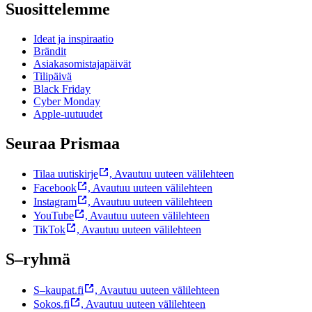
Suosittelemme
Ideat ja inspiraatio
Brändit
Asiakasomistajapäivät
Tilipäivä
Black Friday
Cyber Monday
Apple-uutuudet
Seuraa Prismaa
Tilaa uutiskirje
,
Avautuu uuteen välilehteen
Facebook
,
Avautuu uuteen välilehteen
Instagram
,
Avautuu uuteen välilehteen
YouTube
,
Avautuu uuteen välilehteen
TikTok
,
Avautuu uuteen välilehteen
S–ryhmä
S–kaupat.fi
,
Avautuu uuteen välilehteen
Sokos.fi
,
Avautuu uuteen välilehteen