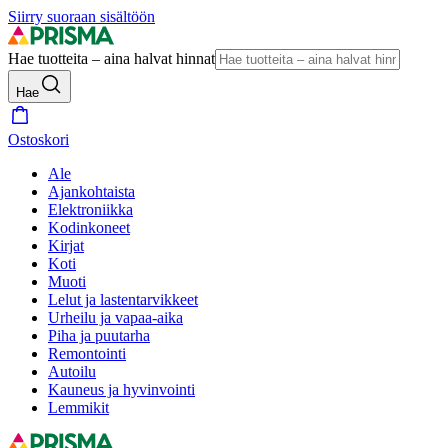
Siirry suoraan sisältöön
Hae tuotteita – aina halvat hinnat
Hae
Ostoskori
Ale
Ajankohtaista
Elektroniikka
Kodinkoneet
Kirjat
Koti
Muoti
Lelut ja lastentarvikkeet
Urheilu ja vapaa-aika
Piha ja puutarha
Remontointi
Autoilu
Kauneus ja hyvinvointi
Lemmikit