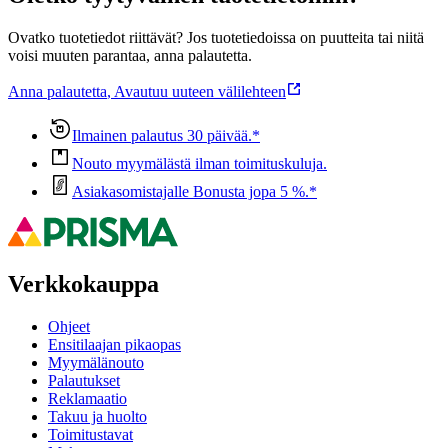
Ovatko tuotetiedot riittävät? Jos tuotetiedoissa on puutteita tai niitä
voisi muuten parantaa, anna palautetta.
Anna palautetta
,
Avautuu uuteen välilehteen
Ilmainen palautus 30 päivää.*
Nouto myymälästä ilman toimituskuluja.
Asiakasomistajalle Bonusta jopa 5 %.*
Verkkokauppa
Ohjeet
Ensitilaajan pikaopas
Myymälänouto
Palautukset
Reklamaatio
Takuu ja huolto
Toimitustavat