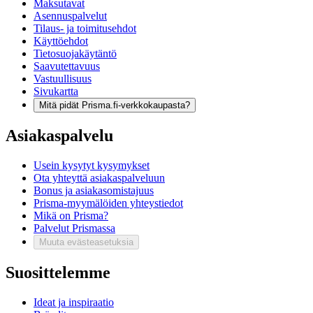
Maksutavat
Asennuspalvelut
Tilaus- ja toimitusehdot
Käyttöehdot
Tietosuojakäytäntö
Saavutettavuus
Vastuullisuus
Sivukartta
Mitä pidät Prisma.fi-verkkokaupasta?
Asiakaspalvelu
Usein kysytyt kysymykset
Ota yhteyttä asiakaspalveluun
Bonus ja asiakasomistajuus
Prisma-myymälöiden yhteystiedot
Mikä on Prisma?
Palvelut Prismassa
Muuta evästeasetuksia
Suosittelemme
Ideat ja inspiraatio