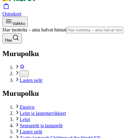
Ostoskori
Valikko
Hae tuotteita – aina halvat hinnat
Hae
Murupolku
…
Lasten pelit
Murupolku
Etusivu
Lelut ja lastentarvikkeet
Lelut
Seurapelit ja lautapelit
Lasten pelit
Tactic lautapeli Children of the World EN