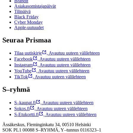
Brändit
Asiakasomistajapäivät
Tilipäivä
Black Friday
Cyber Monday
Apple-uutuudet
Seuraa Prismaa
Tilaa uutiskirje
,
Avautuu uuteen välilehteen
Facebook
,
Avautuu uuteen välilehteen
Instagram
,
Avautuu uuteen välilehteen
YouTube
,
Avautuu uuteen välilehteen
TikTok
,
Avautuu uuteen välilehteen
S–ryhmä
S–kaupat.fi
,
Avautuu uuteen välilehteen
Sokos.fi
,
Avautuu uuteen välilehteen
S-Etukortti.fi
,
Avautuu uuteen välilehteen
Ässäkeskus, Fleminginkatu 34, 00510 Helsinki
SOK PL1 00088 S–RYHMÄ,
Y–tunnus 0116323–1