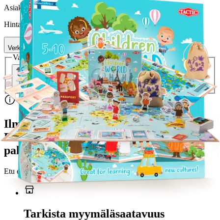
Asiakasomistajahinta
Hinta ilman S-Etukorttia:
29,95 €
Verkkokaupan hinta
Valitse toimitustapa
Nouto myymälästä
Toimitus
Ei saatavilla
Kotiin tai noutopisteeseen
Alk. 0 €
Ilmainen toimitus yli 100 €:n tilauksille
Postin pakettiautomaattiin tai
palvelupisteeseen!
Etu ei koske Suuri‑lisäpalvelulla toimitettavia tuotteita.
Tarkista myymäläsaatavuus