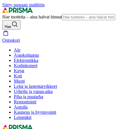
Siirry suoraan sisältöön
Hae tuotteita – aina halvat hinnat
Hae
Ostoskori
Ale
Ajankohtaista
Elektroniikka
Kodinkoneet
Kirjat
Koti
Muoti
Lelut ja lastentarvikkeet
Urheilu ja vapaa-aika
Piha ja puutarha
Remontointi
Autoilu
Kauneus ja hyvinvointi
Lemmikit