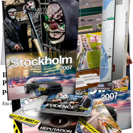
Asiakasomistajahinta
Hinta ilman S-Etukorttia:
18,95 €
Verkkokaupan hinta
Valitse toimitustapa
Nouto myymälästä
Toimitus
Ei saatavilla
Kotiin tai noutopisteeseen
Alk. 0 €
Ilmainen toimitus yli 100 €:n tilauksille
Postin pakettiautomaattiin tai
palvelupisteeseen!
Etu ei koske Suuri‑lisäpalvelulla toimitettavia tuotteita.
Tarkista myymäläsaatavuus