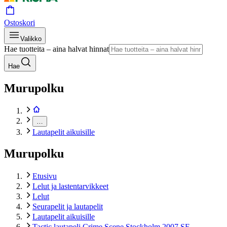
Ostoskori
Valikko
Hae tuotteita – aina halvat hinnat
Hae
Murupolku
…
Lautapelit aikuisille
Murupolku
Etusivu
Lelut ja lastentarvikkeet
Lelut
Seurapelit ja lautapelit
Lautapelit aikuisille
Tactic lautapeli Crime Scene Stockholm 2007 SE