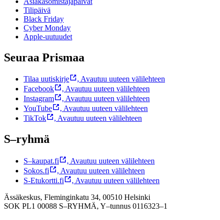
Asiakasomistajapäivät
Tilipäivä
Black Friday
Cyber Monday
Apple-uutuudet
Seuraa Prismaa
Tilaa uutiskirje
,
Avautuu uuteen välilehteen
Facebook
,
Avautuu uuteen välilehteen
Instagram
,
Avautuu uuteen välilehteen
YouTube
,
Avautuu uuteen välilehteen
TikTok
,
Avautuu uuteen välilehteen
S–ryhmä
S–kaupat.fi
,
Avautuu uuteen välilehteen
Sokos.fi
,
Avautuu uuteen välilehteen
S-Etukortti.fi
,
Avautuu uuteen välilehteen
Ässäkeskus, Fleminginkatu 34, 00510 Helsinki
SOK PL1 00088 S–RYHMÄ,
Y–tunnus 0116323–1