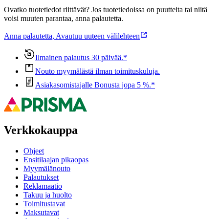
Ovatko tuotetiedot riittävät? Jos tuotetiedoissa on puutteita tai niitä
voisi muuten parantaa, anna palautetta.
Anna palautetta
,
Avautuu uuteen välilehteen
Ilmainen palautus 30 päivää.*
Nouto myymälästä ilman toimituskuluja.
Asiakasomistajalle Bonusta jopa 5 %.*
Verkkokauppa
Ohjeet
Ensitilaajan pikaopas
Myymälänouto
Palautukset
Reklamaatio
Takuu ja huolto
Toimitustavat
Maksutavat