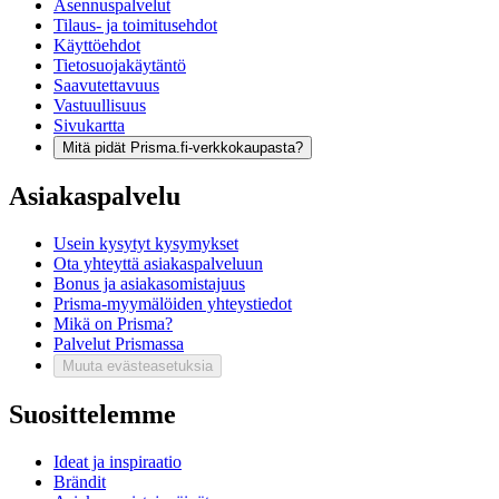
Asennuspalvelut
Tilaus- ja toimitusehdot
Käyttöehdot
Tietosuojakäytäntö
Saavutettavuus
Vastuullisuus
Sivukartta
Mitä pidät Prisma.fi-verkkokaupasta?
Asiakaspalvelu
Usein kysytyt kysymykset
Ota yhteyttä asiakaspalveluun
Bonus ja asiakasomistajuus
Prisma-myymälöiden yhteystiedot
Mikä on Prisma?
Palvelut Prismassa
Muuta evästeasetuksia
Suosittelemme
Ideat ja inspiraatio
Brändit