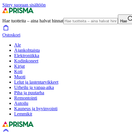
Siirry suoraan sisältöön
Hae tuotteita – aina halvat hinnat
Hae
Ostoskori
Ale
Ajankohtaista
Elektroniikka
Kodinkoneet
Kirjat
Koti
Muoti
Lelut ja lastentarvikkeet
Urheilu ja vapaa-aika
Piha ja puutarha
Remontointi
Autoilu
Kauneus ja hyvinvointi
Lemmikit