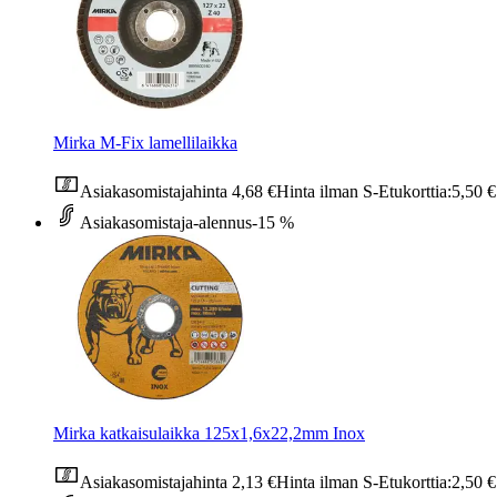
Mirka M-Fix lamellilaikka
Asiakasomistajahinta
4,68 €
Hinta ilman S-Etukorttia:
5,50 €
Asiakasomistaja-alennus
-15 %
Mirka katkaisulaikka 125x1,6x22,2mm Inox
Asiakasomistajahinta
2,13 €
Hinta ilman S-Etukorttia:
2,50 €