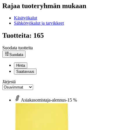
Rajaa tuoteryhmän mukaan
Käsityökalut
Sähkötyökalut ja tarvikkeet
Tuotteita: 165
Suodata tuotteita
Suodata
Hinta
Saatavuus
Järjestä
Asiakasomistaja-alennus
-15 %