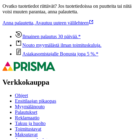
Ovatko tuotetiedot riittävät? Jos tuotetiedoissa on puutteita tai niitä
voisi muuten parantaa, anna palautetta.
Anna palautetta
,
Avautuu uuteen välilehteen
Ilmainen palautus 30 päivää.*
Nouto myymälästä ilman toimituskuluja.
Asiakasomistajalle Bonusta jopa 5 %.*
Verkkokauppa
Ohjeet
Ensitilaajan pikaopas
Myymälänouto
Palautukset
Reklamaatio
Takuu ja huolto
Toimitustavat
Maksutavat