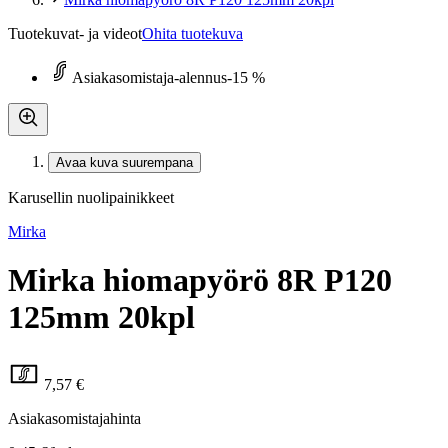
Tuotekuvat- ja videot
Ohita tuotekuva
Asiakasomistaja-alennus
-15 %
Avaa kuva suurempana
Karusellin nuolipainikkeet
Mirka
Mirka hiomapyörö 8R P120
125mm 20kpl
7,57 €
Asiakasomistajahinta