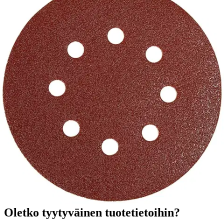
Tuotekuvaus
Tämä korkealaatuinen hiomapyörö tarjoaa monipuolisen ratkaisun
erilaisille pinnoille. Saat täydellisen lopputuloksen kovalle puulle,
metallille, muoville, lakoille ja maaleille. Helppo tarrakiinnitys tekee
käytöstä vaivatonta.
Ominaisuudet
Oletko tyytyväinen tuotetietoihin?