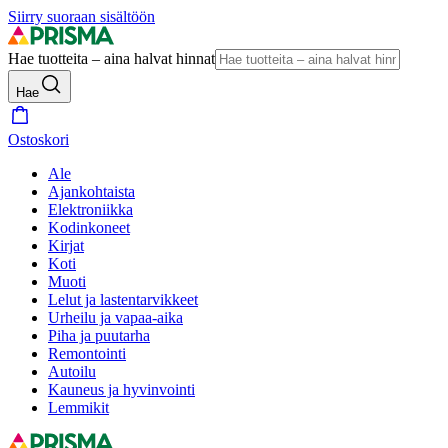
Siirry suoraan sisältöön
Hae tuotteita – aina halvat hinnat
Hae
Ostoskori
Ale
Ajankohtaista
Elektroniikka
Kodinkoneet
Kirjat
Koti
Muoti
Lelut ja lastentarvikkeet
Urheilu ja vapaa-aika
Piha ja puutarha
Remontointi
Autoilu
Kauneus ja hyvinvointi
Lemmikit