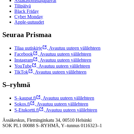
Asiakasomistajapäivät
Tilipäivä
Black Friday
Cyber Monday
Apple-uutuudet
Seuraa Prismaa
Tilaa uutiskirje
,
Avautuu uuteen välilehteen
Facebook
,
Avautuu uuteen välilehteen
Instagram
,
Avautuu uuteen välilehteen
YouTube
,
Avautuu uuteen välilehteen
TikTok
,
Avautuu uuteen välilehteen
S–ryhmä
S–kaupat.fi
,
Avautuu uuteen välilehteen
Sokos.fi
,
Avautuu uuteen välilehteen
S-Etukortti.fi
,
Avautuu uuteen välilehteen
Ässäkeskus, Fleminginkatu 34, 00510 Helsinki
SOK PL1 00088 S–RYHMÄ,
Y–tunnus 0116323–1