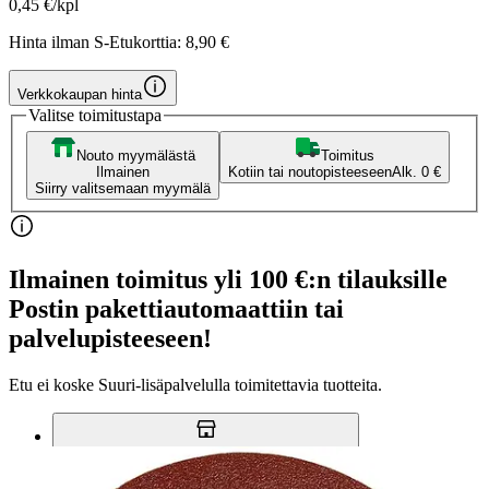
0,45 €/kpl
Hinta ilman S-Etukorttia:
8,90 €
Verkkokaupan hinta
Valitse toimitustapa
Nouto myymälästä
Toimitus
Ilmainen
Kotiin tai noutopisteeseen
Alk. 0 €
Siirry valitsemaan myymälä
Ilmainen toimitus yli 100 €:n tilauksille
Postin pakettiautomaattiin tai
palvelupisteeseen!
Etu ei koske Suuri‑lisäpalvelulla toimitettavia tuotteita.
Tarkista myymäläsaatavuus