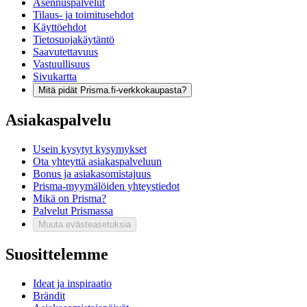
Asennuspalvelut
Tilaus- ja toimitusehdot
Käyttöehdot
Tietosuojakäytäntö
Saavutettavuus
Vastuullisuus
Sivukartta
Mitä pidät Prisma.fi-verkkokaupasta?
Asiakaspalvelu
Usein kysytyt kysymykset
Ota yhteyttä asiakaspalveluun
Bonus ja asiakasomistajuus
Prisma-myymälöiden yhteystiedot
Mikä on Prisma?
Palvelut Prismassa
Muuta evästeasetuksia
Suosittelemme
Ideat ja inspiraatio
Brändit