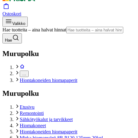
Ostoskori
Valikko
Hae tuotteita – aina halvat hinnat
Hae
Murupolku
…
Hiontakoneiden hiomapaperit
Murupolku
Etusivu
Remontointi
Sähkötyökalut ja tarvikkeet
Hiomakoneet
Hiontakoneiden hiomapaperit
Mirka hiomapyörö 8R P120 125mm 20kpl