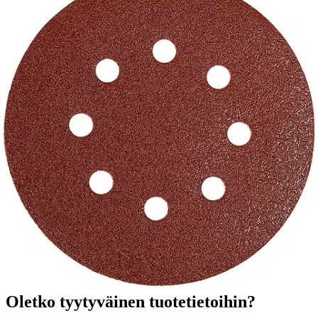
Tuotekuvaus
Tämä korkealaatuinen hiomapyörö tarjoaa monipuolisen ratkaisun
erilaisille pinnoille. Saat täydellisen lopputuloksen kovalle puulle,
metallille, muoville, lakoille ja maaleille. Helppo tarrakiinnitys tekee
käytöstä vaivatonta.
Ominaisuudet
Oletko tyytyväinen tuotetietoihin?