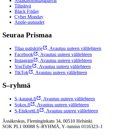
Asiakasomistajapäivät
Tilipäivä
Black Friday
Cyber Monday
Apple-uutuudet
Seuraa Prismaa
Tilaa uutiskirje
,
Avautuu uuteen välilehteen
Facebook
,
Avautuu uuteen välilehteen
Instagram
,
Avautuu uuteen välilehteen
YouTube
,
Avautuu uuteen välilehteen
TikTok
,
Avautuu uuteen välilehteen
S–ryhmä
S–kaupat.fi
,
Avautuu uuteen välilehteen
Sokos.fi
,
Avautuu uuteen välilehteen
S-Etukortti.fi
,
Avautuu uuteen välilehteen
Ässäkeskus, Fleminginkatu 34, 00510 Helsinki
SOK PL1 00088 S–RYHMÄ,
Y–tunnus 0116323–1