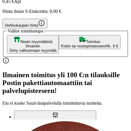
0,45 €/kpl
Hinta ilman S-Etukorttia:
8,90 €
Verkkokaupan hinta
Valitse toimitustapa
Nouto myymälästä
Toimitus
Ilmainen
Kotiin tai noutopisteeseen
Alk. 0 €
Siirry valitsemaan myymälä
Ilmainen toimitus yli 100 €:n tilauksille
Postin pakettiautomaattiin tai
palvelupisteeseen!
Etu ei koske Suuri‑lisäpalvelulla toimitettavia tuotteita.
Tarkista myymäläsaatavuus