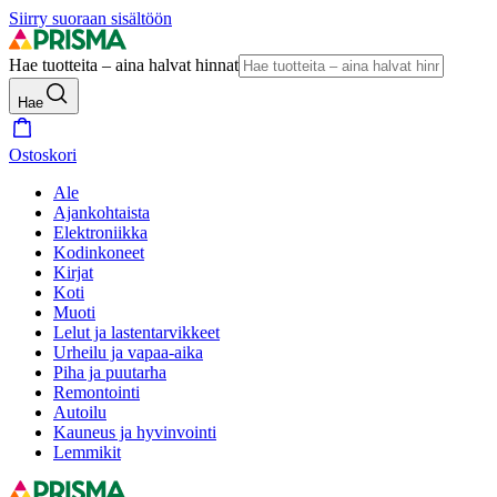
Siirry suoraan sisältöön
Hae tuotteita – aina halvat hinnat
Hae
Ostoskori
Ale
Ajankohtaista
Elektroniikka
Kodinkoneet
Kirjat
Koti
Muoti
Lelut ja lastentarvikkeet
Urheilu ja vapaa-aika
Piha ja puutarha
Remontointi
Autoilu
Kauneus ja hyvinvointi
Lemmikit