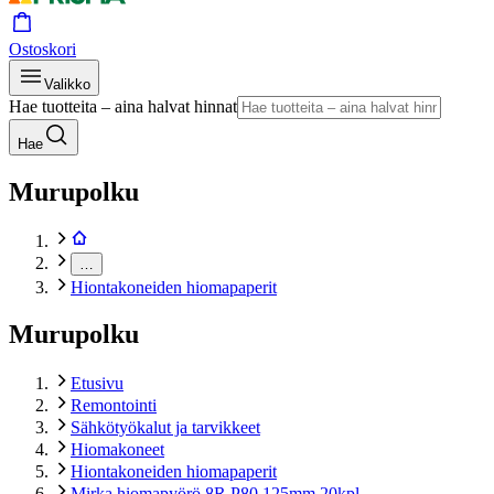
Ostoskori
Valikko
Hae tuotteita – aina halvat hinnat
Hae
Murupolku
…
Hiontakoneiden hiomapaperit
Murupolku
Etusivu
Remontointi
Sähkötyökalut ja tarvikkeet
Hiomakoneet
Hiontakoneiden hiomapaperit
Mirka hiomapyörö 8R P80 125mm 20kpl