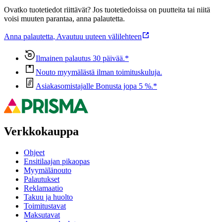
Ovatko tuotetiedot riittävät? Jos tuotetiedoissa on puutteita tai niitä
voisi muuten parantaa, anna palautetta.
Anna palautetta
,
Avautuu uuteen välilehteen
Ilmainen palautus 30 päivää.*
Nouto myymälästä ilman toimituskuluja.
Asiakasomistajalle Bonusta jopa 5 %.*
Verkkokauppa
Ohjeet
Ensitilaajan pikaopas
Myymälänouto
Palautukset
Reklamaatio
Takuu ja huolto
Toimitustavat
Maksutavat