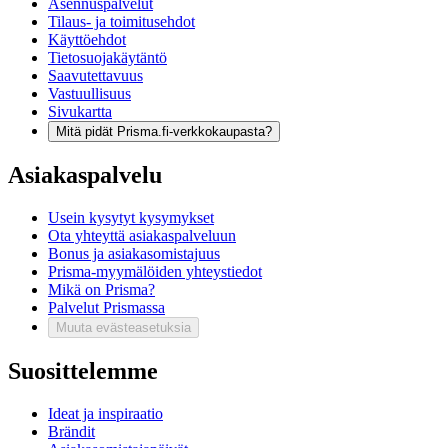
Asennuspalvelut
Tilaus- ja toimitusehdot
Käyttöehdot
Tietosuojakäytäntö
Saavutettavuus
Vastuullisuus
Sivukartta
Mitä pidät Prisma.fi-verkkokaupasta?
Asiakaspalvelu
Usein kysytyt kysymykset
Ota yhteyttä asiakaspalveluun
Bonus ja asiakasomistajuus
Prisma-myymälöiden yhteystiedot
Mikä on Prisma?
Palvelut Prismassa
Muuta evästeasetuksia
Suosittelemme
Ideat ja inspiraatio
Brändit