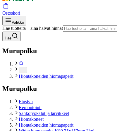
Ostoskori
Valikko
Hae tuotteita – aina halvat hinnat
Hae
Murupolku
…
Hiontakoneiden hiomapaperit
Murupolku
Etusivu
Remontointi
Sähkötyökalut ja tarvikkeet
Hiomakoneet
Hiontakoneiden hiomapaperit
Mirka hiomanauha K80 75x457mm 3kpl