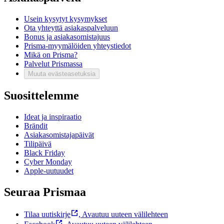
Usein kysytyt kysymykset
Ota yhteyttä asiakaspalveluun
Bonus ja asiakasomistajuus
Prisma-myymälöiden yhteystiedot
Mikä on Prisma?
Palvelut Prismassa
Muuta evästeasetuksia
Suosittelemme
Ideat ja inspiraatio
Brändit
Asiakasomistajapäivät
Tilipäivä
Black Friday
Cyber Monday
Apple-uutuudet
Seuraa Prismaa
Tilaa uutiskirje
,
Avautuu uuteen välilehteen