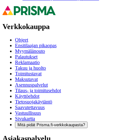
Verkkokauppa
Ohjeet
Ensitilaajan pikaopas
Myymälänouto
Palautukset
Reklamaatio
Takuu ja huolto
Toimitustavat
Maksutavat
Asennuspalvelut
Tilaus- ja toimitusehdot
Käyttöehdot
Tietosuojakäytäntö
Saavutettavuus
Vastuullisuus
Sivukartta
Mitä pidät Prisma.fi-verkkokaupasta?
Asiakaspalvelu