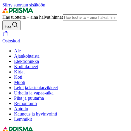
Siirry suoraan sisältöön
Hae tuotteita – aina halvat hinnat
Hae
Ostoskori
Ale
Ajankohtaista
Elektroniikka
Kodinkoneet
Kirjat
Koti
Muoti
Lelut ja lastentarvikkeet
Urheilu ja vapaa-aika
Piha ja puutarha
Remontointi
Autoilu
Kauneus ja hyvinvointi
Lemmikit