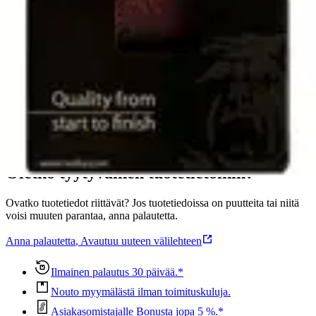
Tämä tuote takaa korkealuokkaisen hiontatuloksen, erityisesti
hankalia materiaaleja työstettäessä. Hiolit XO -nauha on erityisesti
kehitetty kestämään kulutusta ja se sopii vaativiin nauha- ja
konehiontatehtäviin. Sopii mm. Skil 1200H- ja 1205H koneille.
Karkeus K80. Pakkaus sisältää 3 hiomanauhaa.
Ominaisuudet
Oletko tyytyväinen tuotetietoihin?
Ovatko tuotetiedot riittävät? Jos tuotetiedoissa on puutteita tai niitä
voisi muuten parantaa, anna palautetta.
Anna palautetta
,
Avautuu uuteen välilehteen
Ilmainen palautus 30 päivää.*
Nouto myymälästä ilman toimituskuluja.
Asiakasomistajalle Bonusta jopa 5 %.*