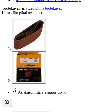
Tuotekuvat- ja videot
Ohita tuotekuvat
Karusellin pikakuvakkeet
Asiakasomistaja-alennus
-15 %