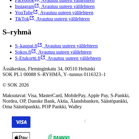
Facebook
,
Avautuu uuteen välilehteen
Instagram
,
Avautuu uuteen välilehteen
YouTube
,
Avautuu uuteen välilehteen
TikTok
,
Avautuu uuteen välilehteen
S–ryhmä
S–kaupat.fi
,
Avautuu uuteen välilehteen
Sokos.fi
,
Avautuu uuteen välilehteen
S-Etukortti.fi
,
Avautuu uuteen välilehteen
Ässäkeskus, Fleminginkatu 34, 00510 Helsinki
SOK PL1 00088 S–RYHMÄ,
Y–tunnus 0116323–1
© SOK 2026
Maksutavat
:
Visa, MasterCard, MobilePay, Apple Pay, S-Pankki,
Nordea, OP, Danske Bank, Aktia, Ålandsbanken, Säästöpankki,
Oma Säästöpankki, POP Pankki, Walley