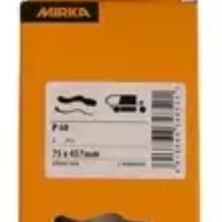
Mirka hiomanauha K80
75x457mm 3kpl
8,42 €
Asiakasomistajahinta
3,30 €/kpl
Hinta ilman S-Etukorttia:
9,90 €
Verkkokaupan hinta
Valitse toimitustapa
Nouto myymälästä
Toimitus
Ilmainen
Kotiin tai noutopisteeseen
Alk. 0 €
Siirry valitsemaan myymälä