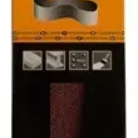
Ilmainen toimitus yli 100 €:n tilauksille
Postin pakettiautomaattiin tai
palvelupisteeseen!
Etu ei koske Suuri‑lisäpalvelulla toimitettavia tuotteita.
Tarkista myymäläsaatavuus
Tuotekuvaus
Hiomanauha Hiolit XO on suunniteltu monipuoliseen hiontaan ja se
soveltuu erinomaisesti puun, maalin, metallin ja lattian hiontaan.