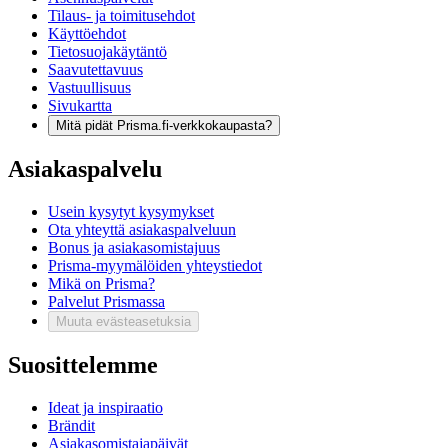
Tilaus- ja toimitusehdot
Käyttöehdot
Tietosuojakäytäntö
Saavutettavuus
Vastuullisuus
Sivukartta
Mitä pidät Prisma.fi-verkkokaupasta?
Asiakaspalvelu
Usein kysytyt kysymykset
Ota yhteyttä asiakaspalveluun
Bonus ja asiakasomistajuus
Prisma-myymälöiden yhteystiedot
Mikä on Prisma?
Palvelut Prismassa
Muuta evästeasetuksia
Suosittelemme
Ideat ja inspiraatio
Brändit
Asiakasomistajapäivät