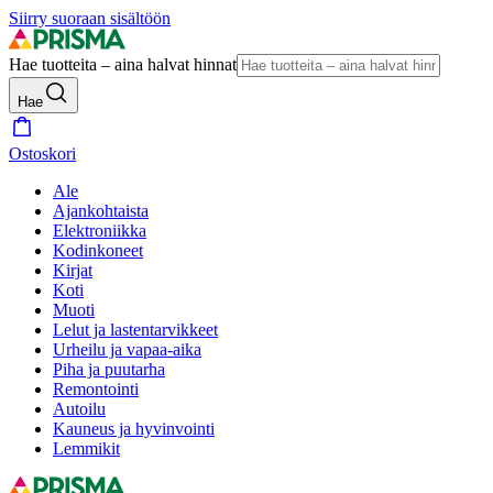
Siirry suoraan sisältöön
Hae tuotteita – aina halvat hinnat
Hae
Ostoskori
Ale
Ajankohtaista
Elektroniikka
Kodinkoneet
Kirjat
Koti
Muoti
Lelut ja lastentarvikkeet
Urheilu ja vapaa-aika
Piha ja puutarha
Remontointi
Autoilu
Kauneus ja hyvinvointi
Lemmikit