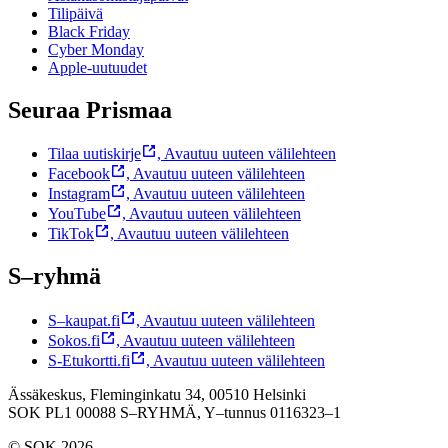
Tilipäivä
Black Friday
Cyber Monday
Apple-uutuudet
Seuraa Prismaa
Tilaa uutiskirje
,
Avautuu uuteen välilehteen
Facebook
,
Avautuu uuteen välilehteen
Instagram
,
Avautuu uuteen välilehteen
YouTube
,
Avautuu uuteen välilehteen
TikTok
,
Avautuu uuteen välilehteen
S–ryhmä
S–kaupat.fi
,
Avautuu uuteen välilehteen
Sokos.fi
,
Avautuu uuteen välilehteen
S-Etukortti.fi
,
Avautuu uuteen välilehteen
Ässäkeskus, Fleminginkatu 34, 00510 Helsinki
SOK PL1 00088 S–RYHMÄ,
Y–tunnus 0116323–1
© SOK 2026