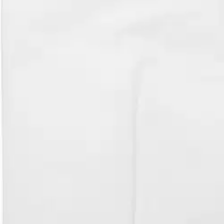
Verkkokauppa
Ohjeet
Ensitilaajan pikaopas
Myymälänouto
Palautukset
Reklamaatio
Takuu ja huolto
Toimitustavat
Maksutavat
Asennuspalvelut
Tilaus- ja toimitusehdot
Käyttöehdot
Tietosuojakäytäntö
Saavutettavuus
Vastuullisuus
Sivukartta
Mitä pidät Prisma.fi-verkkokaupasta?
Asiakaspalvelu
Usein kysytyt kysymykset