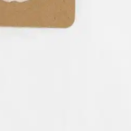
stin pakettiautomaattiin tai palvelupisteesee