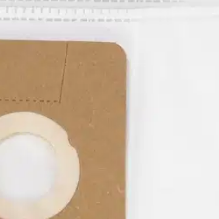
iset imurit 215/515/503/NRG 5 k