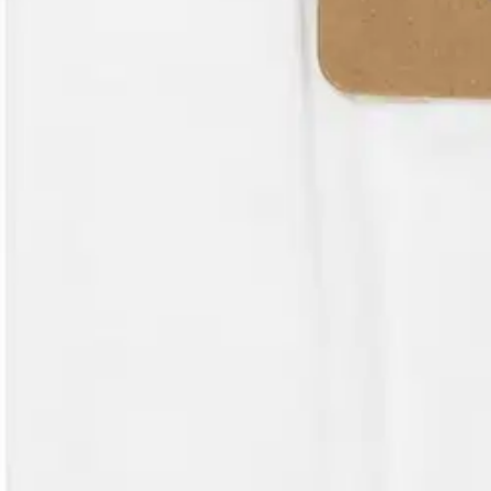
Valitse toimitustapa
Nouto myymälästä
Toimitus
Ilmainen
Kotiin tai noutopisteeseen
Alk. 0 €
Siirry valitsemaan myymälä
Ilmainen toimitus yli 100 €:n tilauksille Po
Etu ei koske Suuri‑lisäpalvelulla toimitettavia tuotteita.
Tarkista myymäläsaatavuus
Tuotekuvaus