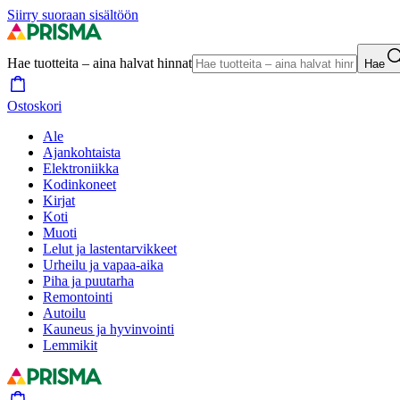
Siirry suoraan sisältöön
Hae tuotteita – aina halvat hinnat
Hae
Ostoskori
Ale
Ajankohtaista
Elektroniikka
Kodinkoneet
Kirjat
Koti
Muoti
Lelut ja lastentarvikkeet
Urheilu ja vapaa-aika
Piha ja puutarha
Remontointi
Autoilu
Kauneus ja hyvinvointi
Lemmikit