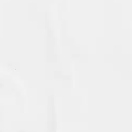
 Soveltuu Clen imureihin 1-moottorilla. Sisältää 5 kpl mikrokuitupusseja
oisi muuten parantaa, anna palautetta.