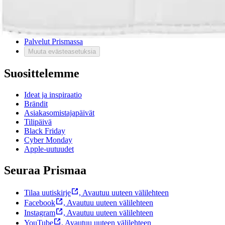
Ota yhteyttä asiakaspalveluun
Bonus ja asiakasomistajuus
Prisma-myymälöiden yhteystiedot
Mikä on Prisma?
Palvelut Prismassa
Muuta evästeasetuksia
Suosittelemme
Ideat ja inspiraatio
Brändit
Asiakasomistajapäivät
Tilipäivä
Black Friday
Cyber Monday
Apple-uutuudet
Seuraa Prismaa
Tilaa uutiskirje
,
Avautuu uuteen välilehteen
Facebook
,
Avautuu uuteen välilehteen
Instagram
,
Avautuu uuteen välilehteen
YouTube
,
Avautuu uuteen välilehteen