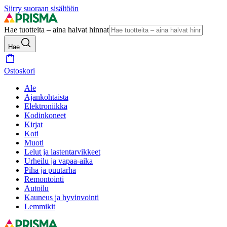
Siirry suoraan sisältöön
Hae tuotteita – aina halvat hinnat
Hae
Ostoskori
Ale
Ajankohtaista
Elektroniikka
Kodinkoneet
Kirjat
Koti
Muoti
Lelut ja lastentarvikkeet
Urheilu ja vapaa-aika
Piha ja puutarha
Remontointi
Autoilu
Kauneus ja hyvinvointi
Lemmikit