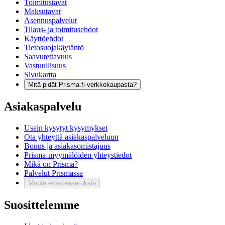
Toimitustavat
Maksutavat
Asennuspalvelut
Tilaus- ja toimitusehdot
Käyttöehdot
Tietosuojakäytäntö
Saavutettavuus
Vastuullisuus
Sivukartta
Mitä pidät Prisma.fi-verkkokaupasta?
Asiakaspalvelu
Usein kysytyt kysymykset
Ota yhteyttä asiakaspalveluun
Bonus ja asiakasomistajuus
Prisma-myymälöiden yhteystiedot
Mikä on Prisma?
Palvelut Prismassa
Muuta evästeasetuksia
Suosittelemme