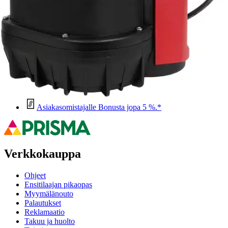
Oletko tyytyväinen tuotetietoihin?
Ovatko tuotetiedot riittävät? Jos tuotetiedoissa on puutteita tai niitä
voisi muuten parantaa, anna palautetta.
Anna palautetta
,
Avautuu uuteen välilehteen
Ilmainen palautus 30 päivää.*
Nouto myymälästä ilman toimituskuluja.
Asiakasomistajalle Bonusta jopa 5 %.*
Verkkokauppa
Ohjeet
Ensitilaajan pikaopas
Myymälänouto
Palautukset
Reklamaatio
Takuu ja huolto