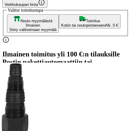
Verkkokaupan hinta
Valitse toimitustapa
Nouto myymälästä
Toimitus
Ilmainen
Kotiin tai noutopisteeseen
Alk. 0 €
Siirry valitsemaan myymälä
Ilmainen toimitus yli 100 €:n tilauksille
Postin pakettiautomaattiin tai
palvelupisteeseen!
Etu ei koske Suuri‑lisäpalvelulla toimitettavia tuotteita.
Tarkista myymäläsaatavuus