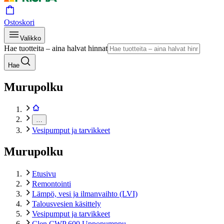
Ostoskori
Valikko
Hae tuotteita – aina halvat hinnat
Hae
Murupolku
…
Vesipumput ja tarvikkeet
Murupolku
Etusivu
Remontointi
Lämpö, vesi ja ilmanvaihto (LVI)
Talousvesien käsittely
Vesipumput ja tarvikkeet
Clen CWP 600 Uppopumppu