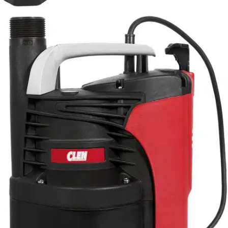
Tuotekuvaus
Tehokas pumppu puhtaalle vedelle sisäänrakennetulla
pintakatkaisijalla. CWP soveltuu erityisen hyvin ahtaisiin kaivoihin
aina 23 x 23 cm saakka. Lisäksi malli on paikallaan, kun halutaan
pinta mahdollisimman kuivaksi pelkällä pumpulla. Pinnalle jää vain
2-3 mm vettä ja pumppu käynnistyy kun vettä on pinnassa 10-15
cm. Kaikki CLEN-pumput on valmistettu silmälläpitäen jatkuvaa
käyttöä. Materiaalivalinnat, parhaat osat, modernit
valmistusmenetelmät ja tinkimätön laaduntarkkailu varmistavat
pumppujen ensiluokkaisen laadun ja ainutlaatuisen
käyttövarmuuden.
Ominaisuudet