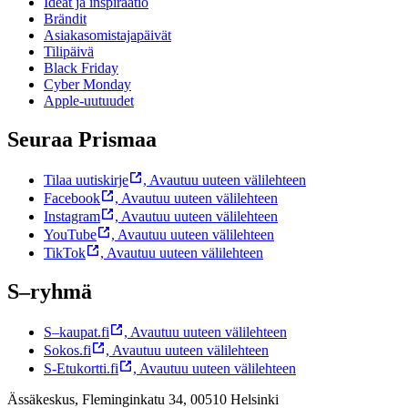
Ideat ja inspiraatio
Brändit
Asiakasomistajapäivät
Tilipäivä
Black Friday
Cyber Monday
Apple-uutuudet
Seuraa Prismaa
Tilaa uutiskirje
,
Avautuu uuteen välilehteen
Facebook
,
Avautuu uuteen välilehteen
Instagram
,
Avautuu uuteen välilehteen
YouTube
,
Avautuu uuteen välilehteen
TikTok
,
Avautuu uuteen välilehteen
S–ryhmä
S–kaupat.fi
,
Avautuu uuteen välilehteen
Sokos.fi
,
Avautuu uuteen välilehteen
S-Etukortti.fi
,
Avautuu uuteen välilehteen
Ässäkeskus, Fleminginkatu 34, 00510 Helsinki