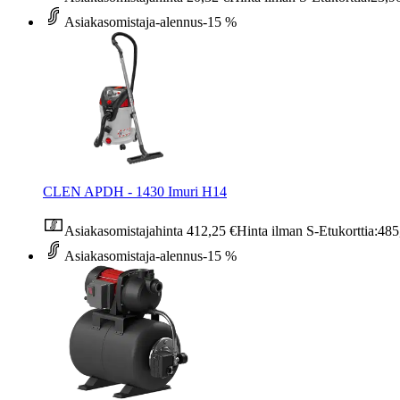
Asiakasomistaja-alennus
-15 %
CLEN APDH - 1430 Imuri H14
Asiakasomistajahinta
412,25 €
Hinta ilman S-Etukorttia:
485
Asiakasomistaja-alennus
-15 %