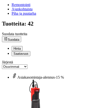
Remontointi
Ajankohtaista
Piha ja puutarha
Tuotteita: 42
Suodata tuotteita
Suodata
Hinta
Saatavuus
Järjestä
Asiakasomistaja-alennus
-15 %