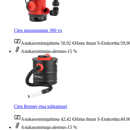
Clen uppopumppu 390 vx
Asiakasomistajahinta
50,92 €
Hinta ilman S-Etukorttia:
59,9
Asiakasomistaja-alennus
-15 %
Clen Bremer etna tuhkaimuri
Asiakasomistajahinta
42,42 €
Hinta ilman S-Etukorttia:
49,9
Asiakasomistaja-alennus
-15 %