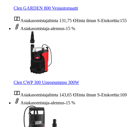
Clen GARDEN 800 Vesiautomaatti
Asiakasomistajahinta
131,75 €
Hinta ilman S-Etukorttia:
155
Asiakasomistaja-alennus
-15 %
Clen CWP 300 Uppopumppu 300W
Asiakasomistajahinta
143,65 €
Hinta ilman S-Etukorttia:
169
Asiakasomistaja-alennus
-15 %