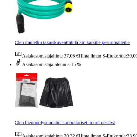
Clen imuletku takaiskuventtiilillä 3m kaikille pesurimalleille
Asiakasomistajahinta
37,05 €
Hinta ilman S-Etukorttia:
39,0
Asiakasomistaja-alennus
-15 %
Clen hienopölysuodatin 1-moottoriset imurit pestävä
Asiakasomistajahinta
20,32 €
Hinta ilman S-Etukorttia:
23,9