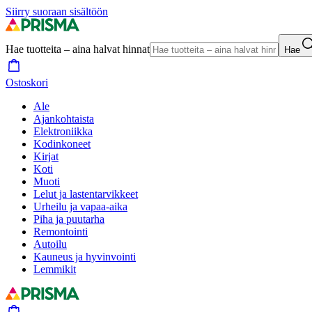
Siirry suoraan sisältöön
Hae tuotteita – aina halvat hinnat
Hae
Ostoskori
Ale
Ajankohtaista
Elektroniikka
Kodinkoneet
Kirjat
Koti
Muoti
Lelut ja lastentarvikkeet
Urheilu ja vapaa-aika
Piha ja puutarha
Remontointi
Autoilu
Kauneus ja hyvinvointi
Lemmikit