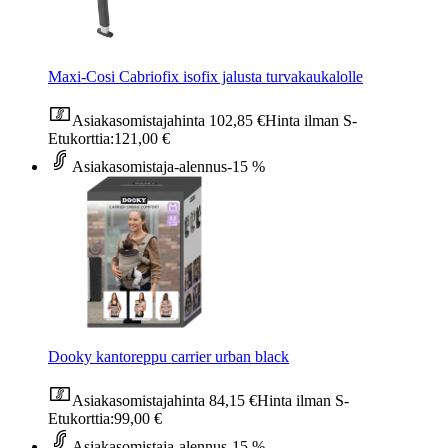
Maxi-Cosi Cabriofix isofix jalusta turvakaukalolle
Asiakasomistajahinta
102,85 €
Hinta ilman S-
Etukorttia:
121,00 €
Asiakasomistaja-alennus
-15 %
Dooky kantoreppu carrier urban black
Asiakasomistajahinta
84,15 €
Hinta ilman S-
Etukorttia:
99,00 €
Asiakasomistaja-alennus
-15 %