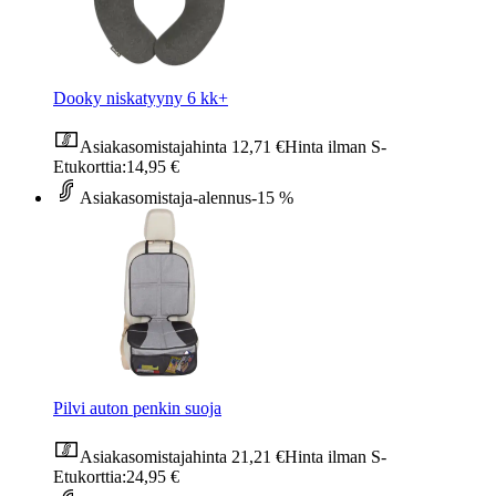
Dooky niskatyyny 6 kk+
Asiakasomistajahinta
12,71 €
Hinta ilman S-
Etukorttia:
14,95 €
Asiakasomistaja-alennus
-15 %
Pilvi auton penkin suoja
Asiakasomistajahinta
21,21 €
Hinta ilman S-
Etukorttia:
24,95 €