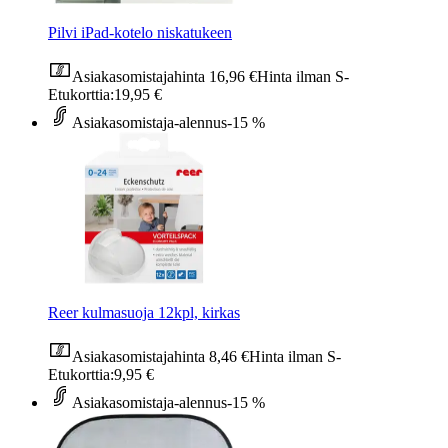
Pilvi iPad-kotelo niskatukeen
Asiakasomistajahinta
16,96 €
Hinta ilman S-
Etukorttia:
19,95 €
Asiakasomistaja-alennus
-15 %
Reer kulmasuoja 12kpl, kirkas
Asiakasomistajahinta
8,46 €
Hinta ilman S-
Etukorttia:
9,95 €
Asiakasomistaja-alennus
-15 %