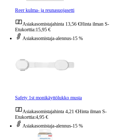
Reer kulma- ja reunasuojasetti
Asiakasomistajahinta
13,56 €
Hinta ilman S-
Etukorttia:
15,95 €
Asiakasomistaja-alennus
-15 %
Safety 1st monikäyttölukko musta
Asiakasomistajahinta
4,21 €
Hinta ilman S-
Etukorttia:
4,95 €
Asiakasomistaja-alennus
-15 %