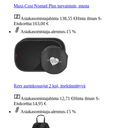
Maxi-Cosi Nomad Plus turvaistuin, musta
Asiakasomistajahinta
138,55 €
Hinta ilman S-
Etukorttia:
163,00 €
Asiakasomistaja-alennus
-15 %
Reer aurinkosuojat 2 kpl, itsekiinnittyvä
Asiakasomistajahinta
12,71 €
Hinta ilman S-
Etukorttia:
14,95 €
Asiakasomistaja-alennus
-15 %