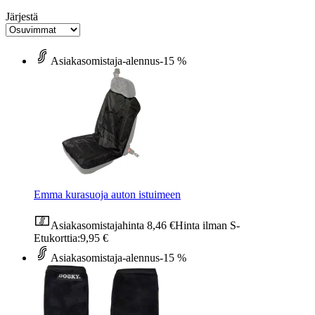
Järjestä
Asiakasomistaja-alennus
-15 %
Emma kurasuoja auton istuimeen
Asiakasomistajahinta
8,46 €
Hinta ilman S-
Etukorttia:
9,95 €
Asiakasomistaja-alennus
-15 %