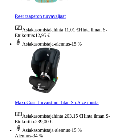
Reer taaperon turvavaljaat
Asiakasomistajahinta
11,01 €
Hinta ilman S-
Etukorttia:
12,95 €
Asiakasomistaja-alennus
-15 %
Maxi-Cosi Turvaistuin Titan S i-Size musta
Asiakasomistajahinta
203,15 €
Hinta ilman S-
Etukorttia:
239,00 €
Asiakasomistaja-alennus
-15 %
Alennus
-34 %