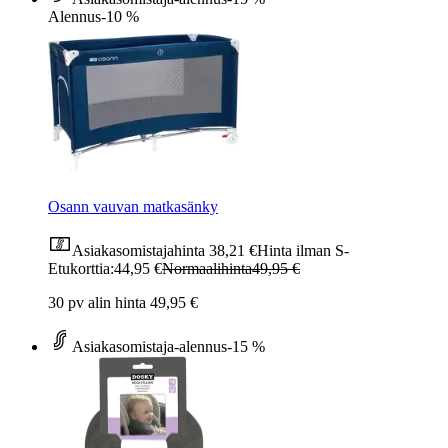
Alennus
-10 %
Osann vauvan matkasänky
Asiakasomistajahinta
38,21 €
Hinta ilman S-
Etukorttia:
44,95 €
Normaalihinta
49,95 €
30 pv alin hinta 49,95 €
Asiakasomistaja-alennus
-15 %