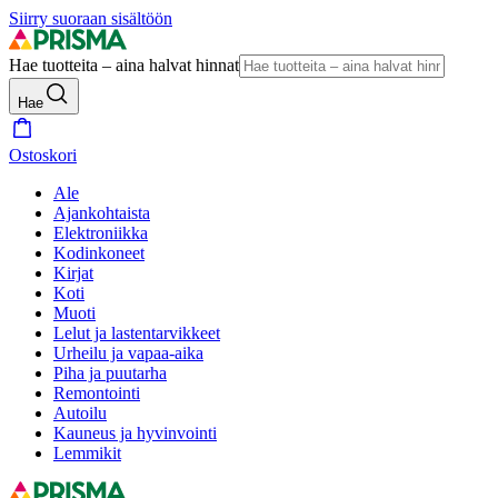
Siirry suoraan sisältöön
Hae tuotteita – aina halvat hinnat
Hae
Ostoskori
Ale
Ajankohtaista
Elektroniikka
Kodinkoneet
Kirjat
Koti
Muoti
Lelut ja lastentarvikkeet
Urheilu ja vapaa-aika
Piha ja puutarha
Remontointi
Autoilu
Kauneus ja hyvinvointi
Lemmikit