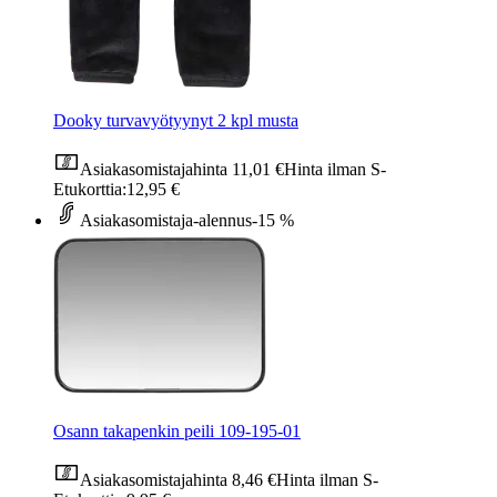
Dooky turvavyötyynyt 2 kpl musta
Asiakasomistajahinta
11,01 €
Hinta ilman S-
Etukorttia:
12,95 €
Asiakasomistaja-alennus
-15 %
Osann takapenkin peili 109-195-01
Asiakasomistajahinta
8,46 €
Hinta ilman S-