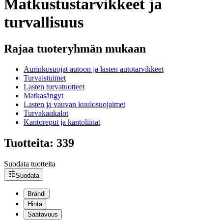
Matkustustarvikkeet ja
turvallisuus
Rajaa tuoteryhmän mukaan
Aurinkosuojat autoon ja lasten autotarvikkeet
Turvaistuimet
Lasten turvatuotteet
Matkasängyt
Lasten ja vauvan kuulosuojaimet
Turvakaukalot
Kantoreput ja kantoliinat
Tuotteita: 339
Suodata tuotteita
Suodata
Brändi
Hinta
Saatavuus