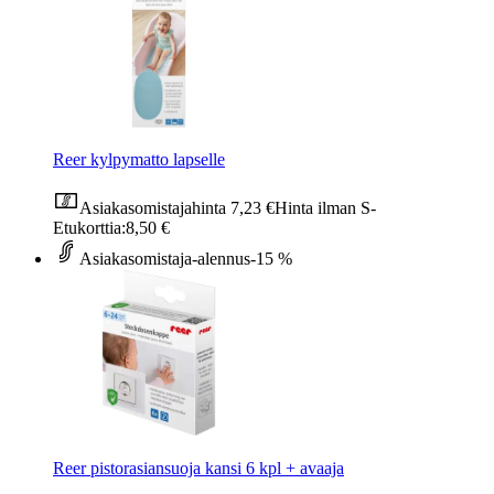
Reer kylpymatto lapselle
Asiakasomistajahinta
7,23 €
Hinta ilman S-
Etukorttia:
8,50 €
Asiakasomistaja-alennus
-15 %
Reer pistorasiansuoja kansi 6 kpl + avaaja