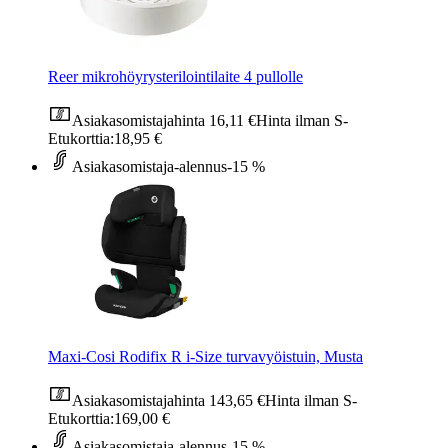
Reer mikrohöyrysterilointilaite 4 pullolle
Asiakasomistajahinta
16,11 €
Hinta ilman S-
Etukorttia:
18,95 €
Asiakasomistaja-alennus
-15 %
Maxi-Cosi Rodifix R i-Size turvavyöistuin, Musta
Asiakasomistajahinta
143,65 €
Hinta ilman S-
Etukorttia:
169,00 €
Asiakasomistaja-alennus
-15 %