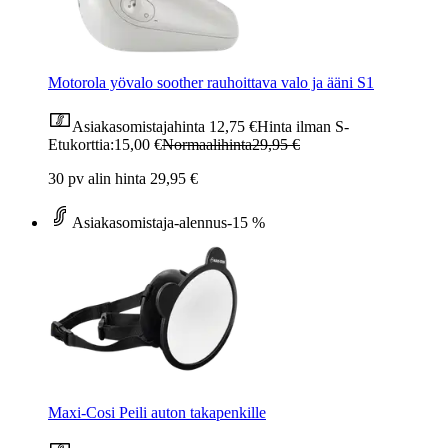
Motorola yövalo soother rauhoittava valo ja ääni S1
Asiakasomistajahinta
12,75 €
Hinta ilman S-
Etukorttia:
15,00 €
Normaalihinta
29,95 €
30 pv alin hinta 29,95 €
Asiakasomistaja-alennus
-15 %
Maxi-Cosi Peili auton takapenkille