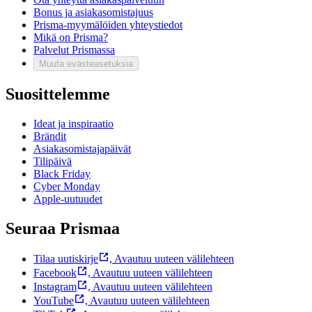
Bonus ja asiakasomistajuus
Prisma-myymälöiden yhteystiedot
Mikä on Prisma?
Palvelut Prismassa
Muuta evästeasetuksia
Suosittelemme
Ideat ja inspiraatio
Brändit
Asiakasomistajapäivät
Tilipäivä
Black Friday
Cyber Monday
Apple-uutuudet
Seuraa Prismaa
Tilaa uutiskirje
,
Avautuu uuteen välilehteen
Facebook
,
Avautuu uuteen välilehteen
Instagram
,
Avautuu uuteen välilehteen
YouTube
,
Avautuu uuteen välilehteen