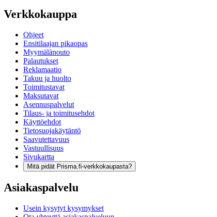
Verkkokauppa
Ohjeet
Ensitilaajan pikaopas
Myymälänouto
Palautukset
Reklamaatio
Takuu ja huolto
Toimitustavat
Maksutavat
Asennuspalvelut
Tilaus- ja toimitusehdot
Käyttöehdot
Tietosuojakäytäntö
Saavutettavuus
Vastuullisuus
Sivukartta
Mitä pidät Prisma.fi-verkkokaupasta?
Asiakaspalvelu
Usein kysytyt kysymykset
Ota yhteyttä asiakaspalveluun