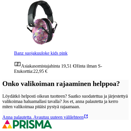
Banz suojakuuloke kids pink
Asiakasomistajahinta
19,51 €
Hinta ilman S-
Etukorttia:
22,95 €
Onko valikoiman rajaaminen helppoa?
Löydätkö helposti oikean tuotteen? Saatko suodatettua ja järjestettyä
valikoimaa haluamallasi tavalla? Jos et, anna palautetta ja kerro
miten valikoimaa pitäisi pystyä rajaamaan.
Anna palautetta
,
Avautuu uuteen välilehteen