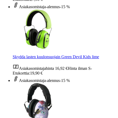
Asiakasomistaja-alennus
-15 %
Skydda lasten kuulonsuojain Green Devil Kids lime
Asiakasomistajahinta
16,92 €
Hinta ilman S-
Etukorttia:
19,90 €
Asiakasomistaja-alennus
-15 %