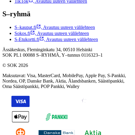
TikTok
,
Avautuu uuteen välilehteen
S–ryhmä
S–kaupat.fi
,
Avautuu uuteen välilehteen
Sokos.fi
,
Avautuu uuteen välilehteen
S-Etukortti.fi
,
Avautuu uuteen välilehteen
Ässäkeskus, Fleminginkatu 34, 00510 Helsinki
SOK PL1 00088 S–RYHMÄ,
Y–tunnus 0116323–1
© SOK 2026
Maksutavat
:
Visa, MasterCard, MobilePay, Apple Pay, S-Pankki,
Nordea, OP, Danske Bank, Aktia, Ålandsbanken, Säästöpankki,
Oma Säästöpankki, POP Pankki, Walley