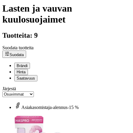
Lasten ja vauvan
kuulosuojaimet
Tuotteita: 9
Suodata tuotteita
Suodata
Brändi
Hinta
Saatavuus
Järjestä
Asiakasomistaja-alennus
-15 %