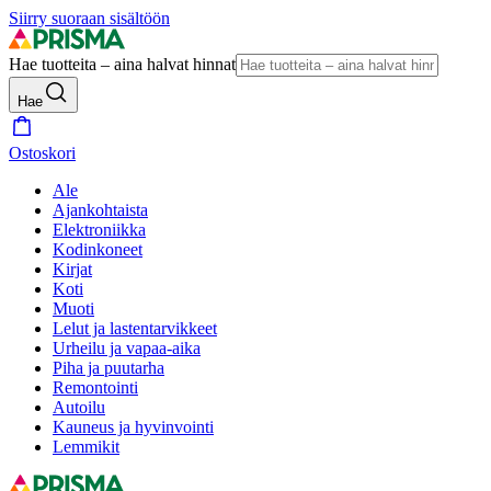
Siirry suoraan sisältöön
Hae tuotteita – aina halvat hinnat
Hae
Ostoskori
Ale
Ajankohtaista
Elektroniikka
Kodinkoneet
Kirjat
Koti
Muoti
Lelut ja lastentarvikkeet
Urheilu ja vapaa-aika
Piha ja puutarha
Remontointi
Autoilu
Kauneus ja hyvinvointi
Lemmikit