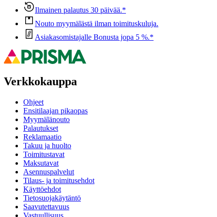
Ilmainen palautus 30 päivää.*
Nouto myymälästä ilman toimituskuluja.
Asiakasomistajalle Bonusta jopa 5 %.*
Verkkokauppa
Ohjeet
Ensitilaajan pikaopas
Myymälänouto
Palautukset
Reklamaatio
Takuu ja huolto
Toimitustavat
Maksutavat
Asennuspalvelut
Tilaus- ja toimitusehdot
Käyttöehdot
Tietosuojakäytäntö
Saavutettavuus
Vastuullisuus