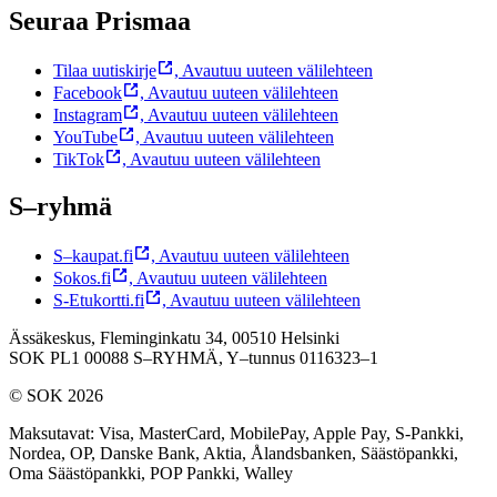
Seuraa Prismaa
Tilaa uutiskirje
,
Avautuu uuteen välilehteen
Facebook
,
Avautuu uuteen välilehteen
Instagram
,
Avautuu uuteen välilehteen
YouTube
,
Avautuu uuteen välilehteen
TikTok
,
Avautuu uuteen välilehteen
S–ryhmä
S–kaupat.fi
,
Avautuu uuteen välilehteen
Sokos.fi
,
Avautuu uuteen välilehteen
S-Etukortti.fi
,
Avautuu uuteen välilehteen
Ässäkeskus, Fleminginkatu 34, 00510 Helsinki
SOK PL1 00088 S–RYHMÄ,
Y–tunnus 0116323–1
© SOK 2026
Maksutavat
:
Visa, MasterCard, MobilePay, Apple Pay, S-Pankki,
Nordea, OP, Danske Bank, Aktia, Ålandsbanken, Säästöpankki,
Oma Säästöpankki, POP Pankki, Walley