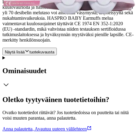
lasta kuulovaurioilta. Yli 85 desibelin melutasot voivat aiheuttaa
kuulovaurioita ja häiriöitä verenkierron ja hermoston toiminnassa. Jo
yli 70 desibelin melutaso voi aiheuttaa väsymystä, ärtyneisyyttä sekä
nukahtamisvaikeuksia. HASPRO BABY Earmuffs melua
vaimentavat kuulosuojaimet täyttävät CE 1974 EN 352-1:2020
(EU) -standardin, mikä vahvistaa niiden testauksen sertifioidussa
tutkimuslaitoksessa ja hyväksynnän myytäväksi pienille lapsille. CE-
merkitty henkilönsuojain.
Näytä lisää
tuotekuvausta
Ominaisuudet
Oletko tyytyväinen tuotetietoihin?
Ovatko tuotetiedot riittävät? Jos tuotetiedoissa on puutteita tai niitä
voisi muuten parantaa, anna palautetta.
Anna palautetta
,
Avautuu uuteen välilehteen