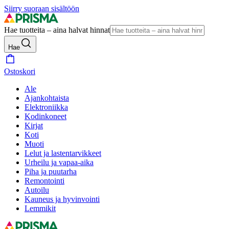
Siirry suoraan sisältöön
Hae tuotteita – aina halvat hinnat
Hae
Ostoskori
Ale
Ajankohtaista
Elektroniikka
Kodinkoneet
Kirjat
Koti
Muoti
Lelut ja lastentarvikkeet
Urheilu ja vapaa-aika
Piha ja puutarha
Remontointi
Autoilu
Kauneus ja hyvinvointi
Lemmikit