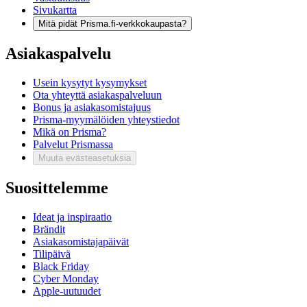
Sivukartta
Mitä pidät Prisma.fi-verkkokaupasta?
Asiakaspalvelu
Usein kysytyt kysymykset
Ota yhteyttä asiakaspalveluun
Bonus ja asiakasomistajuus
Prisma-myymälöiden yhteystiedot
Mikä on Prisma?
Palvelut Prismassa
Muuta evästeasetuksia
Suosittelemme
Ideat ja inspiraatio
Brändit
Asiakasomistajapäivät
Tilipäivä
Black Friday
Cyber Monday
Apple-uutuudet