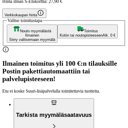
Hinta ilman S-Etukorttia:
27,90 €
Verkkokaupan hinta
Valitse toimitustapa
Nouto myymälästä
Toimitus
Ilmainen
Kotiin tai noutopisteeseen
Alk. 0 €
Siirry valitsemaan myymälä
Ilmainen toimitus yli 100 €:n tilauksille
Postin pakettiautomaattiin tai
palvelupisteeseen!
Etu ei koske Suuri‑lisäpalvelulla toimitettavia tuotteita.
Tarkista myymäläsaatavuus