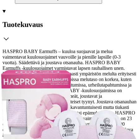
Tuotekuvaus
HASPRO BABY Earmuffs – kuuloa suojaavat ja melua
vaimentavat kuulosuojaimet vauvoille ja pienille lapsille (0-3
vuotta). Säädettävä ja joustava otsanauha. HASPRO BABY
Earmuffs -kuulosuojaimet varmistavat lapsen rauhallisen unen.
Lisäksi ne suojaavat lastasi tehokkaasti ympäristön melulta erityisesti
lentomatkan aikana tai paikoissa, joissa melutaso on korkea, kuten
esimerkiksi konserteissa, ulkotapahtumissa, urheilutapahtumissa ja
ilotulitusnäytöksissä.
HASPRO BABY -kuulosuojaimissa on
tehokkaasti melua vähentävät pehmeät, joustavat ja
hypoallergeeniset vaahtomuovitäytteiset tyynyt. Joustava otsanauhan
ansiosta kuulosuojaimet istuvat mukavantuntuisesti mutta tiukasti
lapsen päässä eivätkä aiheuta painetta tai epämukavuutta. HASPRO
BABY Earmuffs -kuulosuojainten melunvaimennusluokitus on 23
dB. Tämä tarkoittaa, että tilanteessa, jossa ympäristö tuottaa 90
desibelin melua (esim. ruohonleikkurin ääni), lapsesi korviin tuleva
ääni vähenee kuulosuojainten ansiosta 67 desibeliin. Tämä suojaa