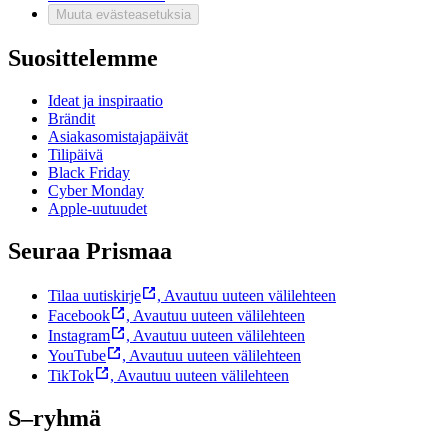
Muuta evästeasetuksia
Suosittelemme
Ideat ja inspiraatio
Brändit
Asiakasomistajapäivät
Tilipäivä
Black Friday
Cyber Monday
Apple-uutuudet
Seuraa Prismaa
Tilaa uutiskirje
,
Avautuu uuteen välilehteen
Facebook
,
Avautuu uuteen välilehteen
Instagram
,
Avautuu uuteen välilehteen
YouTube
,
Avautuu uuteen välilehteen
TikTok
,
Avautuu uuteen välilehteen
S–ryhmä