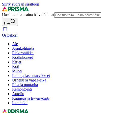
Siirry suoraan sisältöön
Hae tuotteita – aina halvat hinnat
Hae
Ostoskori
Ale
Ajankohtaista
Elektroniikka
Kodinkoneet
Kirjat
Koti
Muoti
Lelut ja lastentarvikkeet
Urheilu ja vapaa-aika
Piha ja puutarha
Remontointi
Autoilu
Kauneus ja hyvinvointi
Lemmikit