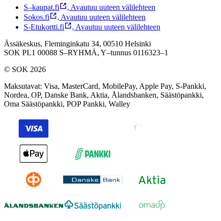
S–kaupat.fi
,
Avautuu uuteen välilehteen
Sokos.fi
,
Avautuu uuteen välilehteen
S-Etukortti.fi
,
Avautuu uuteen välilehteen
Ässäkeskus, Fleminginkatu 34, 00510 Helsinki
SOK PL1 00088 S–RYHMÄ,
Y–tunnus 0116323–1
© SOK 2026
Maksutavat
:
Visa, MasterCard, MobilePay, Apple Pay, S-Pankki,
Nordea, OP, Danske Bank, Aktia, Ålandsbanken, Säästöpankki,
Oma Säästöpankki, POP Pankki, Walley