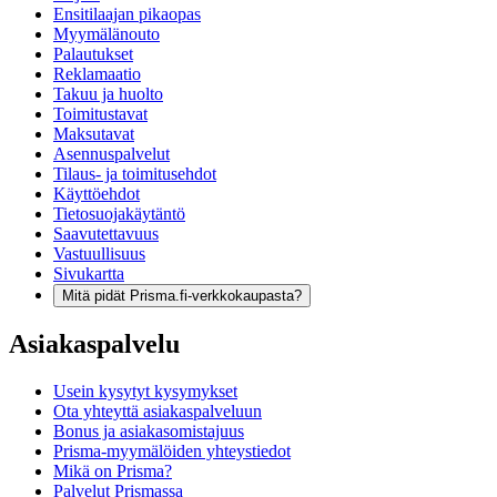
Ensitilaajan pikaopas
Myymälänouto
Palautukset
Reklamaatio
Takuu ja huolto
Toimitustavat
Maksutavat
Asennuspalvelut
Tilaus- ja toimitusehdot
Käyttöehdot
Tietosuojakäytäntö
Saavutettavuus
Vastuullisuus
Sivukartta
Mitä pidät Prisma.fi-verkkokaupasta?
Asiakaspalvelu
Usein kysytyt kysymykset
Ota yhteyttä asiakaspalveluun
Bonus ja asiakasomistajuus
Prisma-myymälöiden yhteystiedot
Mikä on Prisma?
Palvelut Prismassa