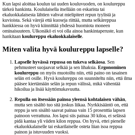
Kun lapsi aloittaa koulun tai uuden kouluvuoden, on koulureppu
tärkeä hankinta. Koululaisella itsellään on eskarista tai
ekaluokkalaisesta lähtien vahvat mielipiteet repun tyylistä ja
kuvioista. Sekä värejä että kuoseja riittää, mutta selkäreppua
hankkiessa on hyvä kiinnittää yhdessä huomiota moneen
ominaisuuteen. Ulkonäkö ei voi olla ainoa hankintaperuste, kun
hankitaan
koulureppu ekaluokkalaiselle
.
Miten valita hyvä koulureppu lapselle?
Lapselle hyvässä repussa on tukeva selkäosa
. Sen
pehmusteet suojaavat selkää ja sen lihaksia.
Ergonominen
koulureppu
on myös muotoiltu niin, että paino on tasainen
selän eri osille. Hyvä koulureppu on suunniteltu niin, että ilma
pääsee kiertämään selän ja repun välissä, mikä vähentää
hikoilua ja lisää käyttömukavuutta.
Repulla on itsessään painoa yleensä kohtalaisen vähän
,
mutta sen sisältö tuo sitä joskus liikaa. Nyrkkisääntö on, että
reppu ja sen sisältö saavat painaa vain 15 prosenttia lapsen
painoon verrattuna. Jos lapsi siis painaa 30 kiloa, ei selässä
pidä kantaa yli viiden kilon reppua. On hyvä, ettei pienelle
ekaluokkalaiselle tai eskarilaiselle osteta liian isoa reppua
painon ja istuvuuden vuoksi.