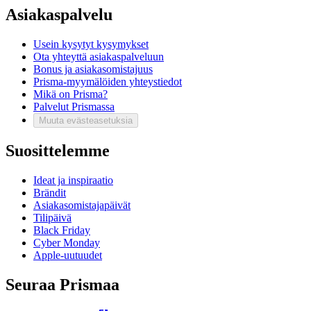
Asiakaspalvelu
Usein kysytyt kysymykset
Ota yhteyttä asiakaspalveluun
Bonus ja asiakasomistajuus
Prisma-myymälöiden yhteystiedot
Mikä on Prisma?
Palvelut Prismassa
Muuta evästeasetuksia
Suosittelemme
Ideat ja inspiraatio
Brändit
Asiakasomistajapäivät
Tilipäivä
Black Friday
Cyber Monday
Apple-uutuudet
Seuraa Prismaa