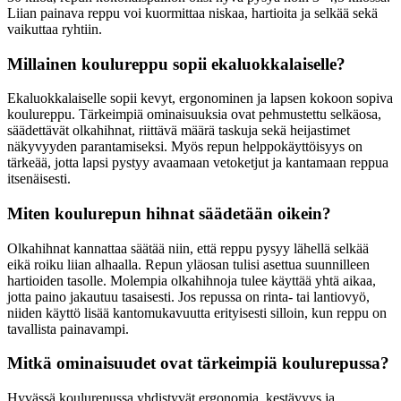
Liian painava reppu voi kuormittaa niskaa, hartioita ja selkää sekä
vaikuttaa ryhtiin.
Millainen koulureppu sopii ekaluokkalaiselle?
Ekaluokkalaiselle sopii kevyt, ergonominen ja lapsen kokoon sopiva
koulureppu. Tärkeimpiä ominaisuuksia ovat pehmustettu selkäosa,
säädettävät olkahihnat, riittävä määrä taskuja sekä heijastimet
näkyvyyden parantamiseksi. Myös repun helppokäyttöisyys on
tärkeää, jotta lapsi pystyy avaamaan vetoketjut ja kantamaan reppua
itsenäisesti.
Miten koulurepun hihnat säädetään oikein?
Olkahihnat kannattaa säätää niin, että reppu pysyy lähellä selkää
eikä roiku liian alhaalla. Repun yläosan tulisi asettua suunnilleen
hartioiden tasolle. Molempia olkahihnoja tulee käyttää yhtä aikaa,
jotta paino jakautuu tasaisesti. Jos repussa on rinta- tai lantiovyö,
niiden käyttö lisää kantomukavuutta erityisesti silloin, kun reppu on
tavallista painavampi.
Mitkä ominaisuudet ovat tärkeimpiä koulurepussa?
Hyvässä koulurepussa yhdistyvät ergonomia, kestävyys ja