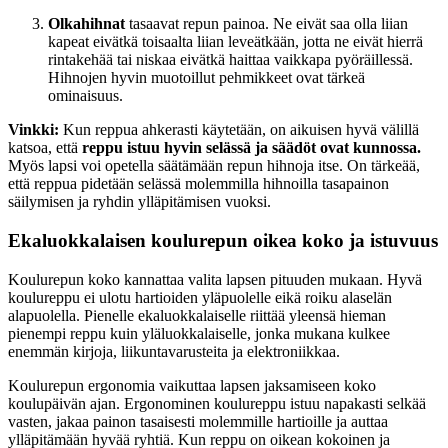
Olkahihnat
tasaavat repun painoa. Ne eivät saa olla liian
kapeat eivätkä toisaalta liian leveätkään, jotta ne eivät hierrä
rintakehää tai niskaa eivätkä haittaa vaikkapa pyöräillessä.
Hihnojen hyvin muotoillut pehmikkeet ovat tärkeä
ominaisuus.
Vinkki:
Kun reppua ahkerasti käytetään, on aikuisen hyvä välillä
katsoa, että
reppu istuu hyvin selässä ja säädöt ovat kunnossa.
Myös lapsi voi opetella säätämään repun hihnoja itse. On tärkeää,
että reppua pidetään selässä molemmilla hihnoilla tasapainon
säilymisen ja ryhdin ylläpitämisen vuoksi.
Ekaluokkalaisen koulurepun oikea koko ja istuvuus
Koulurepun koko kannattaa valita lapsen pituuden mukaan. Hyvä
koulureppu ei ulotu hartioiden yläpuolelle eikä roiku alaselän
alapuolella. Pienelle ekaluokkalaiselle riittää yleensä hieman
pienempi reppu kuin yläluokkalaiselle, jonka mukana kulkee
enemmän kirjoja, liikuntavarusteita ja elektroniikkaa.
Koulurepun ergonomia vaikuttaa lapsen jaksamiseen koko
koulupäivän ajan. Ergonominen koulureppu istuu napakasti selkää
vasten, jakaa painon tasaisesti molemmille hartioille ja auttaa
ylläpitämään hyvää ryhtiä. Kun reppu on oikean kokoinen ja