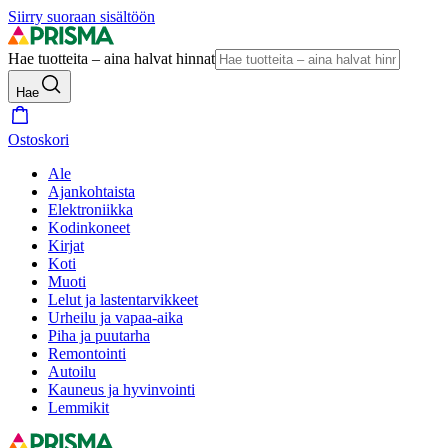
Siirry suoraan sisältöön
Hae tuotteita – aina halvat hinnat
Hae
Ostoskori
Ale
Ajankohtaista
Elektroniikka
Kodinkoneet
Kirjat
Koti
Muoti
Lelut ja lastentarvikkeet
Urheilu ja vapaa-aika
Piha ja puutarha
Remontointi
Autoilu
Kauneus ja hyvinvointi
Lemmikit