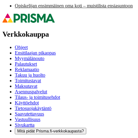
Opiskelijan ensimmäinen oma koti – muistilista ensiasuntoon
Verkkokauppa
Ohjeet
Ensitilaajan pikaopas
Myymälänouto
Palautukset
Reklamaatio
Takuu ja huolto
Toimitustavat
Maksutavat
Asennuspalvelut
Tilaus- ja toimitusehdot
Käyttöehdot
Tietosuojakäytäntö
Saavutettavuus
Vastuullisuus
Sivukartta
Mitä pidät Prisma.fi-verkkokaupasta?