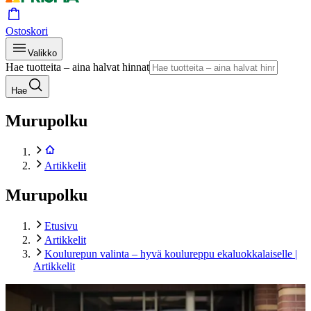
Ostoskori
Valikko
Hae tuotteita – aina halvat hinnat
Hae
Murupolku
Artikkelit
Murupolku
Etusivu
Artikkelit
Koulurepun valinta – hyvä koulureppu ekaluokkalaiselle |
Artikkelit