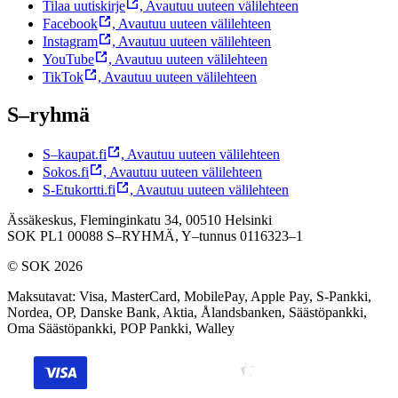
Tilaa uutiskirje
,
Avautuu uuteen välilehteen
Facebook
,
Avautuu uuteen välilehteen
Instagram
,
Avautuu uuteen välilehteen
YouTube
,
Avautuu uuteen välilehteen
TikTok
,
Avautuu uuteen välilehteen
S–ryhmä
S–kaupat.fi
,
Avautuu uuteen välilehteen
Sokos.fi
,
Avautuu uuteen välilehteen
S-Etukortti.fi
,
Avautuu uuteen välilehteen
Ässäkeskus, Fleminginkatu 34, 00510 Helsinki
SOK PL1 00088 S–RYHMÄ,
Y–tunnus 0116323–1
© SOK 2026
Maksutavat
:
Visa, MasterCard, MobilePay, Apple Pay, S-Pankki,
Nordea, OP, Danske Bank, Aktia, Ålandsbanken, Säästöpankki,
Oma Säästöpankki, POP Pankki, Walley