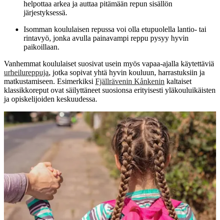
helpottaa arkea ja auttaa pitämään repun sisällön
järjestyksessä.
Isomman koululaisen repussa voi olla etupuolella lantio- tai
rintavyö, jonka avulla painavampi reppu pysyy hyvin
paikoillaan.
Vanhemmat koululaiset suosivat usein myös vapaa-ajalla käytettäviä
urheilureppuja
, jotka sopivat yhtä hyvin kouluun, harrastuksiin ja
matkustamiseen. Esimerkiksi
Fjällrävenin Kånkenin
kaltaiset
klassikkoreput ovat säilyttäneet suosionsa erityisesti yläkouluikäisten
ja opiskelijoiden keskuudessa.