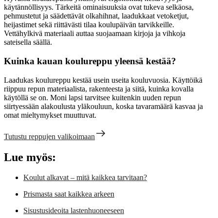
käytännöllisyys. Tärkeitä ominaisuuksia ovat tukeva selkäosa,
pehmustetut ja säädettävät olkahihnat, laadukkaat vetoketjut,
heijastimet sekä riittävästi tilaa koulupäivän tarvikkeille.
Vettähylkivä materiaali auttaa suojaamaan kirjoja ja vihkoja
sateisella säällä.
Kuinka kauan koulureppu yleensä kestää?
Laadukas koulureppu kestää usein useita kouluvuosia. Käyttöikä
riippuu repun materiaalista, rakenteesta ja siitä, kuinka kovalla
käytöllä se on. Moni lapsi tarvitsee kuitenkin uuden repun
siirtyessään alakoulusta yläkouluun, koska tavaramäärä kasvaa ja
omat mieltymykset muuttuvat.
Tutustu reppujen valikoimaan
Lue myös:
Koulut alkavat – mitä kaikkea tarvitaan?
Prismasta saat kaikkea arkeen
Sisustusideoita lastenhuoneeseen