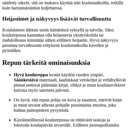
säädetty oikein, sitä on mukava käyttää niin koulumatkoilla, retkillä
kuin harrastuksiinkin kuljettaessa.
Heijastimet ja näkyvyys lisäävät turvallisuutta
Koululainen liikkuu usein hämärässä syksyllä ja talvella. Siksi
koulurepussa kannattaa olla heijastavia yksityiskohtia tai
mahdollisuus kiinnittää siihen erillinen heijastin. Hyvä näkyvyys
parantaa turvallisuutta erityisesti koulumatkoilla kävellen ja
pyöräillen.
Repun tärkeitä ominaisuuksia
Hyvä koulureppu
kestää käyttöä vuoden ympäri.
Säänkestävä
materiaali, laadukkaat vetoketjut ja vettähylkivät
pinnat auttavat pitämään kirjat, vihkot ja muut koulutarvikkeet
kuivina myös sateisina päivinä.
On hyvä, että repun pohja on kova ja tasainen, etteivät kirjat
ja muut tavarat aiheuta pohjalle pussimaista muotoa, joka
haittaa painopisteen pysymistä.
Käytännöllisessä koulurepussa on riittävästi taskuja ja
lokeroita koulupäivän tavaroille. Erillinen juomapullotasku