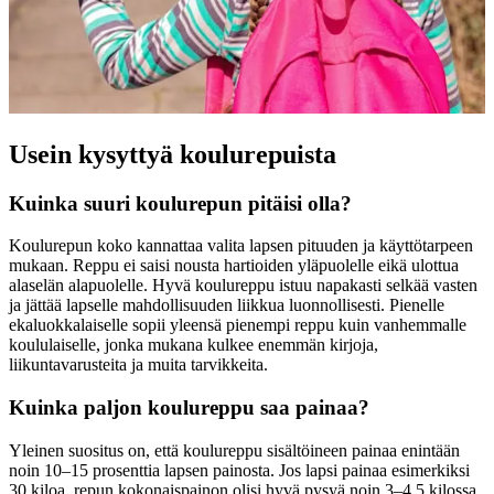
Usein kysyttyä koulurepuista
Kuinka suuri koulurepun pitäisi olla?
Koulurepun koko kannattaa valita lapsen pituuden ja käyttötarpeen
mukaan. Reppu ei saisi nousta hartioiden yläpuolelle eikä ulottua
alaselän alapuolelle. Hyvä koulureppu istuu napakasti selkää vasten
ja jättää lapselle mahdollisuuden liikkua luonnollisesti. Pienelle
ekaluokkalaiselle sopii yleensä pienempi reppu kuin vanhemmalle
koululaiselle, jonka mukana kulkee enemmän kirjoja,
liikuntavarusteita ja muita tarvikkeita.
Kuinka paljon koulureppu saa painaa?
Yleinen suositus on, että koulureppu sisältöineen painaa enintään
noin 10–15 prosenttia lapsen painosta. Jos lapsi painaa esimerkiksi
30 kiloa, repun kokonaispainon olisi hyvä pysyä noin 3–4,5 kilossa.