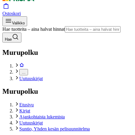
Ostoskori
Valikko
Hae tuotteita – aina halvat hinnat
Hae
Murupolku
…
Uutuuskirjat
Murupolku
Etusivu
Kirjat
Ajankohtaista lukemista
Uutuuskirjat
Suntio, Yhden kesän pelisuunnitelma