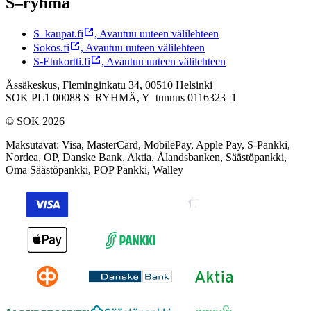
S–ryhmä
S–kaupat.fi
,
Avautuu uuteen välilehteen
Sokos.fi
,
Avautuu uuteen välilehteen
S-Etukortti.fi
,
Avautuu uuteen välilehteen
Ässäkeskus, Fleminginkatu 34, 00510 Helsinki
SOK PL1 00088 S–RYHMÄ,
Y–tunnus 0116323–1
© SOK 2026
Maksutavat
:
Visa, MasterCard, MobilePay, Apple Pay, S-Pankki,
Nordea, OP, Danske Bank, Aktia, Ålandsbanken, Säästöpankki,
Oma Säästöpankki, POP Pankki, Walley