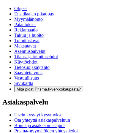
Ohjeet
Ensitilaajan pikaopas
Myymälänouto
Palautukset
Reklamaatio
Takuu ja huolto
Toimitustavat
Maksutavat
Asennuspalvelut
Tilaus- ja toimitusehdot
Käyttöehdot
Tietosuojakäytäntö
Saavutettavuus
Vastuullisuus
Sivukartta
Mitä pidät Prisma.fi-verkkokaupasta?
Asiakaspalvelu
Usein kysytyt kysymykset
Ota yhteyttä asiakaspalveluun
Bonus ja asiakasomistajuus
Prisma-myymälöiden yhteystiedot