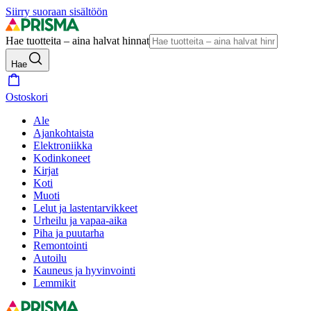
Siirry suoraan sisältöön
Hae tuotteita – aina halvat hinnat
Hae
Ostoskori
Ale
Ajankohtaista
Elektroniikka
Kodinkoneet
Kirjat
Koti
Muoti
Lelut ja lastentarvikkeet
Urheilu ja vapaa-aika
Piha ja puutarha
Remontointi
Autoilu
Kauneus ja hyvinvointi
Lemmikit