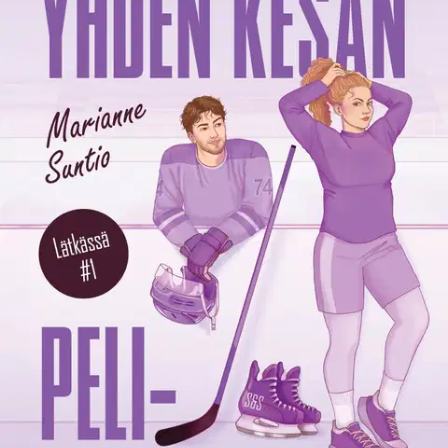
Tuotekuvaus
Kipinöitä ja kovaa peliä jääkiekkokaukalossa ja sen ulkopuolella
Ammattikiekkoilija Ilona loukkaantuu olympialaisissa, ja unelmien
pelipaikka Pohjois-Amerikassa menee sivu suun. NHL-pelaaja
Jonas palaa Suomeen kohujulkisuutta pakoon. Kun vanhat
lapsuudenystävät kohtaavat, Jonas alkaa treenata Ilonaa kesän
lopulla koittavaa uutta uramahdollisuutta varten. Pian tunteet
kuumenevat kaksikon välillä, ja ilmassa on muutakin kuin pelkkää
treenihikeä.
Mutta molemmilla on omat haavansa: tulinen Ilona on
valmis uhraamaan kaiken unelmansa eteen, kun taas herkkä Jonas
miettii, onko uhrannut jo liikaakin. Ammattikiekon kovassa
maailmassa rakkaudesta joutuu jäähylle ja tunteet on taklattava
kerralla kumoon. Kuinka uskaltaa olla haavoittuvainen, kun jäällä
on oltava kovin kaikista? Kesän lopussa koittavat naarasleijonan ja
lätkäjätkän loppupelit, ja heidän on päätettävä, kenen rinnalla he
pelaavat jatkossa.
Näytä lisää
tuotekuvausta