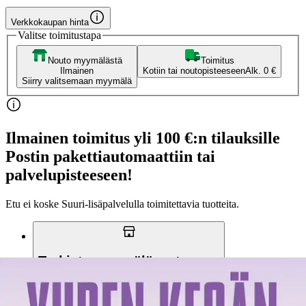
Verkkokaupan hinta
Valitse toimitustapa
Nouto myymälästä
Toimitus
Ilmainen
Kotiin tai noutopisteeseen
Alk. 0 €
Siirry valitsemaan myymälä
Ilmainen toimitus yli 100 €:n tilauksille
Postin pakettiautomaattiin tai
palvelupisteeseen!
Etu ei koske Suuri‑lisäpalvelulla toimitettavia tuotteita.
Tarkista myymäläsaatavuus