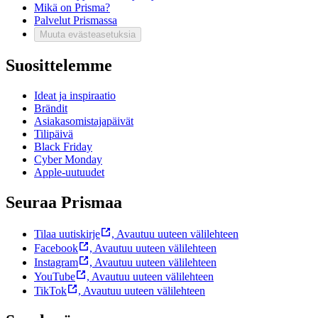
Mikä on Prisma?
Palvelut Prismassa
Muuta evästeasetuksia
Suosittelemme
Ideat ja inspiraatio
Brändit
Asiakasomistajapäivät
Tilipäivä
Black Friday
Cyber Monday
Apple-uutuudet
Seuraa Prismaa
Tilaa uutiskirje
,
Avautuu uuteen välilehteen
Facebook
,
Avautuu uuteen välilehteen
Instagram
,
Avautuu uuteen välilehteen
YouTube
,
Avautuu uuteen välilehteen
TikTok
,
Avautuu uuteen välilehteen