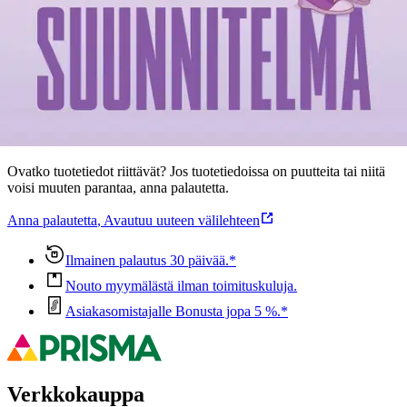
Ominaisuudet
Oletko tyytyväinen tuotetietoihin?
Ovatko tuotetiedot riittävät? Jos tuotetiedoissa on puutteita tai niitä
voisi muuten parantaa, anna palautetta.
Anna palautetta
,
Avautuu uuteen välilehteen
Ilmainen palautus 30 päivää.*
Nouto myymälästä ilman toimituskuluja.
Asiakasomistajalle Bonusta jopa 5 %.*
Verkkokauppa