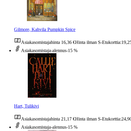
Gilmore, Kahvila Pumpkin Spice
Asiakasomistajahinta
16,36 €
Hinta ilman S-Etukorttia:
19,2
Asiakasomistaja-alennus
-15 %
Hart, Tulikivi
Asiakasomistajahinta
21,17 €
Hinta ilman S-Etukorttia:
24,9
Asiakasomistaja-alennus
-15 %