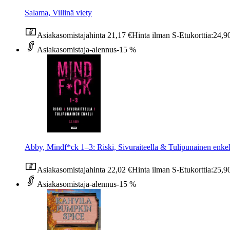
Salama, Villinä viety
Asiakasomistajahinta
21,17 €
Hinta ilman S-Etukorttia:
24,9
Asiakasomistaja-alennus
-15 %
Abby, Mindf*ck 1–3: Riski, Sivuraiteella & Tulipunainen enkel
Asiakasomistajahinta
22,02 €
Hinta ilman S-Etukorttia:
25,9
Asiakasomistaja-alennus
-15 %