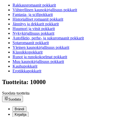
Rakkausromaanit pokkarit
Viihteellinen kaunokirjallisuus pokkarit
Fantasia- ja scifipokkarit
Historialliset romaanit pokkarit
Jännitys ja dekkarit pokkarit
Huumori ja vitsit pokkarit
Nykykirjallisuus pokkarit
Autofiktio, perhe- ja sukuromaanit pokkarit
Sotaromaanit pokkarit
Yleinen kaunokirjallisuus pokkarit
Klassikkopokkarit
Runot ja runokokoelmat pokkarit
Muu kaunokirjallisuus pokkarit
Kauhupokkarit
Erotiikkapokkarit
Tuotteita: 10000
Suodata tuotteita
Suodata
Brändi
Kirjailija