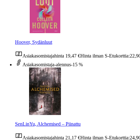
Hoover, Sydänluut
Asiakasomistajahinta
19,47 €
Hinta ilman S-Etukorttia:
22,9
Asiakasomistaja-alennus
-15 %
SenLinYu, Alchemised – Piinattu
Asiakasomistajahinta
21,17 €
Hinta ilman S-Etukorttia:
24,9