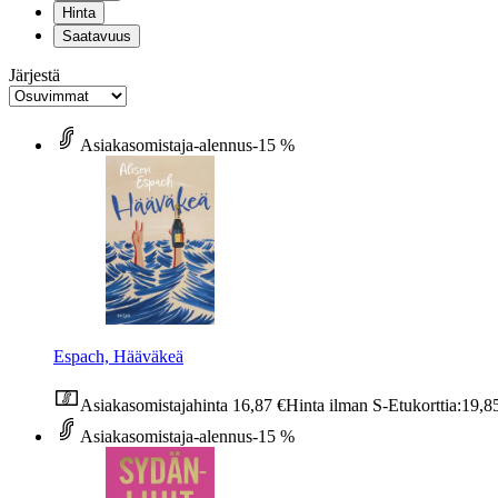
Hinta
Saatavuus
Järjestä
Asiakasomistaja-alennus
-15 %
Espach, Hääväkeä
Asiakasomistajahinta
16,87 €
Hinta ilman S-Etukorttia:
19,8
Asiakasomistaja-alennus
-15 %