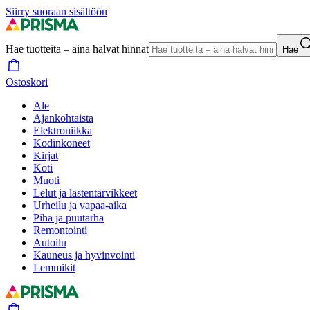
Siirry suoraan sisältöön
Hae tuotteita – aina halvat hinnat
Hae
Ostoskori
Ale
Ajankohtaista
Elektroniikka
Kodinkoneet
Kirjat
Koti
Muoti
Lelut ja lastentarvikkeet
Urheilu ja vapaa-aika
Piha ja puutarha
Remontointi
Autoilu
Kauneus ja hyvinvointi
Lemmikit