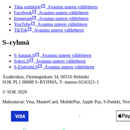
Tilaa uutiskirje
,
Avautuu uuteen välilehteen
Facebook
,
Avautuu uuteen välilehteen
Instagram
,
Avautuu uuteen välilehteen
YouTube
,
Avautuu uuteen välilehteen
TikTok
,
Avautuu uuteen välilehteen
S–ryhmä
S–kaupat.fi
,
Avautuu uuteen välilehteen
Sokos.fi
,
Avautuu uuteen välilehteen
S-Etukortti.fi
,
Avautuu uuteen välilehteen
Ässäkeskus, Fleminginkatu 34, 00510 Helsinki
SOK PL1 00088 S–RYHMÄ,
Y–tunnus 0116323–1
© SOK 2026
Maksutavat
:
Visa, MasterCard, MobilePay, Apple Pay, S-Pankki, No