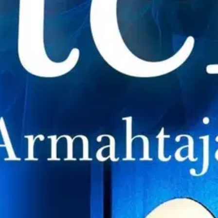
ertahyytävä kertomus, jossa kotihoitajia epäillään murhasta.” – Dagens
ten saa tiedon usean vanhuksen kuolemasta poikkeuksellisissa olosuhteis
t ovat riitaisat. Työparin on työnnettävä oma konfliktinsa sivuun, jos 
 huippusuositusta Sandhamnin murhat -sarjasta sekä uudemmasta, idyllisi
manniminen tv-sarja, jonka maailmanlaajuinen ensi-ilta on helmikuussa 
oisi muuten parantaa, anna palautetta.