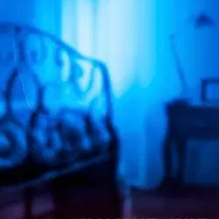
Nouto myymälästä ilman toimituskuluja.
Asiakasomistajalle Bonusta jopa 5 %.*
Verkkokauppa
Ohjeet
Ensitilaajan pikaopas
Myymälänouto
Palautukset
Reklamaatio
Takuu ja huolto
Toimitustavat
Maksutavat
Asennuspalvelut
Tilaus- ja toimitusehdot
Käyttöehdot
Tietosuojakäytäntö
Saavutettavuus
Vastuullisuus
Sivukartta
Mitä pidät Prisma.fi-verkkokaupasta?