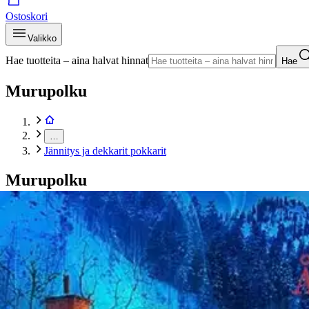
Ostoskori
Valikko
Hae tuotteita – aina halvat hinnat
Hae
Murupolku
…
Jännitys ja dekkarit pokkarit
Murupolku
Etusivu
Kirjat
Pokkarit
Jännitys ja dekkarit pokkarit
Sten, Armahtaja
Tuotekuvat- ja videot
Ohita tuotekuva