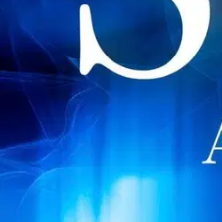
Kulkeeko Åren tunturissa kuolemanenkeli? ”Inhottavan uskottava... V
olla pilasoitto. Hannan vaisto sanoo kuitenkin toista. Kun poliisi sit
vaikeuttaa se, että Hannan ja hänen lähimmän kollegansa Danielin väli
valikoivan tappajan. Viveca Sten (s. 1959) tunnetaan kansainvälisesti
sarjan viides, itsenäinen osa. Åren murhien pohjalta on tehty myös sa
Näytä lisää
tuotekuvausta
Ominaisuudet
Oletko tyytyväinen tuotetietoihin?
Ovatko tuotetiedot riittävät? Jos tuotetiedoissa on puutteita tai niitä v
Anna palautetta
,
Avautuu uuteen välilehteen
Ilmainen palautus 30 päivää.*