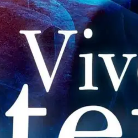
stin pakettiautomaattiin tai palvelupisteesee