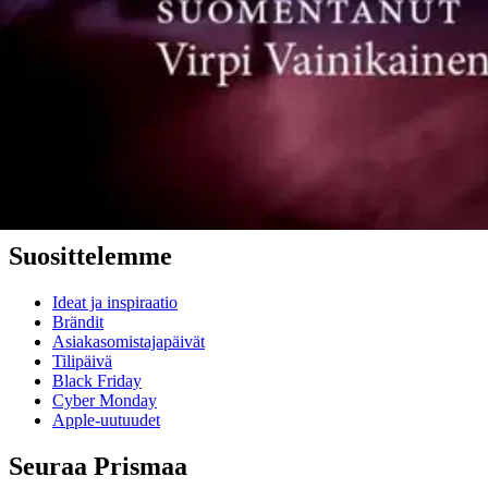
Asiakaspalvelu
Usein kysytyt kysymykset
Ota yhteyttä asiakaspalveluun
Bonus ja asiakasomistajuus
Prisma-myymälöiden yhteystiedot
Mikä on Prisma?
Palvelut Prismassa
Muuta evästeasetuksia
Suosittelemme
Ideat ja inspiraatio
Brändit
Asiakasomistajapäivät
Tilipäivä
Black Friday
Cyber Monday
Apple-uutuudet
Seuraa Prismaa