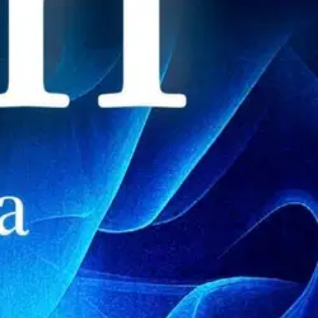
 Nyheter Poliisi Hanna Ahlander vastaa sekavaan puheluun, joka voisi
sa Åren lähistöllä, Hanna tietää vaistonsa osuneen oikeaan.
Tutkintaa
he aikovat saada kiinni uhrikseen puolustuskyvyttömiä vanhuksia
in tunturimaisemiin sijoittuvasta Åren murhat -sarjasta. Armahtaja on
2025 Netflixissä.