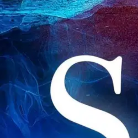
Nouto myymälästä
Toimitus
Ei saatavilla
Kotiin tai noutopisteeseen
Alk. 0 €
Ilmainen toimitus yli 100 €:n tilauksille Po
Etu ei koske Suuri‑lisäpalvelulla toimitettavia tuotteita.
Tarkista myymäläsaatavuus
Ei saatavilla
Tuotekuvaus