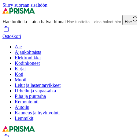
Siirry suoraan sisältöön
Hae tuotteita – aina halvat hinnat
Hae
Ostoskori
Ale
Ajankohtaista
Elektroniikka
Kodinkoneet
Kirjat
Koti
Muoti
Lelut ja lastentarvikkeet
Urheilu ja vapaa-aika
Piha ja puutarha
Remontointi
Autoilu
Kauneus ja hyvinvointi
Lemmikit