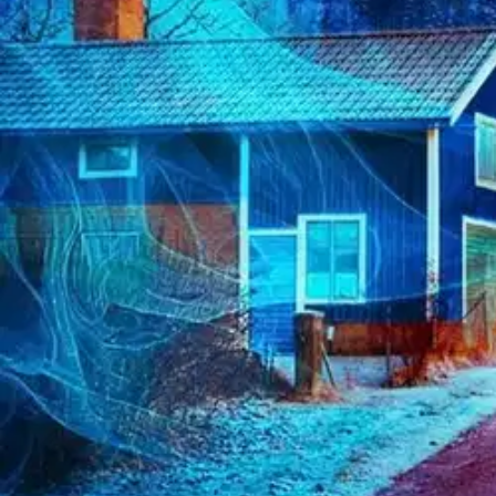
Asiakasomistaja-alennus
-15 %
Avaa kuva suurempana
Karusellin nuolipainikkeet
WSOY
Sten, Armahtaja
10,71 €
Asiakasomistajahinta
Hinta ilman S-Etukorttia:
12,60 €
Verkkokaupan hinta
Valitse toimitustapa