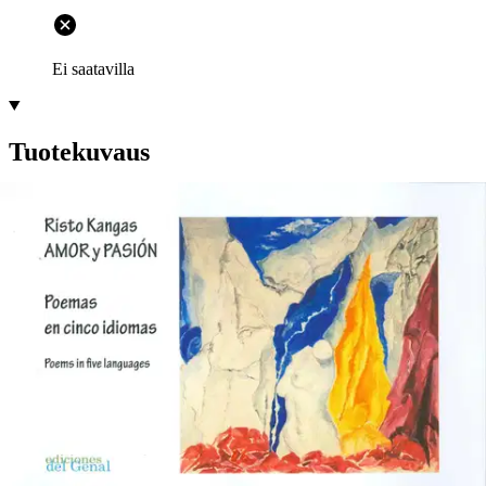
Ei saatavilla
Tuotekuvaus
Tekijä ja kuvitus Risto Kangas, tämän viisikielisen runokokoelman
tekijä, on tehnyt työuransa toimimalla saksan, ruotsin sekä
tietotekniikan opettajana Suomessa. Siirryttyään eläkkeelle hän
halusi jatkaa työtään kieltenopettajana Aurinkorannikon
suomalaisessa koulussa Fuengirolassa. Ikävä kyllä hän sairastui
sitten syöpään, mistä hän kyllä täysin parantui Espanjan
terveydenhoidon ansiosta hyvin pian. Kova kokemus pani hänet
sitten kirjoittamaan runoja.
Sen tuloksena syntyi sittemmin tämä
kirja, osoituksena hänen rakkaudestaan espanjalaista kulttuuria ja
espanjalaisia kohtaan. Kuvitukseksi kirjaan tekijä valitsi hyvän
ystävänsä Matti Metsämaan teoksia sekä entisen koulukaverinsa
Maija Lakio-Haapion teoksia. Molemmat ovat ilmeisesti ainakin
jossain määrin saaneet inspiraationsa teoksen runoista. Kaikki kirjan