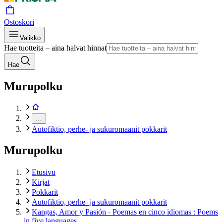
Ostoskori
Valikko
Hae tuotteita – aina halvat hinnat
Hae
Murupolku
…
Autofiktio, perhe- ja sukuromaanit pokkarit
Murupolku
Etusivu
Kirjat
Pokkarit
Autofiktio, perhe- ja sukuromaanit pokkarit
Kangas, Amor y Pasión - Poemas en cinco idiomas : Poems
in five languages