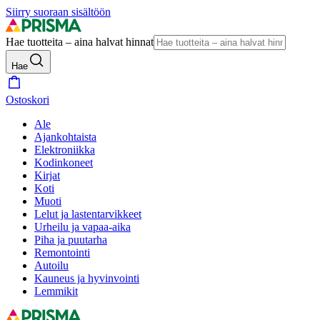
Siirry suoraan sisältöön
Hae tuotteita – aina halvat hinnat
Hae
Ostoskori
Ale
Ajankohtaista
Elektroniikka
Kodinkoneet
Kirjat
Koti
Muoti
Lelut ja lastentarvikkeet
Urheilu ja vapaa-aika
Piha ja puutarha
Remontointi
Autoilu
Kauneus ja hyvinvointi
Lemmikit