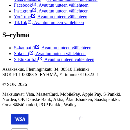
Facebook
,
Avautuu uuteen välilehteen
Instagram
,
Avautuu uuteen välilehteen
YouTube
,
Avautuu uuteen välilehteen
TikTok
,
Avautuu uuteen välilehteen
S–ryhmä
S–kaupat.fi
,
Avautuu uuteen välilehteen
Sokos.fi
,
Avautuu uuteen välilehteen
S-Etukortti.fi
,
Avautuu uuteen välilehteen
Ässäkeskus, Fleminginkatu 34, 00510 Helsinki
SOK PL1 00088 S–RYHMÄ,
Y–tunnus 0116323–1
© SOK 2026
Maksutavat
:
Visa, MasterCard, MobilePay, Apple Pay, S-Pankki,
Nordea, OP, Danske Bank, Aktia, Ålandsbanken, Säästöpankki,
Oma Säästöpankki, POP Pankki, Walley