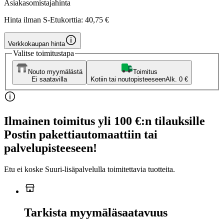
Asiakasomistajahinta
Hinta ilman S-Etukorttia:
40,75 €
Verkkokaupan hinta
Valitse toimitustapa
Nouto myymälästä
Toimitus
Ei saatavilla
Kotiin tai noutopisteeseen
Alk. 0 €
Ilmainen toimitus yli 100 €:n tilauksille
Postin pakettiautomaattiin tai
palvelupisteeseen!
Etu ei koske Suuri‑lisäpalvelulla toimitettavia tuotteita.
Tarkista myymäläsaatavuus