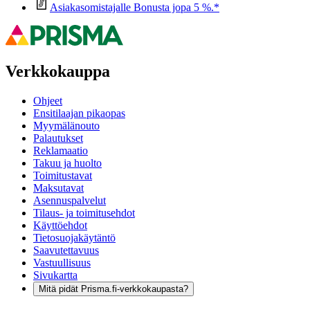
Asiakasomistajalle Bonusta jopa 5 %.*
Verkkokauppa
Ohjeet
Ensitilaajan pikaopas
Myymälänouto
Palautukset
Reklamaatio
Takuu ja huolto
Toimitustavat
Maksutavat
Asennuspalvelut
Tilaus- ja toimitusehdot
Käyttöehdot
Tietosuojakäytäntö
Saavutettavuus
Vastuullisuus
Sivukartta
Mitä pidät Prisma.fi-verkkokaupasta?