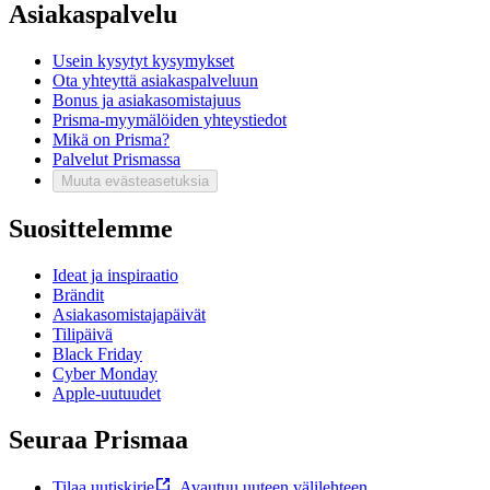
Asiakaspalvelu
Usein kysytyt kysymykset
Ota yhteyttä asiakaspalveluun
Bonus ja asiakasomistajuus
Prisma-myymälöiden yhteystiedot
Mikä on Prisma?
Palvelut Prismassa
Muuta evästeasetuksia
Suosittelemme
Ideat ja inspiraatio
Brändit
Asiakasomistajapäivät
Tilipäivä
Black Friday
Cyber Monday
Apple-uutuudet
Seuraa Prismaa
Tilaa uutiskirje
,
Avautuu uuteen välilehteen