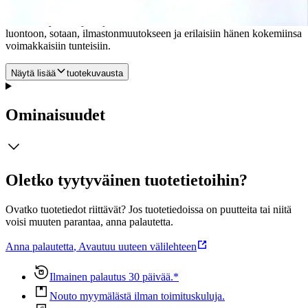
runot ovat espanjaksi, suomeksi, englanniksi, saksaksi ja ranskaksi.
Runot liittyvät kirjoittajan kokemuksiin, sairastumiseen, rakkauteen,
luontoon, sotaan, ilmastonmuutokseen ja erilaisiin hänen kokemiinsa
voimakkaisiin tunteisiin.
Näytä lisää
tuotekuvausta
Ominaisuudet
Oletko tyytyväinen tuotetietoihin?
Ovatko tuotetiedot riittävät? Jos tuotetiedoissa on puutteita tai niitä
voisi muuten parantaa, anna palautetta.
Anna palautetta
,
Avautuu uuteen välilehteen
Ilmainen palautus 30 päivää.*
Nouto myymälästä ilman toimituskuluja.