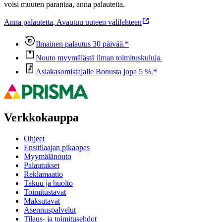
voisi muuten parantaa, anna palautetta.
Anna palautetta
,
Avautuu uuteen välilehteen
Ilmainen palautus 30 päivää.*
Nouto myymälästä ilman toimituskuluja.
Asiakasomistajalle Bonusta jopa 5 %.*
Verkkokauppa
Ohjeet
Ensitilaajan pikaopas
Myymälänouto
Palautukset
Reklamaatio
Takuu ja huolto
Toimitustavat
Maksutavat
Asennuspalvelut
Tilaus- ja toimitusehdot