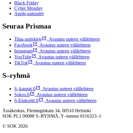
Black Friday
Cyber Monday
Apple-uutuudet
Seuraa Prismaa
Tilaa uutiskirje
,
Avautuu uuteen välilehteen
Facebook
,
Avautuu uuteen välilehteen
Instagram
,
Avautuu uuteen välilehteen
YouTube
,
Avautuu uuteen välilehteen
TikTok
,
Avautuu uuteen välilehteen
S–ryhmä
S–kaupat.fi
,
Avautuu uuteen välilehteen
Sokos.fi
,
Avautuu uuteen välilehteen
S-Etukortti.fi
,
Avautuu uuteen välilehteen
Ässäkeskus, Fleminginkatu 34, 00510 Helsinki
SOK PL1 00088 S–RYHMÄ,
Y–tunnus 0116323–1
© SOK 2026