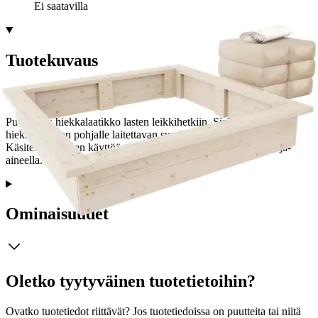
Ei saatavilla
Tuotekuvaus
Puuvalmis hiekkalaatikko lasten leikkihetkiin. Sisältää
hiekkalaatikon pohjalle laitettavan suodatinkankaan ja hiekan.
Käsiteltävä ennen käyttöä ulkokäyttöön soveltuvalla puunsuoja-
aineella.
Ominaisuudet
Oletko tyytyväinen tuotetietoihin?
Ovatko tuotetiedot riittävät? Jos tuotetiedoissa on puutteita tai niitä