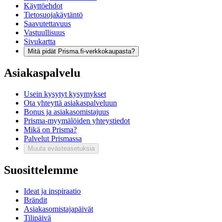
Käyttöehdot
Tietosuojakäytäntö
Saavutettavuus
Vastuullisuus
Sivukartta
Mitä pidät Prisma.fi-verkkokaupasta?
Asiakaspalvelu
Usein kysytyt kysymykset
Ota yhteyttä asiakaspalveluun
Bonus ja asiakasomistajuus
Prisma-myymälöiden yhteystiedot
Mikä on Prisma?
Palvelut Prismassa
Muuta evästeasetuksia
Suosittelemme
Ideat ja inspiraatio
Brändit
Asiakasomistajapäivät
Tilipäivä