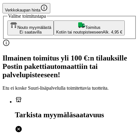
Verkkokaupan hinta
Valitse toimitustapa
Nouto myymälästä
Toimitus
Ei saatavilla
Kotiin tai noutopisteeseen
Alk. 4,95 €
Ilmainen toimitus yli 100 €:n tilauksille
Postin pakettiautomaattiin tai
palvelupisteeseen!
Etu ei koske Suuri‑lisäpalvelulla toimitettavia tuotteita.
Tarkista myymäläsaatavuus