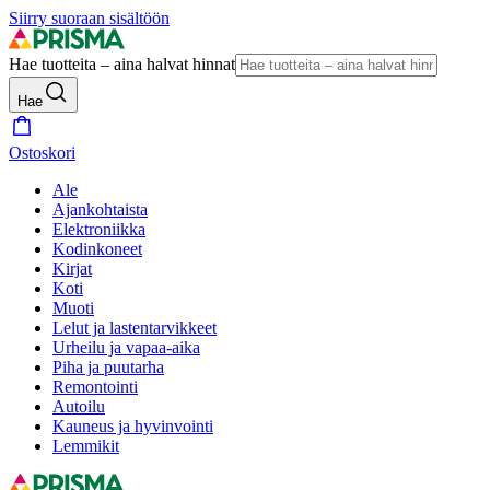
Siirry suoraan sisältöön
Hae tuotteita – aina halvat hinnat
Hae
Ostoskori
Ale
Ajankohtaista
Elektroniikka
Kodinkoneet
Kirjat
Koti
Muoti
Lelut ja lastentarvikkeet
Urheilu ja vapaa-aika
Piha ja puutarha
Remontointi
Autoilu
Kauneus ja hyvinvointi
Lemmikit