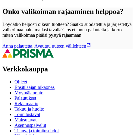
Onko valikoiman rajaaminen helppoa?
Löydätkö helposti oikean tuotteen? Saatko suodatettua ja järjestettyä
valikoimaa haluamallasi tavalla? Jos et, anna palautetta ja kerro
miten valikoimaa pitäisi pystyä rajaamaan.
Anna palautetta
,
Avautuu uuteen välilehteen
Verkkokauppa
Ohjeet
Ensitilaajan pikaopas
Myymälänouto
Palautukset
Reklamaatio
Takuu ja huolto
Toimitustavat
Maksutavat
Asennuspalvelut
Tilaus- ja toimitusehdot