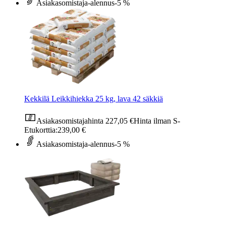
Asiakasomistaja-alennus
-5 %
Kekkilä Leikkihiekka 25 kg, lava 42 säkkiä
Asiakasomistajahinta
227,05 €
Hinta ilman S-
Etukorttia:
239,00 €
Asiakasomistaja-alennus
-5 %