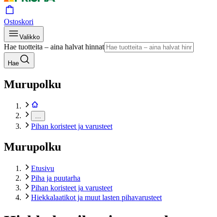
Ostoskori
Valikko
Hae tuotteita – aina halvat hinnat
Hae
Murupolku
…
Pihan koristeet ja varusteet
Murupolku
Etusivu
Piha ja puutarha
Pihan koristeet ja varusteet
Hiekkalaatikot ja muut lasten pihavarusteet