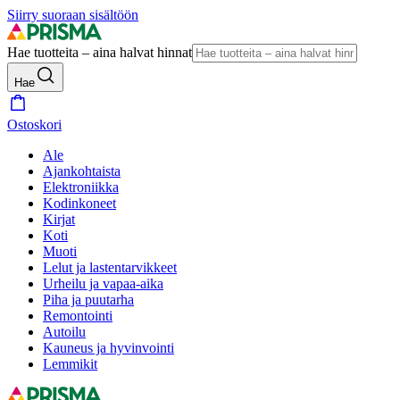
Siirry suoraan sisältöön
Hae tuotteita – aina halvat hinnat
Hae
Ostoskori
Ale
Ajankohtaista
Elektroniikka
Kodinkoneet
Kirjat
Koti
Muoti
Lelut ja lastentarvikkeet
Urheilu ja vapaa-aika
Piha ja puutarha
Remontointi
Autoilu
Kauneus ja hyvinvointi
Lemmikit