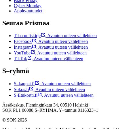
Black Friday
Cyber Monday
Apple-uutuudet
Seuraa Prismaa
Tilaa uutiskirje
,
Avautuu uuteen välilehteen
Facebook
,
Avautuu uuteen välilehteen
Instagram
,
Avautuu uuteen välilehteen
YouTube
,
Avautuu uuteen välilehteen
TikTok
,
Avautuu uuteen välilehteen
S–ryhmä
S–kaupat.fi
,
Avautuu uuteen välilehteen
Sokos.fi
,
Avautuu uuteen välilehteen
S-Etukortti.fi
,
Avautuu uuteen välilehteen
Ässäkeskus, Fleminginkatu 34, 00510 Helsinki
SOK PL1 00088 S–RYHMÄ,
Y–tunnus 0116323–1
© SOK 2026