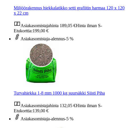
Miljöörakennus hiekkalatikko setti grafiitin harmaa 120 x 120
x 22 cm
Asiakasomistajahinta
189,05 €
Hinta ilman S-
Etukorttia:
199,00 €
Asiakasomistaja-alennus
-5 %
Turvahiekka 1-8 mm 1000 kg suursäkki Siisti Piha
Asiakasomistajahinta
132,05 €
Hinta ilman S-
Etukorttia:
139,00 €
Asiakasomistaja-alennus
-5 %