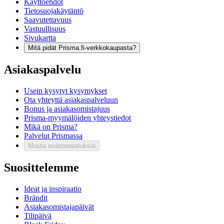
Käyttöehdot
Tietosuojakäytäntö
Saavutettavuus
Vastuullisuus
Sivukartta
Mitä pidät Prisma.fi-verkkokaupasta?
Asiakaspalvelu
Usein kysytyt kysymykset
Ota yhteyttä asiakaspalveluun
Bonus ja asiakasomistajuus
Prisma-myymälöiden yhteystiedot
Mikä on Prisma?
Palvelut Prismassa
Muuta evästeasetuksia
Suosittelemme
Ideat ja inspiraatio
Brändit
Asiakasomistajapäivät
Tilipäivä