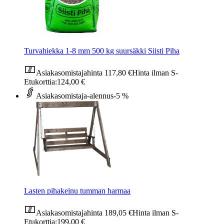
Turvahiekka 1-8 mm 500 kg suursäkki Siisti Piha
Asiakasomistajahinta
117,80 €
Hinta ilman S-
Etukorttia:
124,00 €
Asiakasomistaja-alennus
-5 %
Lasten pihakeinu tumman harmaa
Asiakasomistajahinta
189,05 €
Hinta ilman S-
Etukorttia:
199,00 €