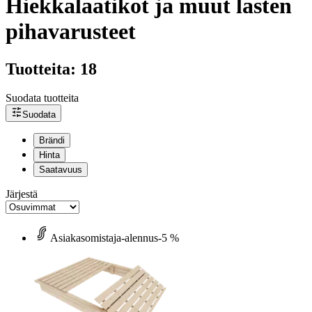
Hiekkalaatikot ja muut lasten
pihavarusteet
Tuotteita: 18
Suodata tuotteita
Suodata
Brändi
Hinta
Saatavuus
Järjestä
Asiakasomistaja-alennus
-5 %