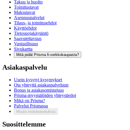
Takuu ja huolto
Toimitustavat
Maksutavat
Asennuspalvelut
Tilaus- ja toimitusehdot
Käyttöehdot
Tietosuojakäytäntö
Saavutettavuus
Vastuullisuus
Sivukartta
Mitä pidät Prisma.fi-verkkokaupasta?
Asiakaspalvelu
Usein kysytyt kysymykset
Ota yhteyttä asiakaspalveluun
Bonus ja asiakasomistajuus
Prisma-myymälöiden yhteystiedot
Mikä on Prisma?
Palvelut Prismassa
Muuta evästeasetuksia
Suosittelemme