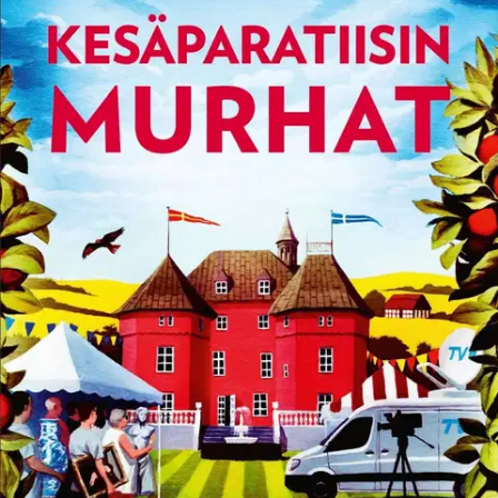
On vaarallista ostaa liian halvalla. Keskikesän antiikkimarkkinat
ovat alkamassa. Kauppias löytyy kojultaan kuolleena, ja yksi esine
näyttää puuttuvan. Kesäparatiisin murhat -sarjan toinen osa jatkaa
tutulla cozy crime -linjalla. Peter Vinston on sairauslomalla
keskusrikospoliisista mutta ajautuu lomapaikassaan paikallisen
rikostutkijan Tove Espingin pariksi.
Esping toivoo, että saisi näyttää
kyntensä tutkijana omillaan, mutta epäsuhtainen pari toimii hyvin, ja
yhdessä he onnistuvat ratkaisemaan visaisiakin tapauksia. Samalla
kun parivaljakko selvittää antiikkikauppiaan kuolemantapausta,
Vinstonin ex-vaimon ja tämän aatelismiehen linnassa kuvataan
antiikkiohjelmaa televisioon. Rikostutkijoille alkaa valjeta, miten
kaunainen ala antiikkikauppa on. Miksi kukaan vahingoittaisi ketään
vain kalliin esineen tähden? Anders de la Motte on kirjailija, joka
aiemmassa elämässään työskenteli poliisina ja turvapäällikkönä. De
la Motten kirjoja ovat ylistäneet niin lukijat kuin kriitikotkin. Teokset
ovat saaneet useita palkintoja ja niitä on käännetty lähes
kolmellekymmenelle kielelle. Måns Nilsson on koomikko, tv-
juontaja ja käsikirjoittaja, joka on tehnyt kirjoja, näytelmiä ja
elokuvakäsikirjoituksia. Nilsson on ollut vuosien mittaan mukana
monissa radio- ja tv-tuotannoissa ja pyörittää suosittua podcastia
Fråga Anders och Måns.
Näytä lisää
tuotekuvausta