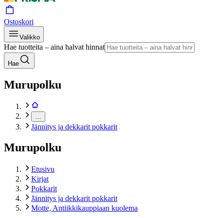
Ostoskori
Valikko
Hae tuotteita – aina halvat hinnat
Hae
Murupolku
…
Jännitys ja dekkarit pokkarit
Murupolku
Etusivu
Kirjat
Pokkarit
Jännitys ja dekkarit pokkarit
Motte, Antiikkikauppiaan kuolema