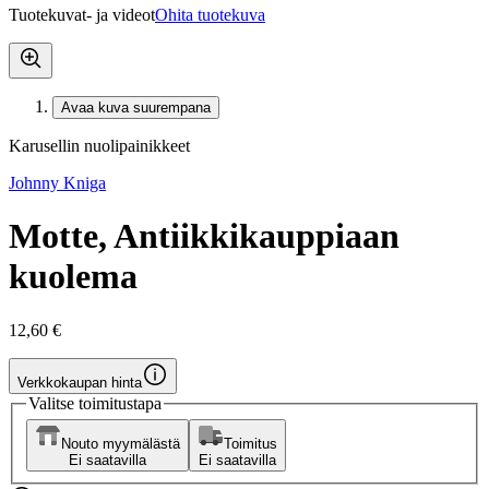
Tuotekuvat- ja videot
Ohita tuotekuva
Avaa kuva suurempana
Karusellin nuolipainikkeet
Johnny Kniga
Motte, Antiikkikauppiaan
kuolema
12,60 €
Verkkokaupan hinta
Valitse toimitustapa
Nouto myymälästä
Toimitus
Ei saatavilla
Ei saatavilla