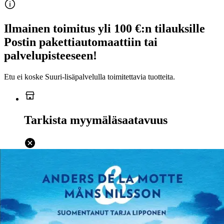
Ilmainen toimitus yli 100 €:n tilauksille
Postin pakettiautomaattiin tai
palvelupisteeseen!
Etu ei koske Suuri‑lisäpalvelulla toimitettavia tuotteita.
Tarkista myymäläsaatavuus
Ei saatavilla
Tuotekuvaus