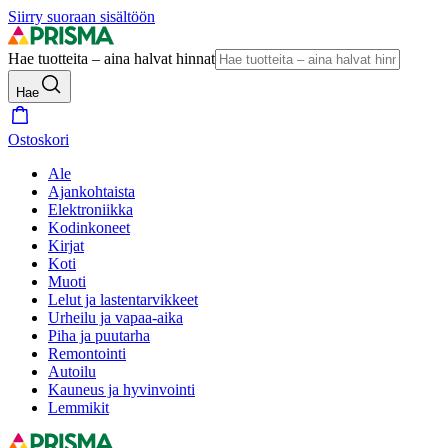
Siirry suoraan sisältöön
Hae tuotteita – aina halvat hinnat
Hae
Ostoskori
Ale
Ajankohtaista
Elektroniikka
Kodinkoneet
Kirjat
Koti
Muoti
Lelut ja lastentarvikkeet
Urheilu ja vapaa-aika
Piha ja puutarha
Remontointi
Autoilu
Kauneus ja hyvinvointi
Lemmikit