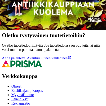
Ominaisuudet
Oletko tyytyväinen tuotetietoihin?
Ovatko tuotetiedot riittävät? Jos tuotetiedoissa on puutteita tai niitä
voisi muuten parantaa, anna palautetta.
Anna palautetta
,
Avautuu uuteen välilehteen
Verkkokauppa
Ohjeet
Ensitilaajan pikaopas
Myymälänouto
Palautukset
Reklamaatio