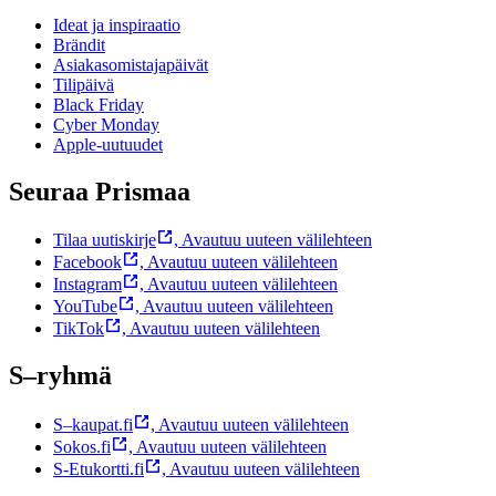
Ideat ja inspiraatio
Brändit
Asiakasomistajapäivät
Tilipäivä
Black Friday
Cyber Monday
Apple-uutuudet
Seuraa Prismaa
Tilaa uutiskirje
,
Avautuu uuteen välilehteen
Facebook
,
Avautuu uuteen välilehteen
Instagram
,
Avautuu uuteen välilehteen
YouTube
,
Avautuu uuteen välilehteen
TikTok
,
Avautuu uuteen välilehteen
S–ryhmä
S–kaupat.fi
,
Avautuu uuteen välilehteen
Sokos.fi
,
Avautuu uuteen välilehteen
S-Etukortti.fi
,
Avautuu uuteen välilehteen